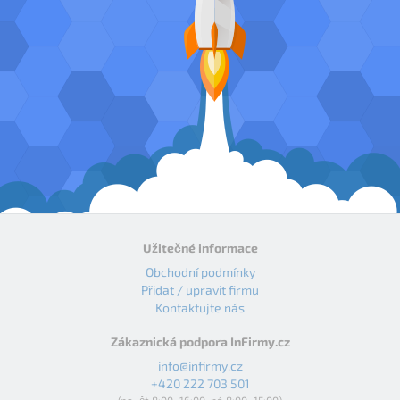
Užitečné informace
Obchodní podmínky
Přidat / upravit firmu
Kontaktujte nás
Zákaznická podpora InFirmy.cz
info@infirmy.cz
+420 222 703 501