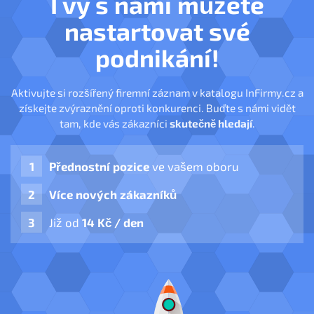
I vy s námi můžete
nastartovat své
podnikání!
Aktivujte si rozšířený firemní záznam v katalogu InFirmy.cz a
získejte zvýraznění oproti konkurenci. Buďte s námi vidět
tam, kde vás zákazníci
skutečně hledají
.
Přednostní pozice
ve vašem oboru
Více nových zákazníků
Již od
14 Kč / den