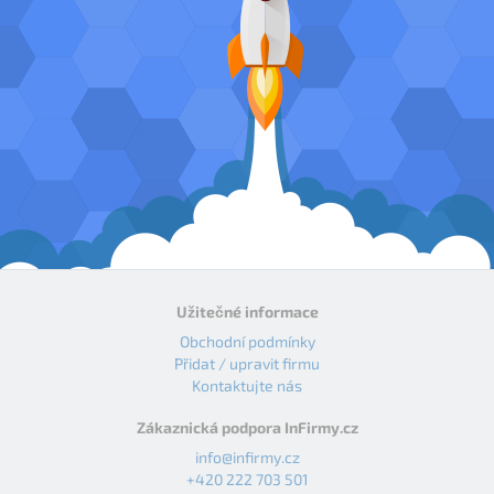
Užitečné informace
Obchodní podmínky
Přidat / upravit firmu
Kontaktujte nás
Zákaznická podpora InFirmy.cz
info@infirmy.cz
+420 222 703 501