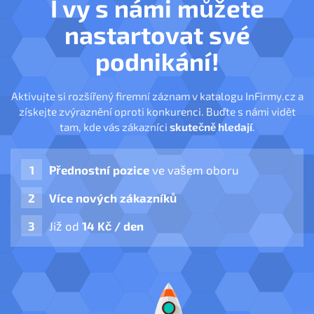
I vy s námi můžete
nastartovat své
podnikání!
Aktivujte si rozšířený firemní záznam v katalogu InFirmy.cz a
získejte zvýraznění oproti konkurenci. Buďte s námi vidět
tam, kde vás zákazníci
skutečně hledají
.
Přednostní pozice
ve vašem oboru
Více nových zákazníků
Již od
14 Kč / den