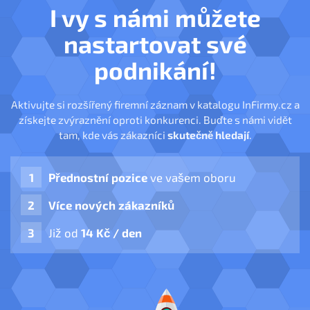
I vy s námi můžete
nastartovat své
podnikání!
Aktivujte si rozšířený firemní záznam v katalogu InFirmy.cz a
získejte zvýraznění oproti konkurenci. Buďte s námi vidět
tam, kde vás zákazníci
skutečně hledají
.
Přednostní pozice
ve vašem oboru
Více nových zákazníků
Již od
14 Kč / den