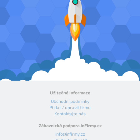
Užitečné informace
Obchodní podmínky
Přidat / upravit firmu
Kontaktujte nás
Zákaznická podpora InFirmy.cz
info@infirmy.cz