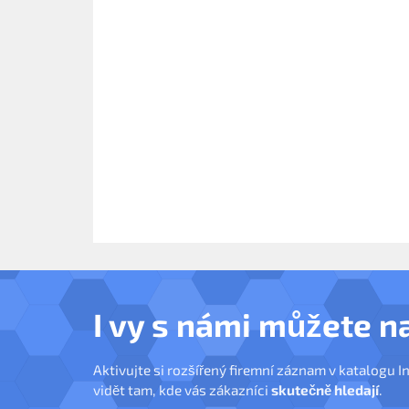
I vy s námi můžete n
Aktivujte si rozšířený firemní záznam v katalogu I
vidět tam, kde vás zákazníci
skutečně hledají
.