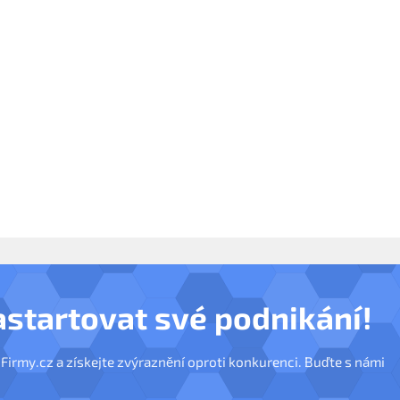
astartovat své podnikání!
nFirmy.cz a získejte zvýraznění oproti konkurenci. Buďte s námi