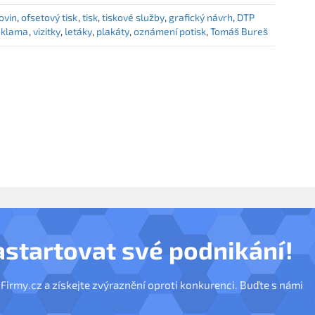
ovin
ofsetový tisk
tisk
tiskové služby
grafický návrh
DTP
eklama
vizitky
letáky
plakáty
oznámení potisk
Tomáš Bureš
astartovat své podnikání!
nFirmy.cz a získejte zvýraznění oproti konkurenci. Buďte s námi