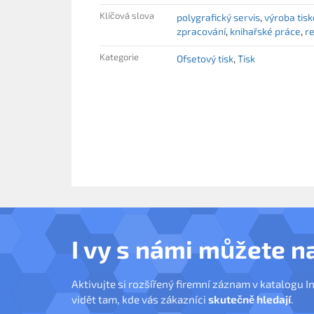
Klíčová slova
polygrafický servis
výroba tisk
zpracování
knihařské práce
r
Kategorie
Ofsetový tisk
Tisk
I vy s námi můžete n
Aktivujte si rozšířený firemní záznam v katalogu I
vidět tam, kde vás zákazníci
skutečně hledají
.