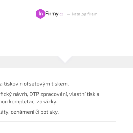
—
katalog firem
ba tiskovin ofsetovým tiskem.
fický návrh, DTP zpracování, vlastní tisk a
čnou kompletaci zakázky.
káty, oznámení či potisky.