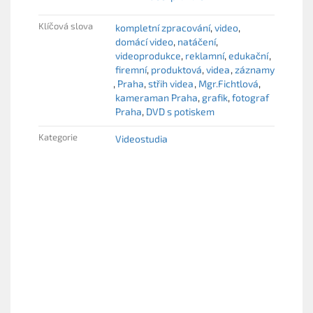
Klíčová slova
kompletní zpracování
video
domácí video
natáčení
videoprodukce
reklamní
edukační
firemní
produktová
videa
záznamy
Praha
střih videa
Mgr.Fichtlová
kameraman Praha
grafik
fotograf
Praha
DVD s potiskem
Kategorie
Videostudia