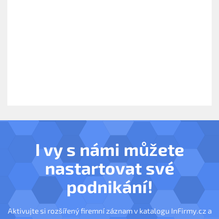
I vy s námi můžete
nastartovat své
podnikání!
Aktivujte si rozšířený firemní záznam v katalogu InFirmy.cz a