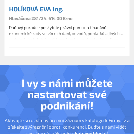
HOLÍKOVÁ EVA Ing.
Hlaváčova 281/24, 614 00 Brno
Daňový poradce poskytuje právní pomoc a finančně
ekonomické rady ve věcech daní, odvodů, poplatků a jiných
podobných plateb, jakož i ve věcech, které s daněmi přímo
souvisejí.
I vy s námi můžete
nastartovat své
podnikání!
Aktivujte si rozšířený firemní záznam v katalogu InFirmy.cz a
získejte zvýraznění oproti konkurenci. Buďte s námi vidět
tam, kde vás zákazníci
skutečně hledají
.