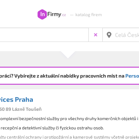
—
katalog firem
práci? Vybírejte z aktuální nabídky pracovních míst na
Perso
ices Praha
250 89 Lázně Toušeň
mplexní bezpečnostní služby pro všechny druhy komerčních objektů i v
recepční a detektivní služby či fyzickou ostrahu osob.
lty centrální ochrany i protipožární a kamerové systémy včetně projek