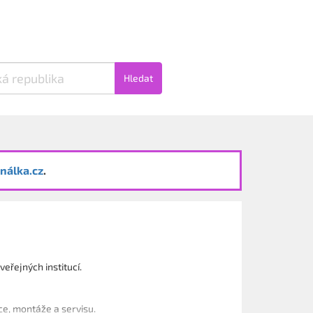
Hledat
nálka.cz
.
eřejných institucí.
ce, montáže a servisu.