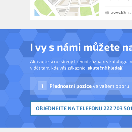
www.k3m.c
I vy s námi můžete n
Aktivujte si rozšířený firemní záznam v katalogu I
vidět tam, kde vás zákazníci
skutečně hledají
.
Přednostní pozice
ve vašem oboru
OBJEDNEJTE NA TELEFONU 222 703 501