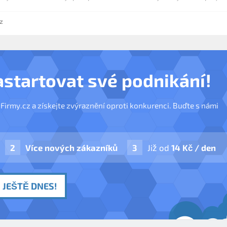
z
astartovat své podnikání!
nFirmy.cz a získejte zvýraznění oproti konkurenci. Buďte s námi
Více nových zákazníků
Již od
14 Kč / den
 JEŠTĚ DNES!