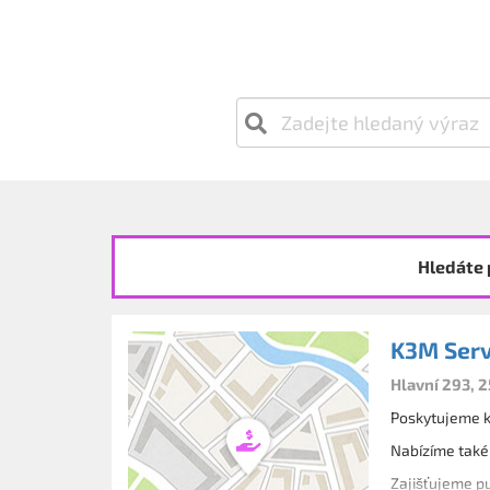
Hledáte 
K3M Serv
Hlavní 293, 
Poskytujeme ko
Nabízíme také 
Zajišťujeme pu