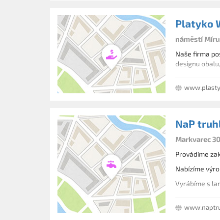
Platyko W
náměstí Míru
Naše firma pos
designu obalu,
www.plasty
NaP truhl
Markvarec 30
Provádíme zak
Nabízíme výro
Vyrábíme s la
www.naptru