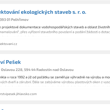
ektování ekologických staveb s. r. o.
 393 01 Pelhřimov
projektové dokumentace vodohospodářských staveb a oblast životního
namalování", přes vyřízení stavebního povolení a podání žádosti o dota
yhodnocení zkušebního provozu.
ektovani.cz
tví Pešek
 Oslavou 228, 594 44 Radostín nad Oslavou
nikla v roce 1992 a již od počátku se zaměřuje výhradně na výrobu a 
rových dveří a zárubní. Dále se zabýváme výrobou plastových oken z vy
, včetně veškerých servisních a záručních služeb, které s našimi výrobk
stvipesek.jihlavsko.com