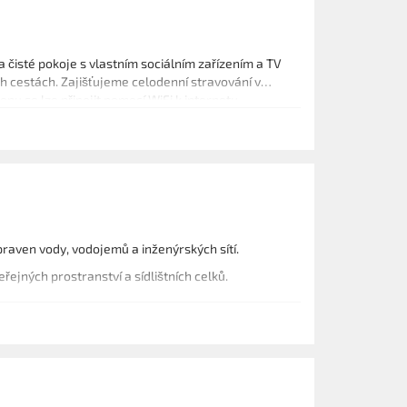
a čisté pokoje s vlastním sociálním zařízením a TV
ch cestách. Zajišťujeme celodenní stravování v
nu se lze připojit pomocí WiFi k internetu.
praven vody, vodojemů a inženýrských sítí.
ejných prostranství a sídlištních celků.