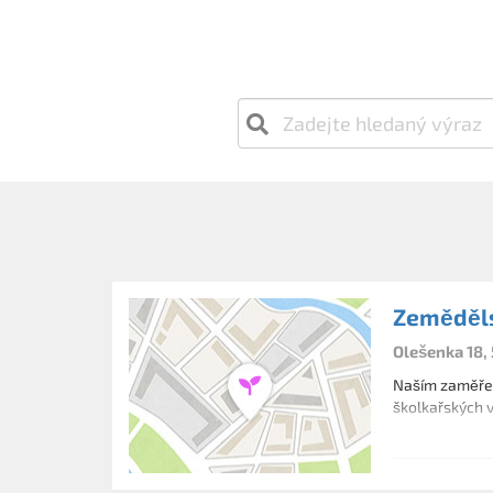
Zeměděls
Olešenka 18,
Naším zaměření
školkařských v