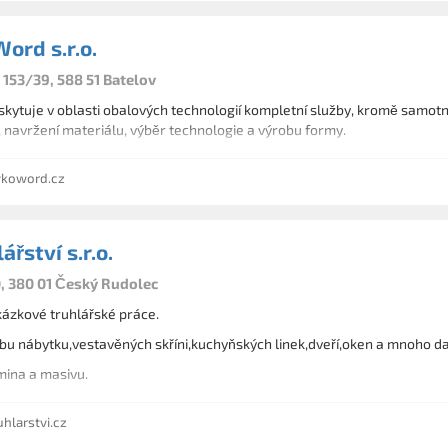
ord s.r.o.
 153/39, 588 51 Batelov
kytuje v oblasti obalových technologií kompletní služby, kromě samot
 navržení materiálu, výběr technologie a výrobu formy.
koword.cz
ářství s.r.o.
, 380 01 Český Rudolec
ázkové truhlářské práce.
bu nábytku,vestavěných skříni,kuchyňských linek,dveří,oken a mnoho da
mina a masivu.
hlarstvi.cz