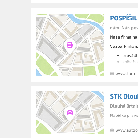
POSPÍŠI
nám. Nár. pov
Naše firma nab
Vazba, knihař
provádí
knihařs
Kartonové a p
www.karton
poskyto
kartoná
STK Dlou
Dlouhá Brtni
Nabídka pravid
www.autoco