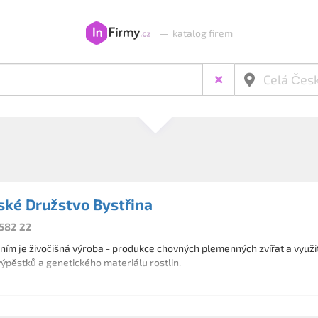
—
katalog firem
ké Družstvo Bystřina
 582 22
m je živočišná výroba - produkce chovných plemenných zvířat a využití
ýpěstků a genetického materiálu rostlin.