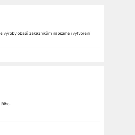
né výroby obalů zákazníkům nabízíme i vytvoření
lšího.