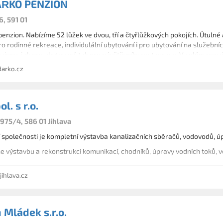
ÁŘKO PENZION
6, 591 01
nzion. Nabízíme 52 lůžek ve dvou, tří a čtyřlůžkových pokojích. Útulné 
o rodinné rekreace, individulální ubytování i pro ubytování na služební
zionu, jak pro ubytovaní, tak pro návštěvníky restaurace. V celém penzio
arko.cz
l. s r.o.
975/4, 586 01 Jihlava
í společnosti je kompletní výstavba kanalizačních sběračů, vodovodů, ú
 výstavbu a rekonstrukci komunikací, chodníků, úpravy vodních toků, veř
ihlava.cz
 Mládek s.r.o.