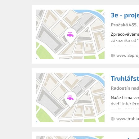
3e - proj
Pražská 455,
Zpracováváme 
zákazníka od "
závěrečného v
www.3eproj
Truhlářs
Radostín nad
Naše firma vz
dveří, interié
profilu GEALAN
www.truhlar