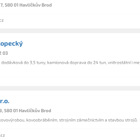
7, 580 01 Havlíčkův Brod
cz
Kopecký
2 03
dodávková do 3,5 tuny, kamionová doprava do 24 tun, vnitrostátní i me
.o.
9, 580 01 Havlíčkův Brod
ovovýrobou, kovoobráběním, strojním zámečnictvím a stavbou strojů.
.cz