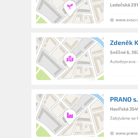
Ledečská 291
www.svscr.
Zdeněk 
Sněžné 6, 59
Autodoprava - 
PRANO s.r
Havířská 354
Zabýváme se k
www.prano