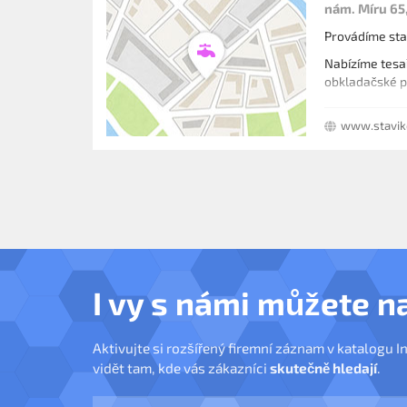
nám. Míru 65
Provádíme stav
Nabízíme tesa
obkladačské p
www.stavik
I vy s námi můžete n
Aktivujte si rozšířený firemní záznam v katalogu I
vidět tam, kde vás zákazníci
skutečně hledají
.