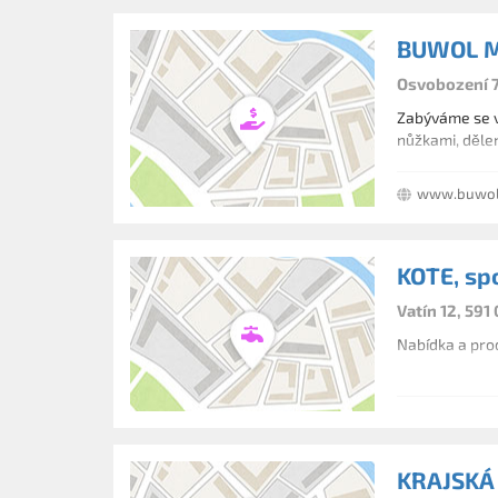
BUWOL ME
Osvobození 7
Zabýváme se v
nůžkami, děle
www.buwol
KOTE, spol
Vatín 12, 591 
Nabídka a prod
KRAJSKÁ 