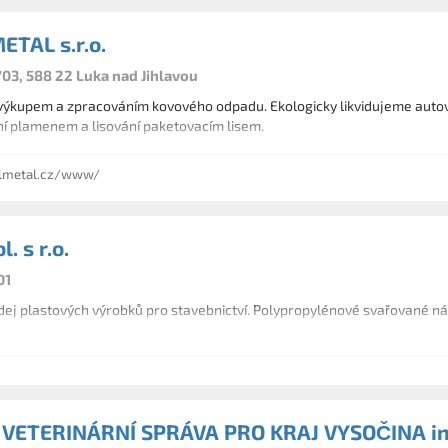
TAL s.r.o.
03, 588 22 Luka nad Jihlavou
ýkupem a zpracováním kovového odpadu. Ekologicky likvidujeme autovr
ní plamenem a lisování paketovacím lisem.
metal.cz/www/
. s r.o.
01
ej plastových výrobků pro stavebnictví. Polypropylénové svařované nád
VETERINÁRNÍ SPRÁVA PRO KRAJ VYSOČINA in