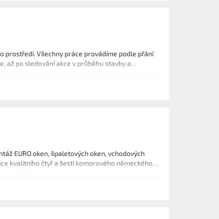
 prostředí. Všechny práce provádíme podle přání
ce, až po sledování akce v průběhu stavby a
montáž EURO oken, špaletových oken, vchodových
soce kvalitního čtyř a šesti komorového německého
y souvisejí.