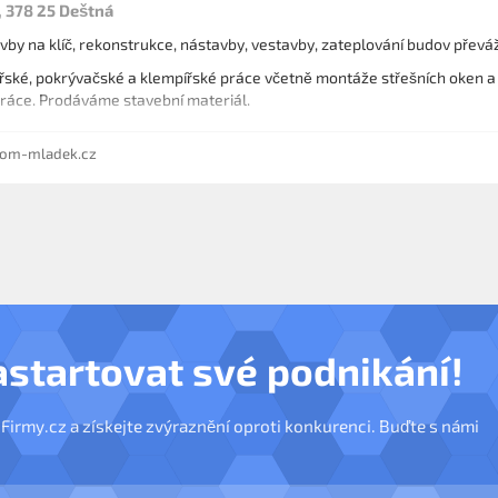
, 378 25 Deštná
by na klíč, rekonstrukce, nástavby, vestavby, zateplování budov převážn
řské, pokrývačské a klempířské práce včetně montáže střešních oken a 
ráce. Prodáváme stavební materiál.
om-mladek.cz
astartovat své podnikání!
nFirmy.cz a získejte zvýraznění oproti konkurenci. Buďte s námi