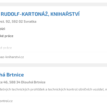
L RUDOLF-KARTONÁŽ, KNIHAŘSTVÍ
st. 92, 592 02 Svratka
ízí:
ské práce
ké práce
apírové obaly
az-kniharstvi.cz
vání
žní služby
há Brtnice
ce 46, 588 34 Dlouhá Brtnice
elných technických prohlídek a technických kontrol silničních vozidel, m
ntrol.cz