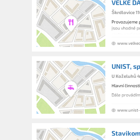
VELKÉ D
Škrdlovice 11
Provozujeme pe
jsou vhodné pr
restauraci pen
www.velked
UNIST, spo
U Koželuhů 4
Hlavní činnost
Dále provádíme
www.unist-j
Stavikom