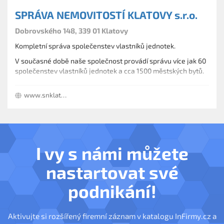
SPRÁVA NEMOVITOSTÍ KLATOVY s.r.o.
Dobrovského 148, 339 01 Klatovy
Kompletní správa společenstev vlastníků jednotek.
V současné době naše společnost provádí správu více jak 60
společenstev vlastníků jednotek a cca 1500 městských bytů.
www.snklatovy.cz
I vy s námi můžete
nastartovat své
podnikání!
Aktivujte si rozšířený firemní záznam v katalogu InFirmy.cz a