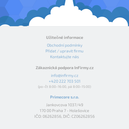
Užitečné informace
Obchodní podmínky
Přidat / upravit firmu
Kontaktujte nás
Zákaznická podpora InFirmy.cz
info@infirmy.cz
+420 222 703 501
(po–čt 8:00–16:00, pá 8:00–15:00)
Primecore s.r.o.
Jankovcova 1037/49
170 00 Praha 7 - Holešovice
IČO: 06262856, DIČ: CZ06262856