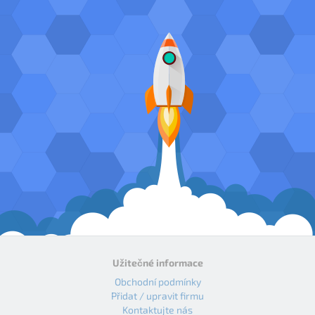
Užitečné informace
Obchodní podmínky
Přidat / upravit firmu
Kontaktujte nás