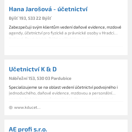
Hana Jarošová - účetnictví
Býšť 193, 533 22 Býšť
Zabezpečuji svým klientům vedení daňové evidence, mzdové
agendy, účetnictví pro fyzické a právnické osoby v Hradci
Králové, Pardubicích, Býšti a přilehlém okolí.
Učetnictví K & D
Nábřežní 153, 530 03 Pardubice
Specializujeme se na oblast vedení účetnictví podvojného i
jednoduchého, daňové evidence, mzdovou a personální
agendu. Nabízíme profesionální služby na vysoké úrovni,
které jsou především určeny pro malé a střední firmy, fyzické
www.kducetnictvi.eu
i právnické osoby.
AE profi s.r.o.