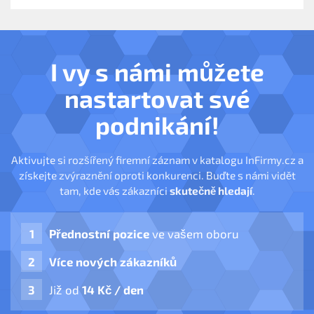
I vy s námi můžete
nastartovat své
podnikání!
Aktivujte si rozšířený firemní záznam v katalogu InFirmy.cz a
získejte zvýraznění oproti konkurenci. Buďte s námi vidět
tam, kde vás zákazníci
skutečně hledají
.
Přednostní pozice
ve vašem oboru
Více nových zákazníků
Již od
14 Kč / den