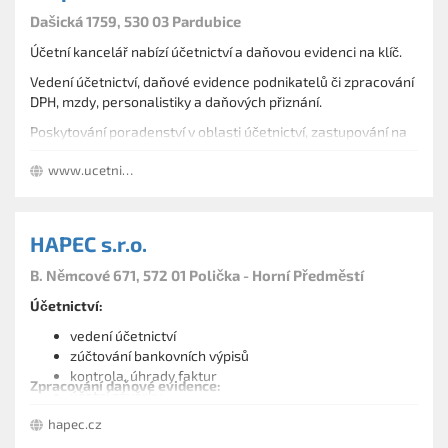
Dašická 1759, 530 03 Pardubice
Účetní kancelář nabízí účetnictví a daňovou evidenci na klíč.
Vedení účetnictví, daňové evidence podnikatelů či zpracování
DPH, mzdy, personalistiky a daňových přiznání.
Poskytování poradenství v oblasti účetnictví, zastupování na
úřadech.
www.ucetnictvi-pardubice.cz
HAPEC s.r.o.
B. Němcové 671, 572 01 Polička - Horní Předměstí
Účetnictví:
vedení účetnictví
zúčtování bankovních výpisů
kontrola, úhrady faktur
Zpracování daňové evidence:
účetní závěrky
rekonstrukce účetnictví
zpracování daňové evidence
hapec.cz
účetní poradenství.
přechod z daňové evidence na účetnictví.