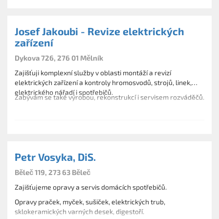
Josef Jakoubi - Revize elektrických
zařízení
Dykova 726, 276 01 Mělník
Zajišťuji komplexní služby v oblasti montáží a revizí
elektrických zařízení a kontroly hromosvodů, strojů, linek,
elektrického nářadí i spotřebičů.
Zabývám se také výrobou, rekonstrukcí i servisem rozváděčů.
Petr Vosyka, DiS.
Běleč 119, 273 63 Běleč
Zajišťujeme opravy a servis domácích spotřebičů.
Opravy praček, myček, sušiček, elektrických trub,
sklokeramických varných desek, digestoří.