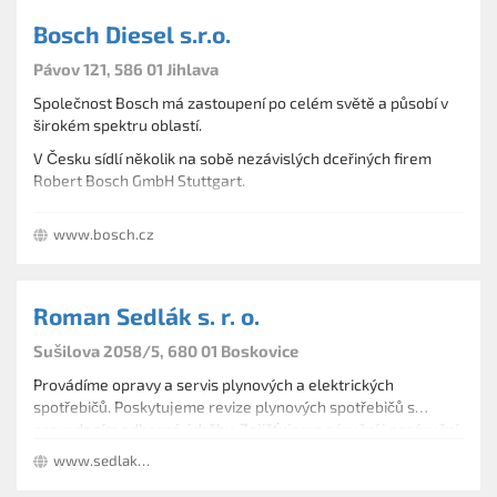
Bosch Diesel s.r.o.
Pávov 121, 586 01 Jihlava
Společnost Bosch má zastoupení po celém světě a působí v
širokém spektru oblastí.
V Česku sídlí několik na sobě nezávislých dceřiných firem
Robert Bosch GmbH Stuttgart.
Obchodní aktivity Bosch zajištují společnosti v Praze - firmy
www.bosch.cz
Robert Bosch odbytová s.r.o., Bosch Termotechnika s.r.o. a
částečně firma Bosch Rexroth s.r.o. v Brně. V Praze ještě sídlí
Výrobní závody Bosch se nacházejí v Jihlavě - Bosch Diesel
dceřiná firma BSH Hausgeräte GmbH, která obchoduje s
s.r.o., v Českých Budějovicích - Robert Bosch, spol. s r.o., v
domácími spotřebiči - BSH domácí spotřebiče s.r.o.
Roman Sedlák s. r. o.
Brně - Bosch Rexroth s.r.o, v Krnově a Městě Albrechtice -
Výrobky Bosch se od automobilové techniky přes elektrické
Bosch Termotechnika s.r.o.
nářadí, domácí spotřebiče až po tepelnou a průmyslovou
Sušilova 2058/5, 680 01 Boskovice
techniku úspěšně zabydlely nejen v českých domácnostech,
Provádíme opravy a servis plynových a elektrických
ale i automobilech, servisech a průmyslových podnicích.
spotřebičů. Poskytujeme revize plynových spotřebičů s
provedením odborné údržby. Zajišťujeme záruční i pozáruční
servis tepelné techniky tuzemské i zahraniční.
www.sedlaksro.cz