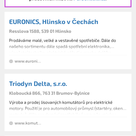
EURONICS, Hlinsko v Čechách
Resslova 1588, 539 01 Hlinsko
Prodáváme malé, velké a vestavěné spotřebiče. Dále do
našeho sortimentu dále spadá spotřební elektronika,
výpočetní technika, elektrické nářadí a mnoho dalšího.
www.euronics.cz/euronics-hlinsko-v-cechach/s-hlinsko
Triodyn Delta, s.r.o.
Kloboucká 866, 763 31 Brumov-Bylnice
Výroba a prodej lisovaných komutátorů pro elektrické
motory. Použití je pro automobilový průmysl (startéry, okenní
motorky), dále pro domácí spotřebiče (vysavače, mixéry,
mlýnky) či ruční nářadí (vrtačky, brusky, kladiva).
www.komutatory.cz