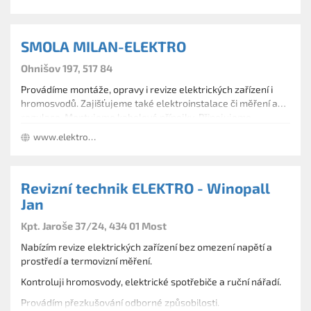
SMOLA MILAN-ELEKTRO
Ohnišov 197, 517 84
Provádíme montáže, opravy i revize elektrických zařízení i
hromosvodů. Zajišťujeme také elektroinstalace či měření a
regulace. Montujeme kabelové přípojky. Připojujeme
elektrické spotřebiče. Instalujeme podlahové topení,
www.elektrosmola.cz
přímotopy i akumulační vytápění. Fotogalerie
Revizní technik ELEKTRO - Winopall
Jan
Kpt. Jaroše 37/24, 434 01 Most
Nabízím revize elektrických zařízení bez omezení napětí a
prostředí a termovizní měření.
Kontroluji hromosvody, elektrické spotřebiče a ruční nářadí.
Provádím přezkušování odborné způsobilosti.