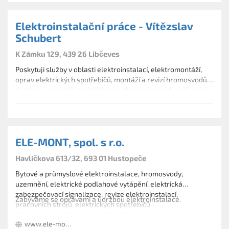
Elektroinstalační práce - Vítězslav
Schubert
K Zámku 129, 439 26 Libčeves
Poskytuji služby v oblasti elektroinstalací, elektromontáží,
oprav elektrických spotřebičů, montáží a revizí hromosvodů,
dodávky a montáží elektrických zabezpečovacích zařízení aj.
ELE-MONT, spol. s r.o.
Havlíčkova 613/32, 693 01 Hustopeče
Bytové a průmyslové elektroinstalace, hromosvody,
uzemnění, elektrické podlahové vytápění, elektrická
zabezpečovací signalizace, revize elektroinstalací,
Zabýváme se opravami a údržbou elektroinstalace.
pracovních strojů, elektrických spotřebičů.
www.ele-mont.com