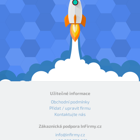
Užitečné informace
Obchodní podmínky
Přidat / upravit firmu
Kontaktujte nás
Zákaznická podpora InFirmy.cz
info@infirmy.cz