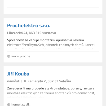
Prochelektro s.r.o.
Liberecká 41, 463 31 Chrastava
Společnost se věnuje montážím, opravám a revizím
elektrozařízení bytových jednotek, rodinných domů, kanceláří
a dalších. Provádíme elektromontáže v oblasti silnoproudu.
Zajistíme Vám také montáž a opravy hromosvodových
www.prochelektro.cz/
soustav a uzemnění na objektech materiály FeZn nebo Cu
včetně revizí, projektu elektro.
Jiří Kouba
náměstí J. V. Kamarýta 2, 382 32 Velešín
Zavedená firma provede elektroinstalace, opravy, revize a
montáže elektrických zařízení a spotřebičů pro domácnost,
měření a čištění vzduchu.
home.tiscali.cz/kouba