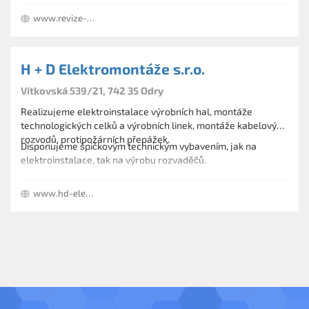
Zajišťuji poradenskou činnost v oborech prevence před úrazy
www.revize-elektro.cz
elektrickým proudem.
H + D Elektromontáže s.r.o.
Vítkovská 539/21, 742 35 Odry
Realizujeme elektroinstalace výrobních hal, montáže
technologických celků a výrobních linek, montáže kabelových
rozvodů, protipožárních přepážek.
Disponujeme špičkovým technickým vybavením, jak na
elektroinstalace, tak na výrobu rozvaděčů.
Vyrábíme jednoúčelové stroje.
www.hd-elektro.cz
Instalujeme počítačové a telefonní sítě, zabezpečovací
zařízení, dále výroba rozvaděčů a prodej elektromateriálu.