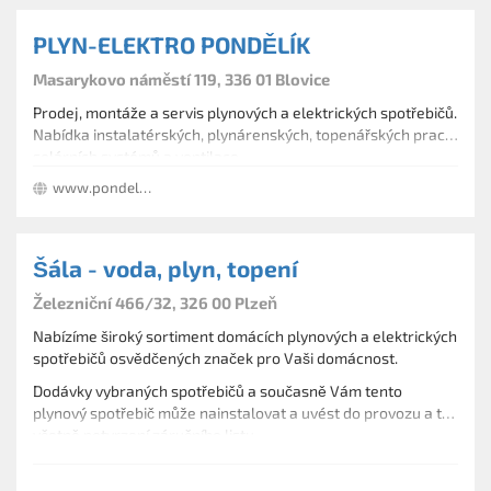
PLYN-ELEKTRO PONDĚLÍK
Masarykovo náměstí 119, 336 01 Blovice
Prodej, montáže a servis plynových a elektrických spotřebičů.
Nabídka instalatérských, plynárenských, topenářských prací,
solárních systémů a ventilace.
www.pondelik.cz
Šála - voda, plyn, topení
Železniční 466/32, 326 00 Plzeň
Nabízíme široký sortiment domácích plynových a elektrických
spotřebičů osvědčených značek pro Vaši domácnost.
Dodávky vybraných spotřebičů a současně Vám tento
plynový spotřebič může nainstalovat a uvést do provozu a to
včetně potvrzení záručního listu.
Montáže rozvodů plynu, revize včetně odstranění závad a
pozáruční servis Vašich plynových spotřebičů.