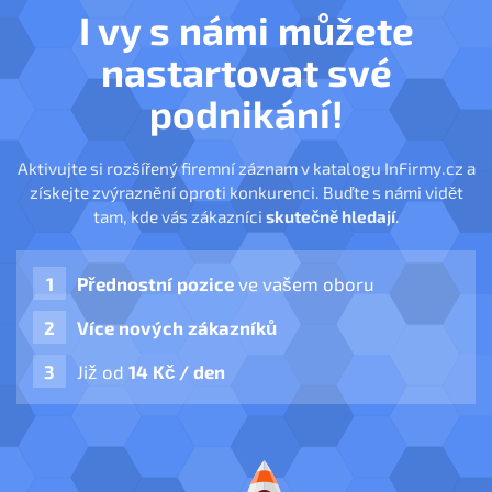
I vy s námi můžete
nastartovat své
podnikání!
Aktivujte si rozšířený firemní záznam v katalogu InFirmy.cz a
získejte zvýraznění oproti konkurenci. Buďte s námi vidět
tam, kde vás zákazníci
skutečně hledají
.
Přednostní pozice
ve vašem oboru
Více nových zákazníků
Již od
14 Kč / den