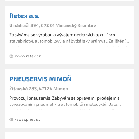
Retex a.s.
U nádraží 894, 672 01 Moravský Krumlov
Zabýváme se výrobou a vývojem netkaných textilií pro
stavebnictví, automobilový a nábytkářský průmysl. Zajištění
výroby zvukově izolačních textilií z opracovaných druhotných
surovin, směsí pro výrobu zvukových izolací, velurovaných
www.retex.cz
koberců na podlahy automobilů, dekorů na stropy
automobilů technologií Malivlies.
PNEUSERVIS MIMOŇ
Žitavská 283, 471 24 Mimoň
Provozuji pneuservis. Zabývám se opravami, prodejem a
vyvažováním pneumatik u automobilů i motocyklů. Dále
nabízím akumulátory pro osobní a nákladní automobily.
Provádím opravy klimatizací.
www.pneuservismimon.cz