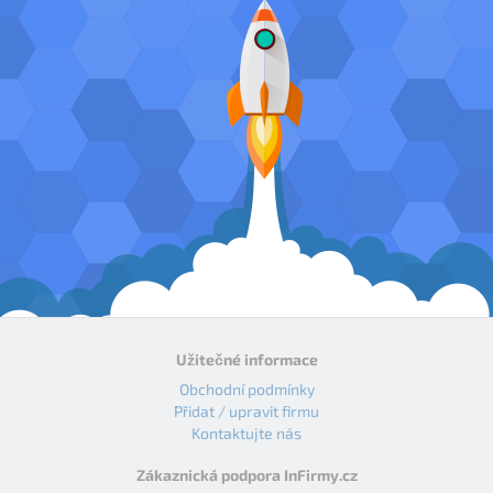
Užitečné informace
Obchodní podmínky
Přidat / upravit firmu
Kontaktujte nás
Zákaznická podpora InFirmy.cz