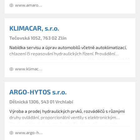
www.amaroautodily.cz
KLIMACAR, s.r.o.
Tečovská 1052, 763 02 Zlín
Nabídka servisu a úprav automobilů včetně autoklimatizací,
chlazení či repasování hydraulických řízení. Provádění
generálních opravy motorů osobních i nákladních automobilů
všech značek a zvýšení výkonu motoru. Prodej a montáž
www.klimacar.cz
nezávislého topení do aut a mobilních pracovištích.
ARGO-HYTOS s.r.o.
Dělnická 1306, 543 01 Vrchlabí
Výroba a prodej hydraulických prvků, rozváděčů s různými
druhy ovládání, proporcionální ventily s elektronickým
řízením, tlakové, jednosměrné a škrticí ventily, agregáty,
ovládací bloky, hydrauliku, filtry a filtrační vložky ARGO-
www.argo-hytos.com
HYTOS.