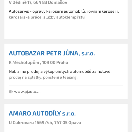
V Dědině 17, 664 83 Domašov
Autoservis - opravy karoserií automobilů, rovnání karoserií,
karosářské práce, služby autoklempířství
AUTOBAZAR PETR JŮNA, s.r.o.
K Měcholupům , 109 00 Praha
Nabízíme prodej a výkup ojetých automobilů za hotové,
prodej na splátky, pojištění a leasing.
www.pjauto.cz
AMARO AUTODÍLY s.r.o.
U Cukrovaru 1669/4b, 747 05 Opava