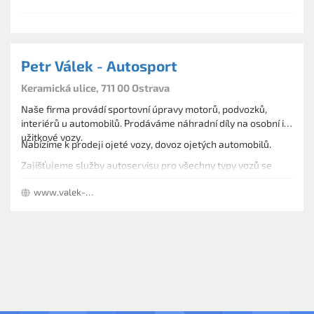
Petr Válek - Autosport
Keramická ulice, 711 00 Ostrava
Naše firma provádí sportovní úpravy motorů, podvozků,
interiérů u automobilů. Prodáváme náhradní díly na osobní i
užitkové vozy.
Nabízíme k prodeji ojeté vozy, dovoz ojetých automobilů.
Zajišťujeme služby autoservisu pro všechny typy vozů se
zaměřením na vozy BMW.
www.valek-group.com