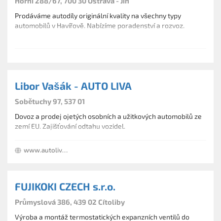
Horní 288/67, 700 30 Ostrava - Jih
Prodáváme autodíly originální kvality na všechny typy
automobilů v Havířově. Nabízíme poradenství a rozvoz.
Libor Vašák - AUTO LIVA
Sobětuchy 97, 537 01
Dovoz a prodej ojetých osobních a užitkových automobilů ze
zemí EU. Zajišťování odtahu vozidel.
www.autoliva.cz
FUJIKOKI CZECH s.r.o.
Průmyslová 386, 439 02 Cítoliby
Výroba a montáž termostatických expanzních ventilů do