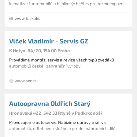
klimatizací automobilů a hliníkových těles pro termoexpazní
ventily.
www.fujikoki.cz
Vlček Vladimír - Servis GZ
K Holyni 84/20, 154 00 Praha
Provádíme montáž, servis a revize všech typů zvedáků
automobilů české i zahraniční výroby.
www.servis-gz.cz
Autoopravna Oldřich Starý
Hronovská 422, 542 33 Rtyně v Podkrkonoší
Provozujeme autoservis. Nabízíme opravy a servis
automobilů, odtahovou službu a prodej náhradních dílů