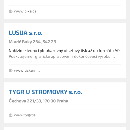
www.bika.cz
LUSIJA s.r.o.
Mladé Buky 264, 542 23
Nabízíme jedno i plnobarevný ofsetový tisk až do formátu A0.
Poskytujeme i grafické zpracování i dokončovací výrobu.
Vytiskneme letáky, brožury, kalendáře, bannery, katalogy,
firemní pořadače, prospekty, časopisy, diplomové i
www.tiskarna.trutnovsko.com
bakalářské práce. Nabízíme knihařské práce, zatavování,
vazby.
TYGR U STROMOVKY s.r.o.
Čechova 221/33, 170 00 Praha
www.tygrtisk.cz