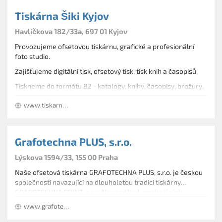
Tiskárna Šiki Kyjov
Havlíčkova 182/33a, 697 01 Kyjov
Provozujeme ofsetovou tiskárnu, grafické a profesionální
foto studio.
Zajišťujeme digitální tisk, ofsetový tisk, tisk knih a časopisů.
Tiskneme do formátu B2 - katalogy, knihy, časopisy, brožury,
kalendáře, vizitky, letáky, prospekty, skládačky, etikety.
www.tiskarnakyjov.cz
Dokončující knihařské zpracování, linka V1, V2, laminace.
Grafotechna PLUS, s.r.o.
Lýskova 1594/33, 155 00 Praha
Naše ofsetová tiskárna GRAFOTECHNA PLUS, s.r.o. je českou
společností navazující na dlouholetou tradici tiskárny
GRAFOTECHNA PRINT, s.r.o. Na rozdíl od mnoha jiných
společností nejsme však žádná kooperační firma - jsme
www.grafotechna.cz
přímý výrobce s vlastním vybavením, a to jak v oblasti
ofsetového tisku (stroje Heidelberg), tak v oblasti digitálního