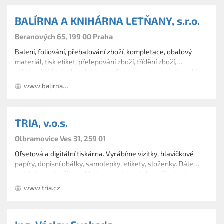
tisku (stroje Canon) a dalších dokončovacích strojů.
BALÍRNA A KNIHÁRNA LETŇANY, s.r.o.
Beranových 65, 199 00 Praha
Balení, foliování, přebalování zboží, kompletace, obalový
materiál, tisk etiket, přelepování zboží, třídění zboží,
skladování, logistika, služby pro E–shopy, vlepování vzorků,
vkládání letáků do tiskovin, adresná rozesílka, kompletace
www.balirnaletnany.cz
obálek, lepení disperzí a jiné knihařské práce.
TRIA, v.o.s.
Olbramovice Ves 31, 259 01
Ofsetová a digitální tiskárna. Vyrábíme vizitky, hlavičkové
papíry, dopisní obálky, samolepky, etikety, složenky. Dále
dodáváme záložky, pohledy, pozvánky, kalendáře, bloky,
letáky, samopropisující prospekty, časopisy, noviny. Děláme
www.tria.cz
knihařské práce, brožury, knihy, firemní desky.