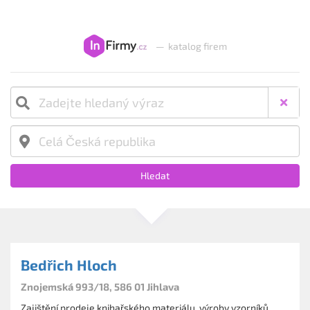
—
katalog firem
Hledat
Bedřich Hloch
Znojemská 993/18, 586 01 Jihlava
Zajištění prodeje knihařského materiálu, výroby vzorníků