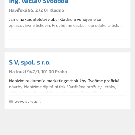
Ing. Václav Svoboda
Havířská 95, 272 01 Kladno
Jsme nakladatelství v obci Kladno a věnujeme se
zpracovávání tiskovin. Provádíme sazbu, reprodukci a tisk
knih. Vydáváme beletrii i odborné knihy. Specializujeme se na
prodej knih a učebnic, dětských knížek, slovníků. Dále
provádíme vázání časopisů, vazbu knih a ofsetový tisk.
Neváhejte se na nás obrátit s jakýmkoliv tiskařským
problémem.
S V, spol. s r.o.
Na louži 947/1, 101 00 Praha
Nabízím reklamní a marketingové služby. Tvoříme grafické
návrhy. Nabízíme digitální tisk. Vyrábíme brožury, letáky,
vizitky, časopisy, plakáty a kalendáře. Personifikujeme a
vyrábíme tiskové desky.
www.sv-studio.cz