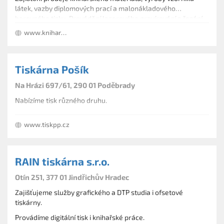
látek, vazby diplomových prací a malonákladového
barevného tisku. Provádění laserového gravírování a řezání.
Zajištění pevné šité vazby absolventských prací,
www.kniharstvijihlava.cz
paspartování a euroklipů. Výroba oznámení a pozvánek.
Tiskárna Pošík
Na Hrázi 697/61, 290 01 Poděbrady
Nabízíme tisk různého druhu.
www.tiskpp.cz
RAIN tiskárna s.r.o.
Otín 251, 377 01 Jindřichův Hradec
Zajišťujeme služby grafického a DTP studia i ofsetové
tiskárny.
Provádíme digitální tisk i knihařské práce.