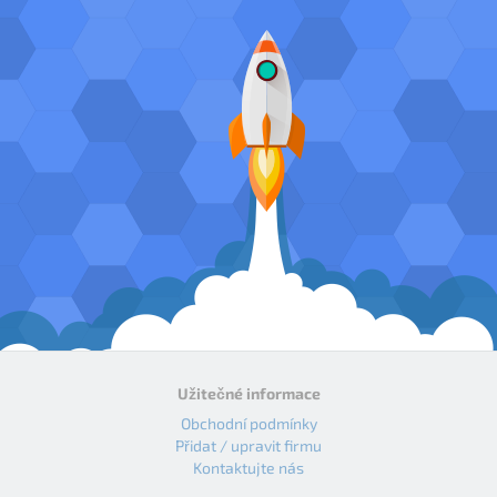
Užitečné informace
Obchodní podmínky
Přidat / upravit firmu
Kontaktujte nás