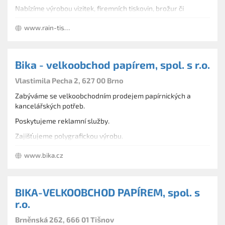
Nabízíme výrobou vizitek, firemních tiskovin, brožur či
katalogů.
www.rain-tiskarna.cz
Bika - velkoobchod papírem, spol. s r.o.
Vlastimila Pecha 2, 627 00 Brno
Zabýváme se velkoobchodním prodejem papírnických a
kancelářských potřeb.
Poskytujeme reklamní služby.
Zajišťujeme polygrafickou výrobu.
Drogistické a hygienické zboží, potřeby pro balení a
www.bika.cz
skladování, tiskopisy, sešity a bloky, občerstvení, kartotéky,
židle, archivační zboží.
BIKA-VELKOOBCHOD PAPÍREM, spol. s
r.o.
Brněnská 262, 666 01 Tišnov