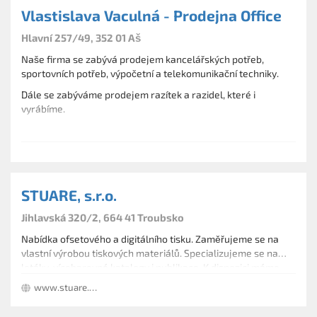
Vlastislava Vaculná - Prodejna Office
Hlavní 257/49, 352 01 Aš
Naše firma se zabývá prodejem kancelářských potřeb,
sportovních potřeb, výpočetní a telekomunikační techniky.
Dále se zabýváme prodejem razítek a razidel, které i
vyrábíme.
V oboru knihařské práce provádíme laminování.
Mezi naše další služby patří barevné a černobílé kopírování.
STUARE, s.r.o.
Jihlavská 320/2, 664 41 Troubsko
Nabídka ofsetového a digitálního tisku. Zaměřujeme se na
vlastní výrobou tiskových materiálů. Specializujeme se na
letáky, vícebarevné katalogy i publikace. K dispozici máme
integrovaný digitální prepress systém automatizovaného
www.stuare.cz
zpracování dat a další. Provádíme archivaci zakázek a
knihařské práce.