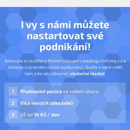
I vy s námi můžete
nastartovat své
podnikání!
Aktivujte si rozšířený firemní záznam v katalogu InFirmy.cz a
získejte zvýraznění oproti konkurenci. Buďte s námi vidět
tam, kde vás zákazníci
skutečně hledají
.
Přednostní pozice
ve vašem oboru
Více nových zákazníků
Již od
14 Kč / den