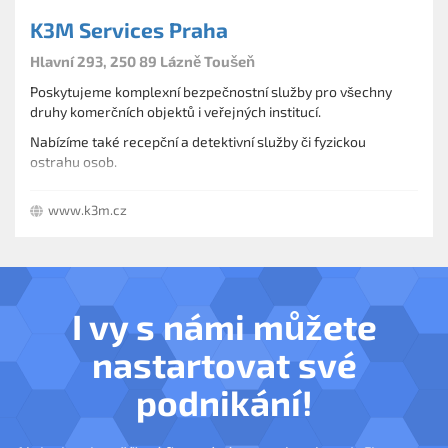
K3M Services Praha
Hlavní 293, 250 89 Lázně Toušeň
Poskytujeme komplexní bezpečnostní služby pro všechny
druhy komerčních objektů i veřejných institucí.
Nabízíme také recepční a detektivní služby či fyzickou
ostrahu osob.
Zajišťujeme pulty centrální ochrany i protipožární a
www.k3m.cz
kamerové systémy včetně projekce, montáže a servisu.
I vy s námi můžete
nastartovat své
podnikání!