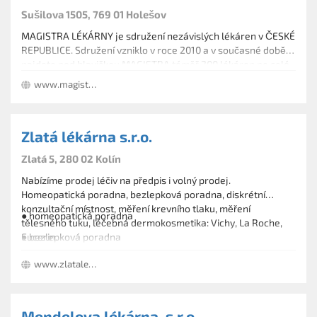
Sušilova 1505, 769 01 Holešov
MAGISTRA LÉKÁRNY je sdružení nezávislých lékáren v ČESKÉ
REPUBLICE. Sdružení vzniklo v roce 2010 a v současné době
najdete pod hlavičkou MAGISTRA téměř 200 lékáren po celé
České republice.
www.magistralekarny.cz
Zlatá lékárna s.r.o.
Zlatá 5, 280 02 Kolín
Nabízíme prodej léčiv na předpis i volný prodej.
Homeopatická poradna, bezlepková poradna, diskrétní
konzultační místnost, měření krevního tlaku, měření
● homeopatická poradna
tělesného tuku, léčebná dermokosmetika: Vichy, La Roche,
Eucerin.
● bezlepková poradna
● diskrétní konzultační místnost
www.zlatalekarna.cz
● měření krevního tlaku
● měření tělesného tuku
Mendelova lékárna, s.r.o.