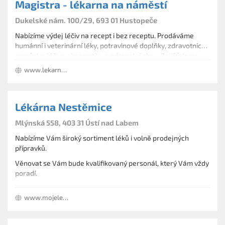
Magistra - lékarna na náměstí
Dukelské nám. 100/29, 693 01 Hustopeče
Nabízíme výdej léčiv na recept i bez receptu. Prodáváme
humánní i veterinární léky, potravinové doplňky, zdravotnické
pomůcky, léčivou kosmetiku a zdravotní obuv. Zajišťujeme
soukromé konzultace. Připravujeme léčivé přípravky dle
www.lekarny.zdravcentra.cz/hustopece
individuálních potřeb. Jsme člen sdružení Magistra. Další
služby: Platba kartou
Lékárna Nestěmice
Mlýnská 558, 403 31 Ústí nad Labem
Nabízíme Vám široký sortiment léků i volně prodejných
přípravků.
Věnovat se Vám bude kvalifikovaný personál, který Vám vždy
poradí.
Těšíme se na Vaši návštěvu.
www.mojelekarna.cz