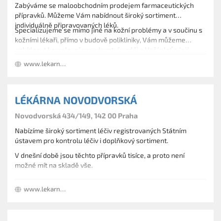
Zabýváme se maloobchodním prodejem farmaceutických
přípravků. Můžeme Vám nabídnout široký sortiment
individuálně připravovaných léků.
Specializujeme se mimo jiné na kožní problémy a v součinu s
kožními lékaři, přímo v budově polikliniky, Vám můžeme
nabídnout komplexní poradenství v péči o Vaší pleť a její
problémy. Sídlo lékárny je v dětské poliklinice a nabízíme
www.lekarnabilydum.cz/
Vám nejširší sortiment přípravků pro Vaše děti.
LÉKÁRNA NOVODVORSKÁ
Novodvorská 434/149, 142 00 Praha
Nabízíme široký sortiment léčiv registrovaných Státním
ústavem pro kontrolu léčiv i doplňkový sortiment.
V dnešní době jsou těchto přípravků tisíce, a proto není
možné mít na skladě vše.
Náš systém zásobování umožňuje objednat pro Vás léky
www.lekarnanovodvorska.cz
individuálně a ve velice krátké době.