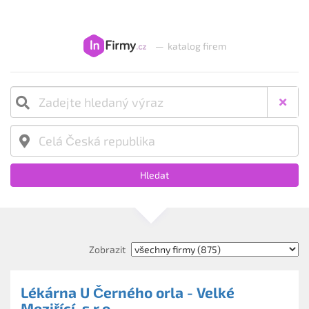
—
katalog firem
Hledat
Zobrazit
Lékárna U Černého orla - Velké
Meziřící, s.r.o.