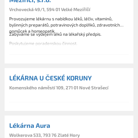
Vrchovecká 49/1, 594 01 Velké Meziříčí
Provozujeme lékárnu s nabídkou léků, léčiv, vitaminů,
bylinných preparátů, potravinových doplňků, zdravotních
pomůcek a homeopatik.
Zabýváme se výdejem léků na lékařský předpis.
Poskytujeme poradenskou činnost.
LÉKÁRNA U ČESKÉ KORUNY
Komenského náměstí 109, 271 01 Nové Strašecí
Lékárna Aura
Wolkerova 533, 793 76 Zlaté Hory