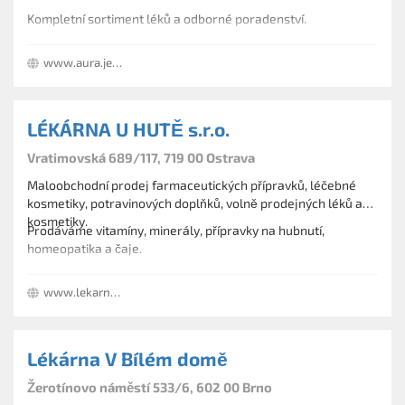
Kompletní sortiment léků a odborné poradenství.
www.aura.jesenicko.com
LÉKÁRNA U HUTĚ s.r.o.
Vratimovská 689/117, 719 00 Ostrava
Maloobchodní prodej farmaceutických přípravků, léčebné
kosmetiky, potravinových doplňků, volně prodejných léků a
kosmetiky.
Prodáváme vitamíny, minerály, přípravky na hubnutí,
homeopatika a čaje.
Zajišťujeme odborné poradenství.
www.lekarnauhute.cz
Lékárna V Bílém domě
Žerotínovo náměstí 533/6, 602 00 Brno