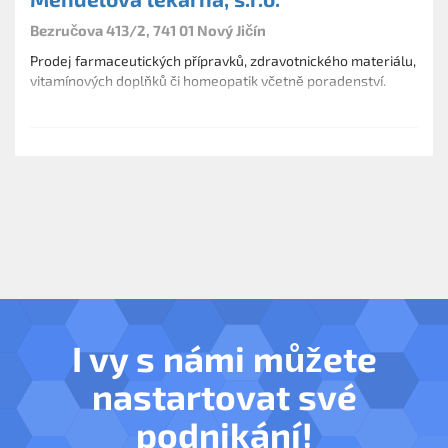
● léčebná kosmetika
Bezručova 413/2, 741 01 Nový Jičín
● samoobslužný prodej
Prodej farmaceutických přípravků, zdravotnického materiálu,
vitamínových doplňků či homeopatik včetně poradenství.
I vy s námi můžete
nastartovat své
podnikání!