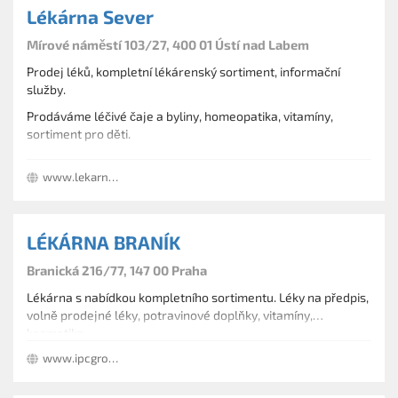
Lékárna Sever
Mírové náměstí 103/27, 400 01 Ústí nad Labem
Prodej léků, kompletní lékárenský sortiment, informační
služby.
Prodáváme léčivé čaje a byliny, homeopatika, vitamíny,
sortiment pro děti.
Léčebná kosmetika včetně VICHY a CC7, přípravky na hubnutí,
www.lekarnasever.cz
dentální a veterinární přípravky.
LÉKÁRNA BRANÍK
Branická 216/77, 147 00 Praha
Lékárna s nabídkou kompletního sortimentu. Léky na předpis,
volně prodejné léky, potravinové doplňky, vitamíny,
kosmetika.
www.ipcgroup.cz