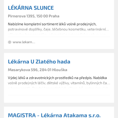
LÉKÁRNA SLUNCE
Pirnerova 1395, 150 00 Praha
Nabízíme kompletní sortiment léků volně prodejných,
potravinové doplňky, čaje, léčebnou kosmetiku, veterinární
přípravky, homeopatika, zdravotní a ortopedickou obuv pro
děti i dospělé a zdravotnické prostředky.
www.lekarna-slunce.cz
Lékárna U Zlatého hada
Masarykova 596, 284 01 Hlouška
Výdej léků a zdravotnických prostředků na předpis. Nabídka
volně prodejných léčiv, dětské výživy, vitamínů, bylinných čajů
a homeopatik. Prodej kosmetických přípravků, potravinových
doplňků, zdravotnických pomůcek a obvazového materiálu.
MAGISTRA - Lékárna Atakama s.r.o.