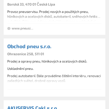
Borská 33, 470 01 Česká Lípa
Provoz pneuservisu. Prodej nových a použitých pneu,
hliníkových a ocelových disků, autobaterií, sněhových řetězů
a dalších. Dále provádíme plnění klimatizace a uskladnění
pneumatik.
www.pneusismis.cz
Obchod pneu s.r.o.
Ohrazenice 258, 511 01
Prodej a opravy pneu, hliníkových a ocelových disků.
Uskladnění pneu.
Prodej autobaterií. Dále provádíme čištění interiéru, renovaci
zašedlých světel, drobné opravy vozů.
AKUSERVIS Cakl,s.r.o.