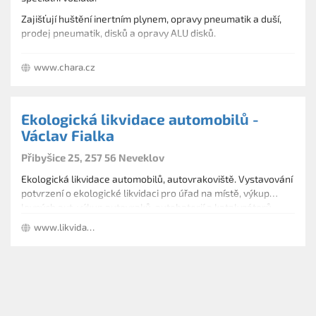
Zajišťují huštění inertním plynem, opravy pneumatik a duší,
prodej pneumatik, disků a opravy ALU disků.
Prodej, testování, výměna autobaterií a servis klimatizací.
www.chara.cz
Ekologická likvidace automobilů -
Václav Fialka
Přibyšice 25, 257 56 Neveklov
Ekologická likvidace automobilů, autovrakoviště. Vystavování
potvrzení o ekologické likvidaci pro úřad na místě, výkup
levných aut, výkup autovraků, autobaterií a katalyzátorů.
Odtahová služba a prodej náhradních dílů. Působnost
www.likvidaceautomobilu.eu
autovrakoviště v oblasti Benešov.