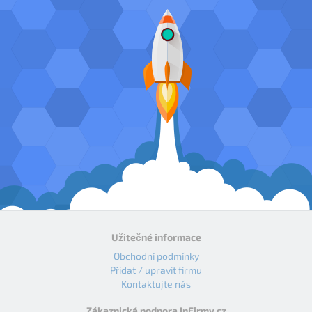
Užitečné informace
Obchodní podmínky
Přidat / upravit firmu
Kontaktujte nás
Zákaznická podpora InFirmy.cz