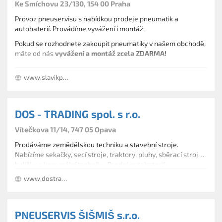
Ke Smíchovu 23/130, 154 00 Praha
Provoz pneuservisu s nabídkou prodeje pneumatik a
autobaterií. Provádíme vyvážení i montáž.
Pokud se rozhodnete zakoupit pneumatiky v našem obchodě,
máte od nás
vyvážení a montáž zcela ZDARMA!
www.slavikpneu.cz
DOS - TRADING spol. s r.o.
Vítečkova 11/14, 747 05 Opava
Prodáváme zemědělskou techniku a stavební stroje.
Nabízíme sekačky, secí stroje, traktory, pluhy, sběrací stroje,
baličky a komunální techniku. Prodej autobaterií.
www.dostrading.eu
PNEUSERVIS ŠIŠMIŠ s.r.o.