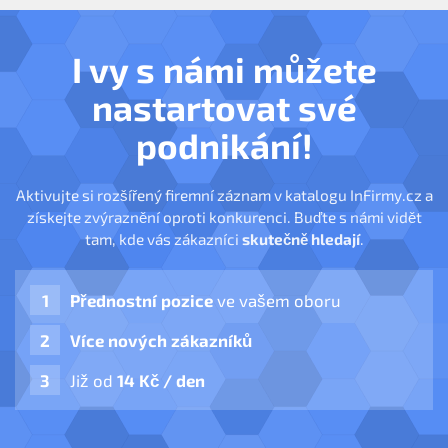
I vy s námi můžete
nastartovat své
podnikání!
Aktivujte si rozšířený firemní záznam v katalogu InFirmy.cz a
získejte zvýraznění oproti konkurenci. Buďte s námi vidět
tam, kde vás zákazníci
skutečně hledají
.
Přednostní pozice
ve vašem oboru
Více nových zákazníků
Již od
14 Kč / den