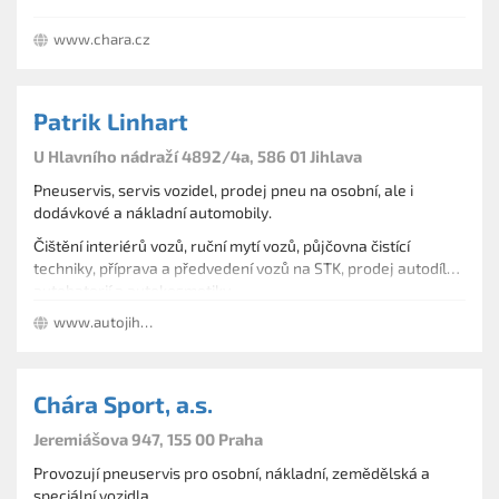
Prodej, testování a výměna autobaterií. Nabídka servisu
www.chara.cz
klimatizací.
Patrik Linhart
U Hlavního nádraží 4892/4a, 586 01 Jihlava
Pneuservis, servis vozidel, prodej pneu na osobní, ale i
dodávkové a nákladní automobily.
Čištění interiérů vozů, ruční mytí vozů, půjčovna čistící
techniky, příprava a předvedení vozů na STK, prodej autodílů,
autobaterií a autokosmetiky.
www.autojihlava.cz
Chára Sport, a.s.
Jeremiášova 947, 155 00 Praha
Provozují pneuservis pro osobní, nákladní, zemědělská a
speciální vozidla.