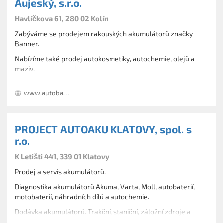
Aujeský, s.r.o.
Havlíčkova 61, 280 02 Kolín
Zabýváme se prodejem rakouských akumulátorů značky
Banner.
Nabízíme také prodej autokosmetiky, autochemie, olejů a
maziv.
Poskytujeme zákazníkům kompletní servis a údržbu
www.autobateriekolin.cz
akumulátorů.
PROJECT AUTOAKU KLATOVY, spol. s
r.o.
K Letišti 441, 339 01 Klatovy
Prodej a servis akumulátorů.
Diagnostika akumulátorů Akuma, Varta, Moll, autobaterií,
motobaterií, náhradních dílů a autochemie.
Dodávka akumulátorů. Trakční, staniční, záložní zdroje a
nabíječe.