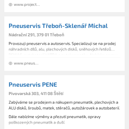
www.project-autoaku.cz
Prodej autokosmetiky a provozních kapalin.
Pneuservis Třeboň-Sklenář Michal
Nádražní 291, 379 01 Třeboň
Provozuji pneuservis a autoservis. Specializuji se na prodej
náhradních dílů, alu, plechových disků, sněhových řetězů
PEWAG, autobaterií VATRA a autokosmetiky. Nabízím opravu
a vyvážení pneumatik, seřízení geometrie i nástřik podvozku.
www.pneusklenar.cz
Pneuservis PENE
Pivovarská 303, 411 08 Štětí
Zabýváme se prodejem a nákupem pneumatik, plechových a
ALU disků, šroubů, matek, stěračů, autožárovek a autobaterií.
Dále nabízíme výměny a přezutí pneumatik, opravy
poškozených pneumatik a duší.