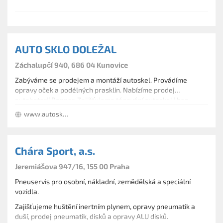
Provádíme drobné opravy na automobilu.
AUTO SKLO DOLEŽAL
Záchalupčí 940, 686 04 Kunovice
Zabýváme se prodejem a montáží autoskel. Provádíme
opravy oček a podélných prasklin. Nabízíme prodej
autobaterií Banner. Zajišťujeme tónování autoskel i bez
demontáže skel z vozu. Při splnění pojistných podmínek
www.autosklo-dolezal.cz
poskytujeme montáž zdarma.
Chára Sport, a.s.
Jeremiášova 947/16, 155 00 Praha
Pneuservis pro osobní, nákladní, zemědělská a speciální
vozidla.
Zajišťujeme huštění inertním plynem, opravy pneumatik a
duší, prodej pneumatik, disků a opravy ALU disků.