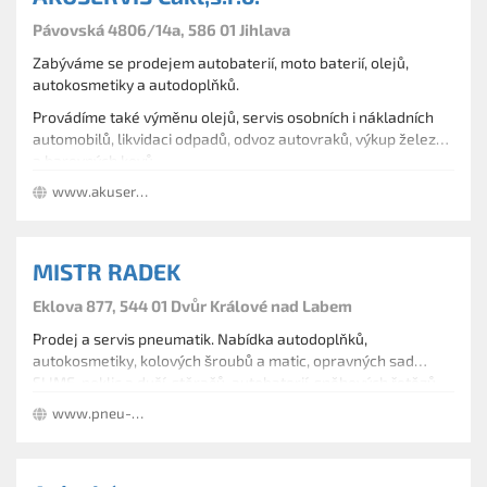
Pávovská 4806/14a, 586 01 Jihlava
Zabýváme se prodejem autobaterií, moto baterií, olejů,
autokosmetiky a autodoplňků.
Provádíme také výměnu olejů, servis osobních i nákladních
automobilů, likvidaci odpadů, odvoz autovraků, výkup železa
a barevných kovů.
www.akuserviscakl.cz
MISTR RADEK
Eklova 877, 544 01 Dvůr Králové nad Labem
Prodej a servis pneumatik. Nabídka autodoplňků,
autokosmetiky, kolových šroubů a matic, opravných sad
SLIME, poklic a duší, stěračů, autobaterií, sněhových řetězů,
disků. Provádění mytí a čištění vozidel.
www.pneu-mistr.cz