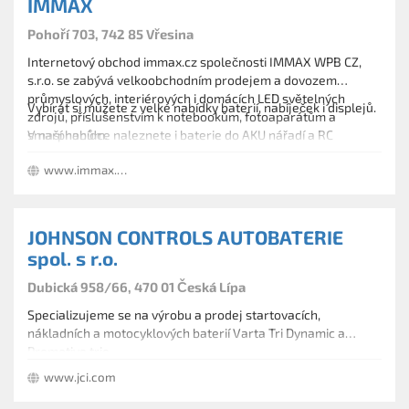
IMMAX
Pohoří 703, 742 85 Vřesina
Internetový obchod immax.cz společnosti IMMAX WPB CZ,
s.r.o. se zabývá velkoobchodním prodejem a dovozem
průmyslových, interiérových i domácích LED světelných
Vybírat si můžete z velké nabídky baterií, nabíječek i displejů.
zdrojů, příslušenstvím k notebookům, fotoaparátům a
smarphonům.
V naší nabídce naleznete i baterie do AKU nářadí a RC
modelů.
www.immax.cz
JOHNSON CONTROLS AUTOBATERIE
spol. s r.o.
Dubická 958/66, 470 01 Česká Lípa
Specializujeme se na výrobu a prodej startovacích,
nákladních a motocyklových baterií Varta Tri Dynamic a
Promotive trio.
www.jci.com