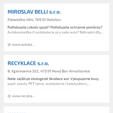
MIROSLAV BELLI s.r.o.
Palackého 464, 769 01 Holešov
Potřebujete cokoliv spojit? Potřebujete ochranné pomůcky?
Autokosmetika či autobaterie pro vaše auto? Náhradní díly,
pily a pilky jsou také potřebné…vše uvedené a ještě mnohem
více u nás máte k dispozici! Naše nabídka: Spojovací materiál
www.autobazarcukrovar.cz
Tmely Den- Braven a lepidla Kotevní technika Ochranné
pomůcky Nářadí Autokosmetika Autobaterie a Motobaterie
Ložiska Náhradní díly Pily a pilky Řezací a brusné kotouče
RECYKLACE s.r.o.
B. Egermanna 322, 473 01 Nový Bor-Arnultovice
Naše zajišťuje ekologické likvidace aut. Vykupujeme kovy,
papír, plasty, PET lahve, autobaterie i katalyzátory.
Provádíme likvidace kovových konstrukcí.
www.recyklacesro.cz