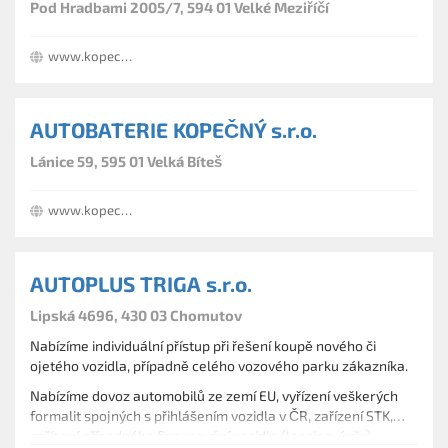
Pod Hradbami 2005/7, 594 01 Velké Meziříčí
www.kopecny.cz
AUTOBATERIE KOPEČNÝ s.r.o.
Lánice 59, 595 01 Velká Bíteš
www.kopecny.cz
AUTOPLUS TRIGA s.r.o.
Lipská 4696, 430 03 Chomutov
Nabízíme individuální přístup při řešení koupě nového či
ojetého vozidla, případně celého vozového parku zákazníka.
Nabízíme dovoz automobilů ze zemí EU, vyřízení veškerých
formalit spojných s přihlášením vozidla v ČR, zařízení STK,
zařízení případného financování vozidla (leasing, úvěr),