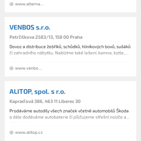
www.alternatory-startery.cz
VENBOS s.r.o.
Petržílkova 2583/13, 158 00 Praha
Dovoz a distribuce žebříků, schůdků, hliníkových boxů, sušáků
či zahradního nábytku. Nabízíme také lešení, kamna, kotle,
grily a autobaterie.
www.venbos.cz
ALITOP, spol. s r.o.
Kapraďová 386, 463 11 Liberec 30
Prodáváme autodíly všech značek včetně automobilů Škoda
a dále dodáváme autobaterie či půjčujeme střešní nosiče a
střešní boxy.
www.alitop.cz