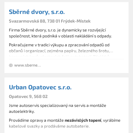
Sběrné dvory, s.r.o.
Svazarmovská 88, 738 01 Frýdek-Místek
Firma Sběrné dvory, s.r.o. je dynamicky se rozvíjející
společnost, která podniká v oblasti nakládání s odpady.
Pokračujeme v tradici výkupu a zpracování odpadů od
občanů i organizací, zejména papíru, železného šrotu,
barevných kovů, plastových folií, autobaterií, TKplátků.
Všechny provozovny jsou místem zpětného odběru
www.sbernedvory.cz
elektrozařízení a baterií. Provádíme sběr, výkup a zpracování
elektroodpadů.
V létě a na podzim společně s ovocnářskou firmou
organizujeme výkup ovoce.
Urban Opatovec s.r.o.
Provádíme skartaci dokumentů, kdy dodavatelům ještě
zaplatíme za skartovaný papír.
Opatovec 9, 568 02
Máme vlastní autodopravu a mechanizační prostředky,
Jsme autoservis specializovaný na servis a montáže
samozřejmostí je přistavení kontejnerů nebo přímo naložení
autoelektriky.
materiálu u zákazníka. Disponujeme výkonnými lisy na papír
Provádíme opravy a montáže
nezávislých topení
, vyrábíme
ve všech svých provozovnách, které jsou všechny vybavené
kabelové svazky a prodáváme autobaterie.
digitálními nájezdovými váhami.