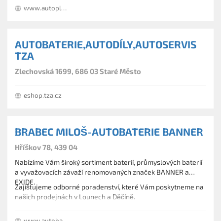
sjednání autopojištění, opravy osobních a užitkových vozidel,
www.autoplustriga.cz
výkup vozidel protiúčtem, zapůjčení náhradního vozidla,
vyřízení škodných událostí motorových vozidel, prodej
náhradních dílů, pneumatik, autobaterií, autodoplňků a
AUTOBATERIE,AUTODÍLY,AUTOSERVIS
autokosmetiky.
TZA
Zlechovská 1699, 686 03 Staré Město
eshop.tza.cz
BRABEC MILOŠ-AUTOBATERIE BANNER
Hříškov 78, 439 04
Nabízíme Vám široký sortiment baterií, průmyslových baterií
a vyvažovacích závaží renomovaných značek BANNER a
EXIDE.
Zajišťujeme odborné poradenství, které Vám poskytneme na
našich prodejnách v Lounech a Děčíně.
www.autobateriebrabec.cz