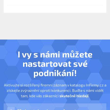
Dále zajišťujeme zemní práce bagrem.
I vy s námi můžete
nastartovat své
podnikání!
Aktivujte si rozšířený firemní záznam v katalogu InFirmy.cz a
získejte zvýraznění oproti konkurenci. Buďte s námi vidět
tam, kde vás zákazníci
skutečně hledají
.