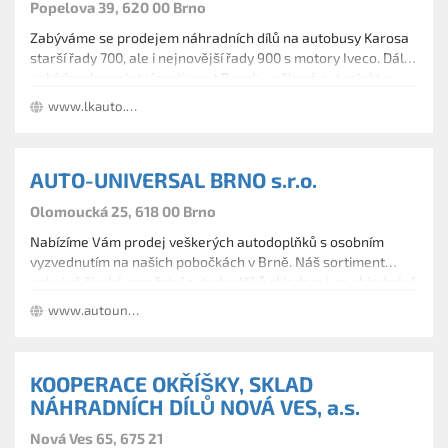
Popelova 39, 620 00 Brno
Zabýváme se prodejem náhradních dílů na autobusy Karosa
starší řady 700, ale i nejnovější řady 900 s motory Iveco. Dále
nabízíme kompletní sortiment Bosch, veškeré autoelektro
12/24V, náhradní díly alternátorů a startérů všech značek,
www.lkauto.cz/
náhradní díly na nákladní automobily Iveco, autobaterie a
další.
AUTO-UNIVERSAL BRNO s.r.o.
Olomoucká 25, 618 00 Brno
Nabízíme Vám prodej veškerých autodoplňků s osobním
vyzvednutím na našich pobočkách v Brně. Náš sortiment
pokrývá široké množství autodoplňků skladem i na objednání
jako jsou například motorové oleje, vany do kufru,
www.autouniversal.cz
autopotahy, autobaterie, autokosmetika, střešní boxy, tažná
zařízení, střešní nosiče, nosiče kol, kryty kol, denní svícení
apod.
KOOPERACE OKŘÍŠKY, SKLAD
NÁHRADNÍCH DÍLŮ NOVÁ VES, a.s.
Nová Ves 65, 675 21