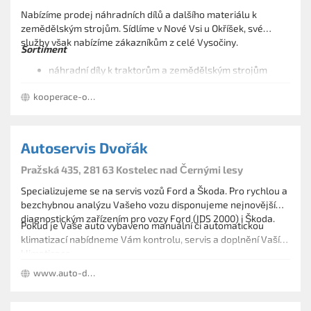
Nabízíme prodej náhradních dílů a dalšího materiálu k
zemědělským strojům. Sídlíme v Nové Vsi u Okříšek, své
služby však nabízíme zákazníkům z celé Vysočiny.
Sortiment
náhradní díly k traktorům a zemědělským strojům
svařovací materiál
kooperace-okrisky.cz
pneumatiky a duše
autobaterie
oleje a maziva
ložiska
Autoservis Dvořák
klínové řemeny
gufera
Pražská 435, 281 63 Kostelec nad Černými lesy
spojovací materiál
Specializujeme se na servis vozů Ford a Škoda. Pro rychlou a
filtry a součásti pro hydrauliku
bezchybnou analýzu Vašeho vozu disponujeme nejnovějším
hospodářské potřeby
diagnostickým zařízením pro vozy Ford (IDS 2000) i Škoda.
Pokud je Vaše auto vybaveno manuální či automatickou
klimatizací nabídneme Vám kontrolu, servis a doplnění Vaší
klimaticace.
Nabízíme také autobaterie značky Bosch, montáže autoskel,
www.auto-dvorak.cz
přípravu a zajištění STK, pneuservis, opravy karoserií a nově
také čištění interiérů aut.