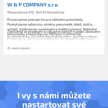
W & P COMPANY s.r.o.
Masarykova 412, 344 01 Domažlice
Provozujeme pneuservis pro nákladní automobily.
Poskytujeme odbornou výměnu pneumatik, disků, duší a
ventilů. Zajišťujeme vyvažování a huštění plynem. Nabízíme
Zabýváme se prodejem a výkupem ojetých vozidel i dovozem
pneumatiky značek Barum, Michelin, Continental,
na objednávku. Zprostředkováváme úvěry, leasing a nákup
Bridgestone, Kormoran a Matador. Prodáváme plechové i
na protiúčet. Zajišťujeme pojištění, přihlášení a převody
hliníkové disky a autobaterie.
vozidel. Prodáváme nové přívěsné vozíky. Provozujeme
www.wpauto.cz
autodopravu a odtahovou službu. Poskytujeme servis a
prodej náhradních dílů.
I vy s námi můžete
nastartovat své