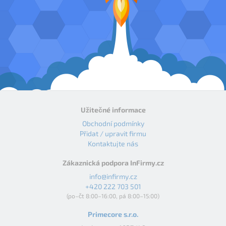
Užitečné informace
Obchodní podmínky
Přidat / upravit firmu
Kontaktujte nás
Zákaznická podpora InFirmy.cz
info@infirmy.cz
+420 222 703 501
(po–čt 8:00–16:00, pá 8:00–15:00)
Primecore s.r.o.