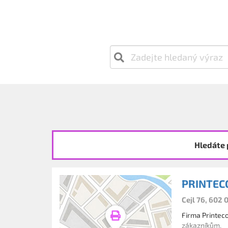
Hledáte 
PRINTECO 
Cejl 76, 602 
Firma Printeco
zákazníkům.