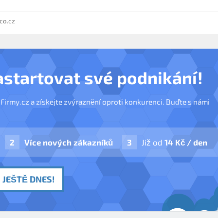
co.cz
astartovat své podnikání!
nFirmy.cz a získejte zvýraznění oproti konkurenci. Buďte s námi
Více nových zákazníků
Již od
14 Kč / den
 JEŠTĚ DNES!