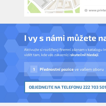
www.printe
I vy s námi můžete n
Aktivujte si rozšířený firemní záznam v katalogu I
vidět tam, kde vás zákazníci
skutečně hledají
.
Přednostní pozice
ve vašem oboru
OBJEDNEJTE NA TELEFONU 222 703 501