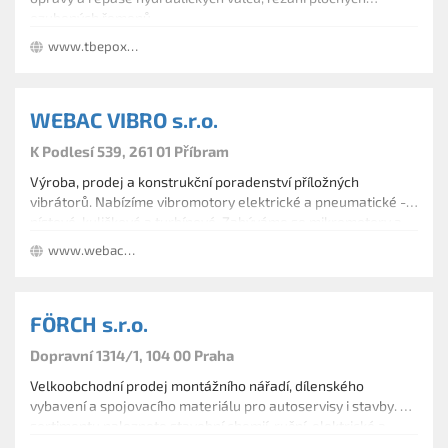
ozubených řemenů.
www.tbepox.cz
WEBAC VIBRO s.r.o.
K Podlesí 539, 261 01 Příbram
Výroba, prodej a konstrukční poradenství příložných
vibrátorů. Nabízíme vibromotory elektrické a pneumatické -
pístové, kuličkové a turbínové. Zabýváme se mikromotory a
veškerou vibrační technikou. Firma nabízí zákazníkům řešení
www.webac-vibro.com
specifických požadavků na vibrační techniku.
FÖRCH s.r.o.
Dopravní 1314/1, 104 00 Praha
Velkoobchodní prodej montážního nářadí, dílenského
vybavení a spojovacího materiálu pro autoservisy i stavby. V
sortimentu naleznete stavební chemií, ruční, elektrické a
pneumatické nářadí, sanitární, topenářskou a klimatizační