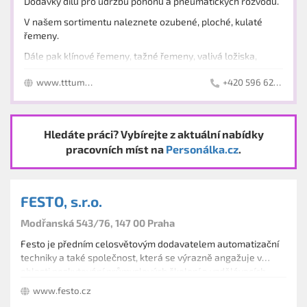
Dodávky dílů pro údržbu pohonů a pneumatických rozvodů.
V našem sortimentu naleznete ozubené, ploché, kulaté
řemeny.
Dále pak klínové řemeny, tažné řemeny, valivá ložiska,
těsnící prvky, o-kroužky, gufera, umělohmotná vedení a
www.tttuma.cz
+420 596 623 516
profily, transportní pásy, gumotextilní pásy, pneumatické
prvky, článkové dopravníky, řetězy atd.
Hledáte práci? Vybírejte z aktuální nabídky
pracovních míst na
Personálka.cz
.
FESTO, s.r.o.
Modřanská 543/76, 147 00 Praha
Festo je předním celosvětovým dodavatelem automatizační
techniky a také společnost, která se výrazně angažuje v
oblasti poskytování průmyslových školení a vzdělávacích
programů.
www.festo.cz