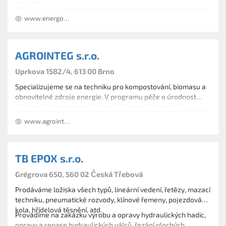
chladiče.
www.energoekonom.cz
AGROINTEG s.r.o.
Uprkova 1582/4, 613 00 Brno
Specializujeme se na techniku pro kompostování, biomasu a
obnovitelné zdroje energie. V programu péče o úrodnost
půdy nabízíme rozmetadla hnojiv, komunální techniku.
www.agrointeg.cz
TB EPOX s.r.o.
Grégrova 650, 560 02 Česká Třebová
Prodáváme ložiska všech typů, lineární vedení, řetězy, mazací
techniku, pneumatické rozvody, klínové řemeny, pojezdová
kola, hřídelová těsnění, atd.
Provádíme na zakázku výrobu a opravy hydraulických hadic,
opravy a repase hydraulických válců, řezání plochých