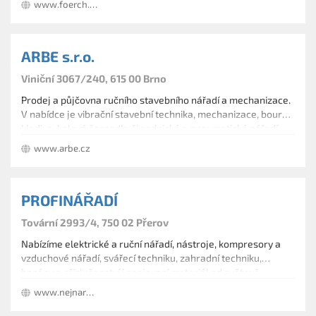
www.foerch.cz
techniku. Dodáváme regály, úložné systémy, měřící přístroje
a spínače.
ARBE s.r.o.
Viniční 3067/240, 615 00 Brno
Prodej a půjčovna ručního stavebního nářadí a mechanizace.
V nabídce je vibrační stavební technika, mechanizace, bourací
kladiva, kalová čerpadla či zednické a pneumatické nářadí.
Zabýváme se prodejem ochranných pracovních prostředků.
www.arbe.cz
PROFINÁŘADÍ
Tovární 2993/4, 750 02 Přerov
Nabízíme elektrické a ruční nářadí, nástroje, kompresory a
vzduchové nářadí, svářecí techniku, zahradní techniku,
bazény a příslušenství i spojovací materiál od světově
uznávaných značek.
www.nejnaradi.cz