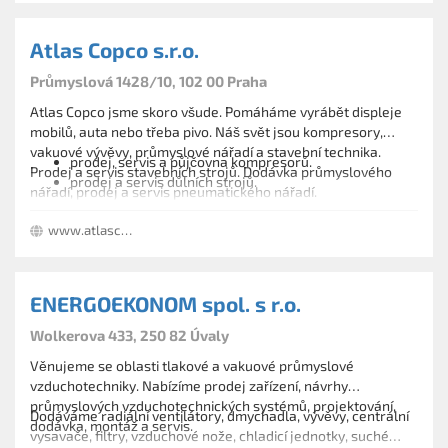
Atlas Copco s.r.o.
Průmyslová 1428/10, 102 00 Praha
Atlas Copco jsme skoro všude. Pomáháme vyrábět displeje
mobilů, auta nebo třeba pivo. Náš svět jsou kompresory,
vakuové vývěvy, průmyslové nářadí a stavební technika.
prodej, servis a půjčovna kompresorů.
Prodej a servis stavebních strojů. Dodávka průmyslového
prodej a servis důlních strojů.
nářadí, prodej a servis pneumatického nářadí.
www.atlascopco.cz
ENERGOEKONOM spol. s r.o.
Wolkerova 433, 250 82 Úvaly
Věnujeme se oblasti tlakové a vakuové průmyslové
vzduchotechniky. Nabízíme prodej zařízení, návrhy
průmyslových vzduchotechnických systémů, projektování,
Dodáváme radiální ventilátory, dmychadla, vývěvy, centrální
dodávka, montáž a servis.
vysavače, filtry, vzduchové nože, chladicí jednotky, suché