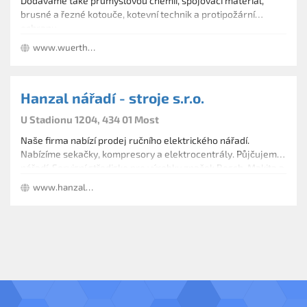
Dodáváme také průmyslovou chemii, spojovací materiál,
brusné a řezné kotouče, kotevní technik a protipožární
ochranu.
www.wuerth.cz
Hanzal nářadí - stroje s.r.o.
U Stadionu 1204, 434 01 Most
Naše firma nabízí prodej ručního elektrického nářadí.
Nabízíme sekačky, kompresory a elektrocentrály. Půjčujeme
nářadí. Servisní středisko pro výrobky značek Bosch, Makita a
Honda zahradní technika.
www.hanzal-naradi.cz