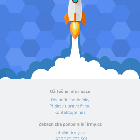
Užitečné informace
Obchodní podmínky
Přidat / upravit firmu
Kontaktujte nás
Zákaznická podpora InFirmy.cz
info@infirmy.cz
+420 222 703 501