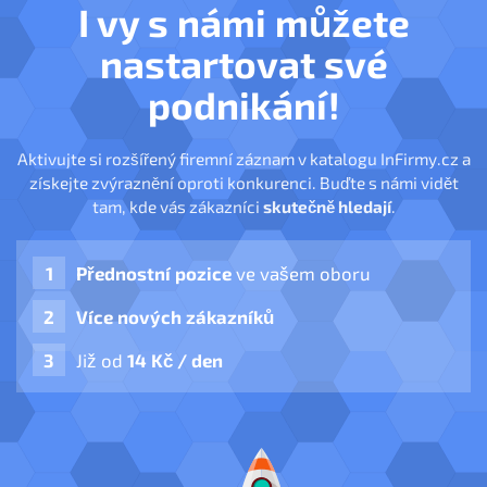
I vy s námi můžete
nastartovat své
podnikání!
Aktivujte si rozšířený firemní záznam v katalogu InFirmy.cz a
získejte zvýraznění oproti konkurenci. Buďte s námi vidět
tam, kde vás zákazníci
skutečně hledají
.
Přednostní pozice
ve vašem oboru
Více nových zákazníků
Již od
14 Kč / den