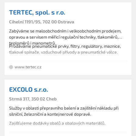
TERTEC, spol. s r.o.
Cihelní 1191/95, 702 00 Ostrava
Zabýváme se maloobchodním i velkoobchodním prodejem,
opravou a servisem měřicí regulační techniky, tlakoměrů,
teploměrů i manometrů.
Prodáváme pneumatické prvky, filtry, regulátory, maznice,
tlakové spínače, vzduchové přívody a pneumatické válce.
www.tertec.cz
EXCOLO s.r.o.
Strmá 317, 350 02 Cheb
Služby v oblasti přepravního balení a zajištění nákladu při
silniční, železniční a kontejnerové dopravě.
Zajišťujeme dodávky obalů a obalových materiálů.