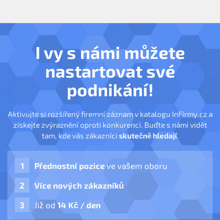
projekce potrubních inženýrských sítí a systémů
technického zařízení budov
výroba tepelné energie a rozvod tepelné energie
I vy s námi můžete
nastartovat své
podnikání!
Aktivujte si rozšířený firemní záznam v katalogu InFirmy.cz a
získejte zvýraznění oproti konkurenci. Buďte s námi vidět
tam, kde vás zákazníci
skutečně hledají
.
Přednostní pozice
ve vašem oboru
Více nových zákazníků
Již od
14 Kč / den