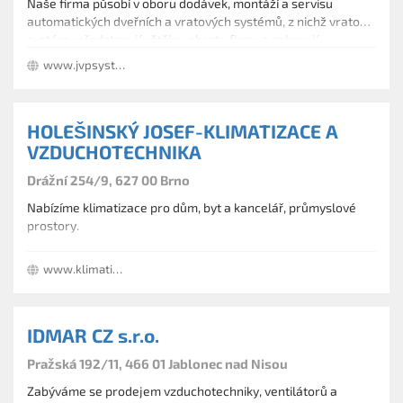
Naše firma působí v oboru dodávek, montáží a servisu
automatických dveřních a vratových systémů, z nichž vratové
systémy představují většinu obratu firmy a zahrnují
kompletní sortiment produktů: výklopné, sekční, sekční
www.jvpsystem.cz
stranově odsuvné, rolovací, křídlové, i rychloběžné, jak pro
soukromý sektor, tak i průmysl.
HOLEŠINSKÝ JOSEF-KLIMATIZACE A
VZDUCHOTECHNIKA
Drážní 254/9, 627 00 Brno
Nabízíme klimatizace pro dům, byt a kancelář, průmyslové
prostory.
www.klimatizace-vzduchotechnika-holesinsky.cz
IDMAR CZ s.r.o.
Pražská 192/11, 466 01 Jablonec nad Nisou
Zabýváme se prodejem vzduchotechniky, ventilátorů a