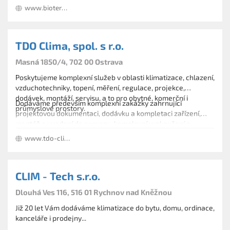
klimatizace do bytů, kanceláří i průmyslových objektů.
www.bioterm.cz
Zajistíme vše od návrhu až po realizaci včetně následného
servisu a údržby.
TDO Clima, spol. s r.o.
Masná 1850/4, 702 00 Ostrava
Poskytujeme komplexní služeb v oblasti klimatizace, chlazení,
vzduchotechniky, topení, měření, regulace, projekce,
dodávek, montáží, servisu, a to pro obytné, komerční i
Dodáváme především komplexní zakázky zahrnující
průmyslové prostory.
projektovou dokumentaci, dodávku a kompletaci zařízení,
montáž a uvedení do provozu, komplexní vyzkoušení a
zaregulování, předání díla zákazníkovi a dále provádění
www.tdo-clima.cz
záručního i pozáručního servisu.
CLIM - Tech s.r.o.
Dlouhá Ves 116, 516 01 Rychnov nad Kněžnou
Již 20 let Vám dodáváme klimatizace do bytu, domu, ordinace,
kanceláře i prodejny...