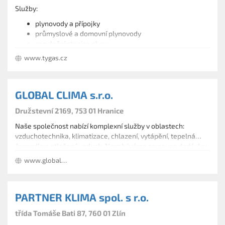
Služby:
plynovody a přípojky
průmyslové a domovní plynovody
regulační stanice plynu
bezpečnostní plynouzávěry
www.tygas.cz
regulátory tlaku plynu
kontrola, servis a opravy plynových kotlů
inženýrské sítě
GLOBAL CLIMA s.r.o.
vytápění (průmyslové haly a objekty, rodinné domy)
vzduchotechnika a chlazení
Družstevní 2169, 753 01 Hranice
projektové dokumentace
měření a regulace systémů
Naše společnost nabízí komplexní služby v oblastech:
vzduchotechnika, klimatizace, chlazení, vytápění, tepelná
čerpadla a stlačený vzduch. Nezabýváme se pouze dodávkou
zařízení a montážními pracemi, ale naše řešení zahrnuje řadu
www.globalclima.cz
služeb od projektování, přes instalace až po servis.
PARTNER KLIMA spol. s r.o.
třída Tomáše Bati 87, 760 01 Zlín