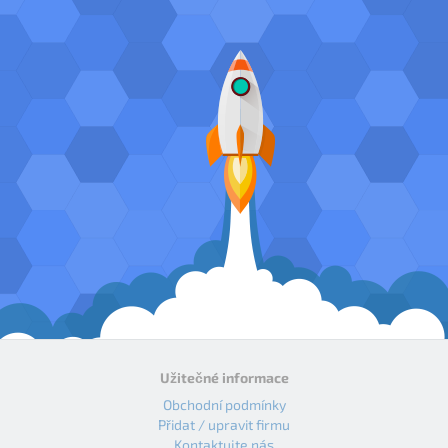
Užitečné informace
Obchodní podmínky
Přidat / upravit firmu
Kontaktujte nás