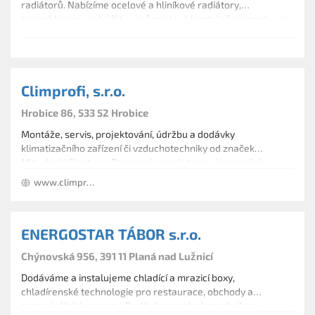
radiátorů. Nabízíme ocelové a hliníkové radiátory,
termohlavice, vodní filtry, průmyslové i instalační armatury a
domácí čistírny.
Climprofi, s.r.o.
Hrobice 86, 533 52 Hrobice
Montáže, servis, projektování, údržbu a dodávky
klimatizačního zařízení či vzduchotechniky od značek
Mitsubishi Electric a Panasonic pro bytovou i komerční
výstavbu.
www.climprofi.cz
ENERGOSTAR TÁBOR s.r.o.
Chýnovská 956, 391 11 Planá nad Lužnicí
Dodáváme a instalujeme chladící a mrazicí boxy,
chladírenské technologie pro restaurace, obchody a
potravinářské provozy. Dodáváme vzduchotechniku a