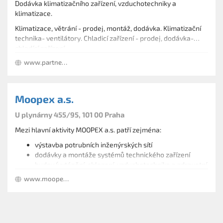
Dodávka klimatizačního zařízení, vzduchotechniky a
klimatizace.
Klimatizace, větrání - prodej, montáž, dodávka. Klimatizační
technika- ventilátory. Chladicí zařízení - prodej, dodávka-
chladící zařízení.
www.partnerklima.cz
Moopex a.s.
U plynárny 455/95, 101 00 Praha
Mezi hlavní aktivity MOOPEX a.s. patří zejména:
výstavba potrubních inženýrských sítí
dodávky a montáže systémů technického zařízení
budov (vytápění, chlazení, vzduchotechnika a zdravotní
instalace)
www.moopex.cz
stavební činnost
velkoobchod se zbožím pro topenáře a instalatéry
energetický development (EPC a EC) a provozování - -
energetiky budov a průmyslových areálů