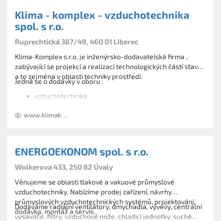
Klima - komplex - vzduchotechnika
spol. s r.o.
Ruprechtická 387/49, 460 01 Liberec
Klima-Komplex s.r.o. je inženýrsko-dodavatelská firma ,
zabývající se projekcí a realizací technologických částí staveb
a to zejména v oblasti techniky prostředí.
Jedná se o dodávky v oboru :
vzduchotechnika
vzduchotechnické, rekuperační a klimatizační jednotky
www.klimakomplex.cz
odsávání v průmyslových firmách
vzduchové clony a navazující profese -zejména
regulace a měření
protihlukové úpravy ve VZT
ENERGOEKONOM spol. s r.o.
Wolkerova 433, 250 82 Úvaly
Věnujeme se oblasti tlakové a vakuové průmyslové
vzduchotechniky. Nabízíme prodej zařízení, návrhy
průmyslových vzduchotechnických systémů, projektování,
Dodáváme radiální ventilátory, dmychadla, vývěvy, centrální
dodávka, montáž a servis.
vysavače, filtry, vzduchové nože, chladicí jednotky, suché