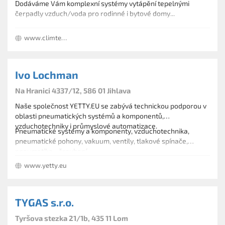
Dodáváme Vám komplexní systémy vytápění tepelnými
čerpadly vzduch/voda pro rodinné i bytové domy...
Vyrábíme a dodáváme vzduchotechniku na míru Vašim
www.climtech.cz
požadavkům od větrání pasivních domů přes průmyslové i
sportovní haly až po laboratoře a operační sály ...
Ivo Lochman
Na Hranici 4337/12, 586 01 Jihlava
Naše společnost YETTY.EU se zabývá technickou podporou v
oblasti pneumatických systémů a komponentů,
vzduchotechniky i průmyslové automatizace.
Pneumatické systémy a komponenty, vzduchotechnika,
pneumatické pohony, vakuum, ventily, tlakové spínače,
pneumatika - šroubení.
Expresní výroba válců.
www.yetty.eu
Vyrábíme na zakázku dopravníky například o funkci počítání
kusů, skenování výrobků, jejich třídění.
TYGAS s.r.o.
Tyršova stezka 21/1b, 435 11 Lom