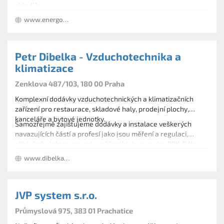
chladiče.
www.energoekonom.cz
Petr Dibelka - Vzduchotechnika a
klimatizace
Zenklova 487/103, 180 00 Praha
Komplexní dodávky vzduchotechnických a klimatizačních
zařízení pro restaurace, skladové haly, prodejní plochy,
kanceláře a bytové jednotky.
Samozřejmě zajišťujeme dodávky a instalace veškerých
navazujících částí a profesí jako jsou měření a regulaci,
příslušné elektro rozvody, měření hluku a revize PPK. Dále
našim zákazníkům nabízíme kompletní servisní služby jak
www.dibelka.cz
záruční tak i pozáruční servis, pravidelné servisní prohlídky a
pravidelnou údržbu vzduchotechnických a klimatizačních
zařízení.
JVP system s.r.o.
Průmyslová 975, 383 01 Prachatice