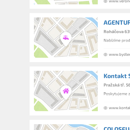
www.verone
AGENTURA
Roháčova 639
Nabízíme prod
www.bydlen
Kontakt S
Pražská tř. 
Poskytujeme z
www.kontak
COLOSEUM