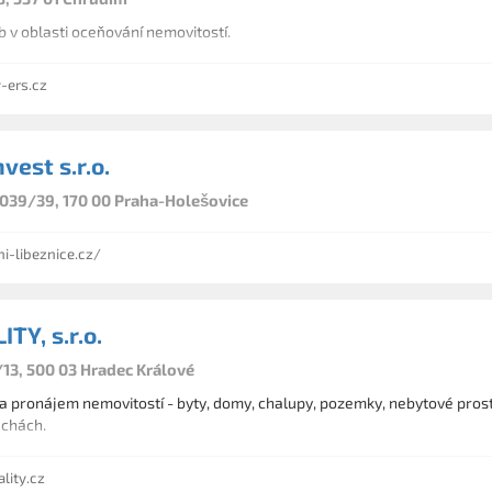
 v oblasti oceňování nemovitostí.
-ers.cz
est s.r.o.
39/39, 170 00 Praha-Holešovice
-libeznice.cz/
TY, s.r.o.
/13, 500 03 Hradec Králové
a pronájem nemovitostí - byty, domy, chalupy, pozemky, nebytové prost
chách.
lity.cz