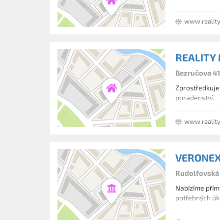
www.reality
REALITY
Bezručova 41
Zprostředkujem
poradenství.
www.realit
VERONEX 
Rudolfovská 
Nabízíme přím
potřebných úk