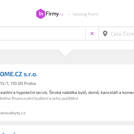
—
katalog firem
OME.CZ s.r.o.
15/1, 110 00 Praha
realitní a hypoteční servis. Široká nabídka bytů, domů, kanceláří a kome
dného financování bydlení a jeho pojištění.
enovebyty.cz