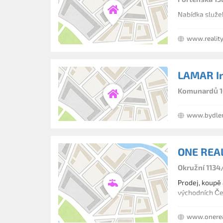
Nabídka služeb
www.reality
LAMAR Inv
Komunardů 10
www.bydleni
ONE REALI
Okružní 1134
Prodej, koupě 
východních Če
www.onerea