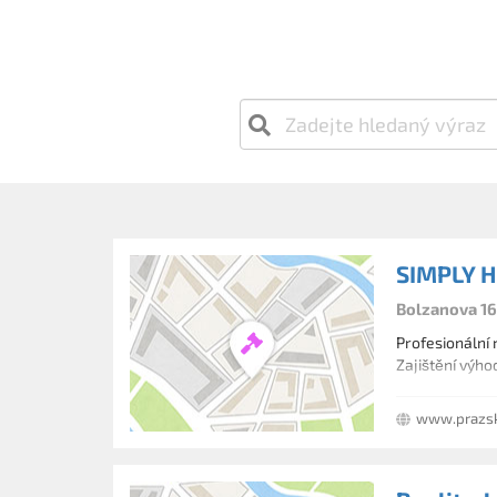
SIMPLY H
Bolzanova 16
Profesionální 
Zajištění výho
www.prazsk