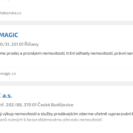
taborska.cz
 MAGIC
0/31, 251 01 Říčany
e prodej a pronájem nemovitostí, tržní odhady nemovitostí, právní ser
ymagic.cz
a.s.
tř. 202/88, 370 01 České Budějovice
ý výkup nemovitostí a služby prodávajícím zdarma včetně vypracování 
onů nutných k bezproblémovému převodu nemovitostí.