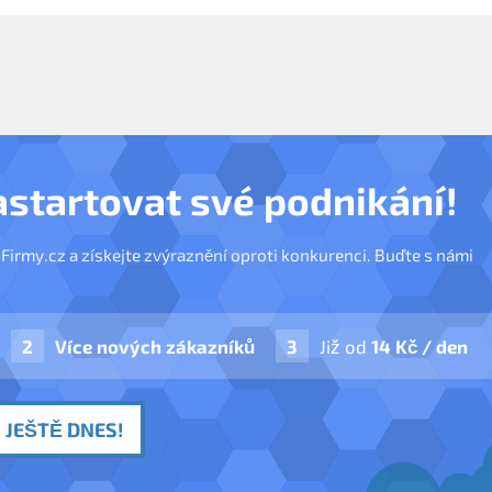
astartovat své podnikání!
nFirmy.cz a získejte zvýraznění oproti konkurenci. Buďte s námi
Více nových zákazníků
Již od
14 Kč / den
 JEŠTĚ DNES!