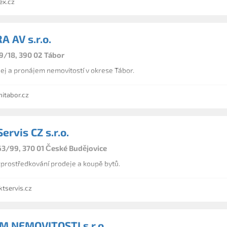
x.cz
 AV s.r.o.
/18, 390 02 Tábor
ej a pronájem nemovitostí v okrese Tábor.
itabor.cz
ervis CZ s.r.o.
563/99, 370 01 České Budějovice
prostředkování prodeje a koupě bytů.
tservis.cz
 NEMOVITOSTI s.r.o.