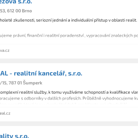
ežová s.r.o.
53, 612 00 Brno
oleté zkušenosti, seriozní jednání a individuální přístup v oblasti rea
ujeme právní, finanční i realitní poradenství , vypracování znaleckých po
va.cz
L - realitní kancelář, s.r.o.
/15, 787 01 Šumperk
mplexní realitní služby, k tomu využíváme schopností a kvalifikace vla
upracujeme s odborníky v dalších profesích. Průběžně vyhodnocujeme kv
íme poradit, které jsou v konkrétní době pro klienta nejvýhodnější.
eal.cz
lity s.r.o.