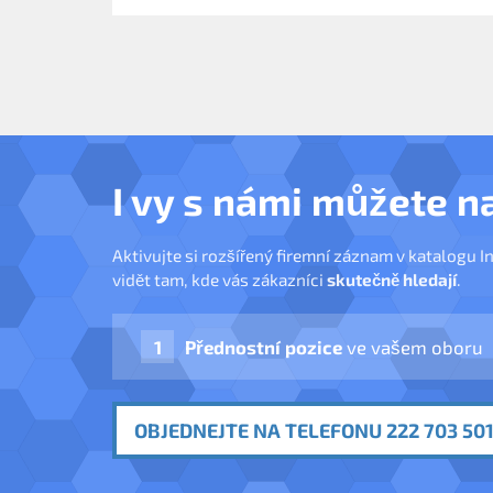
I vy s námi můžete n
Aktivujte si rozšířený firemní záznam v katalogu I
vidět tam, kde vás zákazníci
skutečně hledají
.
Přednostní pozice
ve vašem oboru
OBJEDNEJTE NA TELEFONU 222 703 501