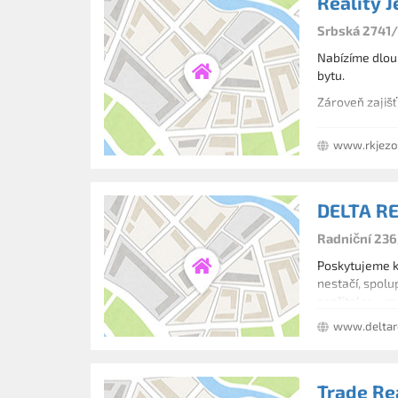
Reality J
Srbská 2741/
Nabízíme dlouh
bytu.
Zároveň zajišť
www.rkjezo
DELTA REA
Radniční 236
Poskytujeme ko
nestačí, spol
spořitelen, um
www.deltar
Trade Rea