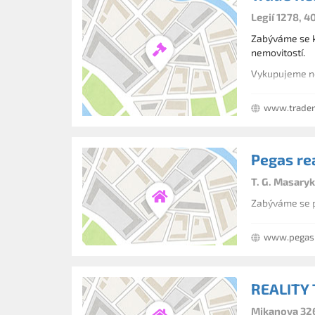
Legií 1278, 4
Zabýváme se ko
nemovitostí.
Vykupujeme ne
www.tradere
Pegas rea
T. G. Masaryk
Zabýváme se p
www.pegasr
REALITY
Mikanova 326