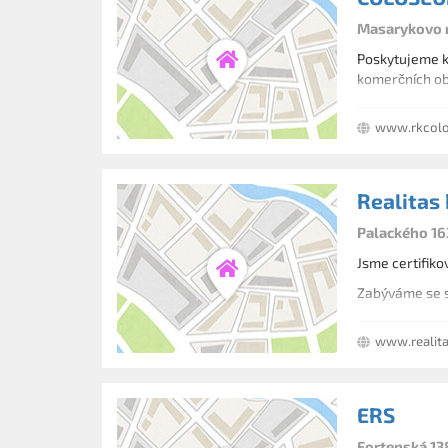
Masarykovo n
Poskytujeme k
komerčních ob
www.rkcol
Realitas 
Palackého 16
Jsme certifiko
Zabýváme se slu
www.realita
ERS
Fortenská 13