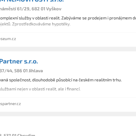
áměstí 61/29, 682 01 Vyškov
omplexní služby v oblasti realit. Zabýváme se prodejem i pronájmem do
jektů. Zprostředkováváme hypotéky.
oseum.cz
Partner s.r.o.
37/44, 586 01 Jihlava
vaná společnost, dlouhodobě působící na českém realitním trhu.
žbami nejen v oblasti realit, ale i financí.
spartner.cz
8, 537 01 Chrudim