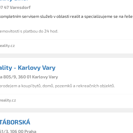
07 47 Varnsdorf
mpletním servisem služeb v oblasti realit a specializujeme se na řešen
movitosti s platbou do 24 hod.
ality.cz
lity - Karlovy Vary
a 805/9, 360 01 Karlovy Vary
rodejem a koupí bytů, domů, pozemků a rekreačních objektů.
eality.cz
 TÁBORSKÁ
1/3, 106 00 Praha