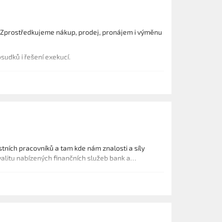
lit. Zprostředkujeme nákup, prodej, pronájem i výměnu
sudků i řešení exekucí.
stních pracovníků a tam kde nám znalosti a síly
alitu nabízených finančních služeb bank a