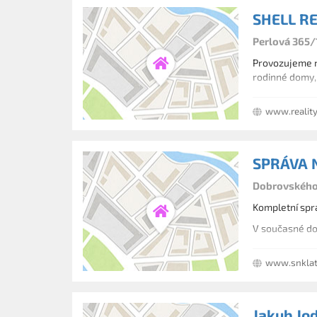
SHELL RE
Perlová 365/1
Provozujeme re
rodinné domy, 
www.reality
SPRÁVA N
Dobrovského 
Kompletní spr
V současné do
www.snklat
Jakub Jod