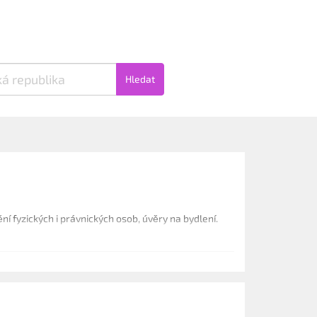
Hledat
ní fyzických i právnických osob, úvěry na bydlení.