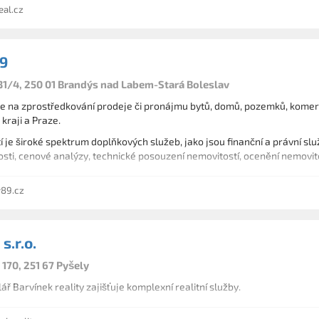
exekucí a oddlužení a zastupování na úřadech
al.cz
89
31/4, 250 01 Brandýs nad Labem-Stará Boleslav
 na zprostředkování prodeje či pronájmu bytů, domů, pozemků, komerč
kraji a Praze.
je široké spektrum doplňkových služeb, jako jsou finanční a právní slu
sti, cenové analýzy, technické posouzení nemovitostí, ocenění nemovit
áme poradenstvím a zprostředkováním prodeje zemědělské půdy, lesů,
y89.cz
o vlastníky, a zároveň vyhledáváme vhodné nemovitosti ke koupi pro ze
s.r.o.
 170, 251 67 Pyšely
ář Barvínek reality zajišťuje komplexní realitní služby.