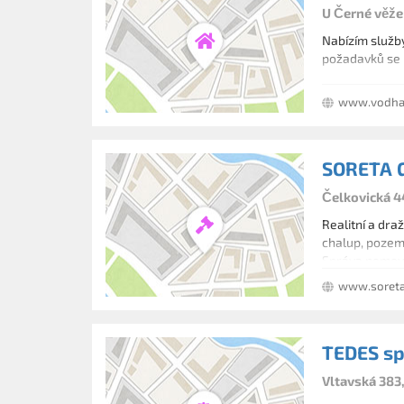
U Černé věže
Nabízím služby
požadavků se 
www.vodhani
SORETA G
Čelkovická 4
Realitní a dra
chalup, pozemk
Správa nemovi
www.soreta
TEDES spo
Vltavská 383