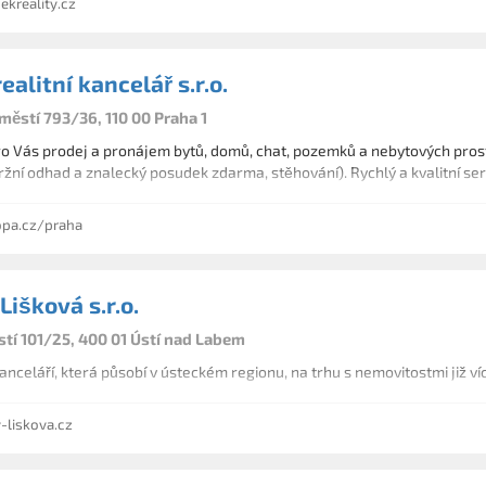
kreality.cz
alitní kancelář s.r.o.
městí 793/36, 110 00 Praha 1
o Vás prodej a pronájem bytů, domů, chat, pozemků a nebytových prost
tržní odhad a znalecký posudek zdarma, stěhování). Rychlý a kvalitní se
pa.cz/praha
 Lišková s.r.o.
tí 101/25, 400 01 Ústí nad Labem
kanceláří, která působí v ústeckém regionu, na trhu s nemovitostmi již víc
-liskova.cz