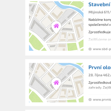
Stavební
Mlýnská 611/
Nabízíme komp
společenství v
Zprostředkujem
Zajišťujeme p
www.sbd-p
První olo
28. října 46
Zprostředkován
zahrady. Zajiš
www.prvnio