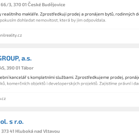
 66/3, 370 01 České Budějovice
 realitního makléře. Zprostředkuji prodej a pronájem bytů, rodinných
pokusím dohledat nemovitost, která by jim odpovídala.
lreality.cz
ROUP, a.s.
45, 390 01 Tábor
žební kancelář s kompletními službami. Zprostředkujeme prodej, pronáj
ů, komerčních objektů i developerských projektů. Zajistíme právní i da
tostí.
.cz
l. s r.o.
, 373 41 Hluboká nad Vltavou