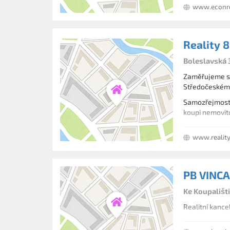
řešení 
www.econre
Reality 
Boleslavská 
Zaměřujeme se
Středočeském 
Samozřejmostí 
koupi nemovito
Také se zabýv
www.realit
nemovitostí pr
PB VINCA 
Ke Koupališti
Realitní kancel