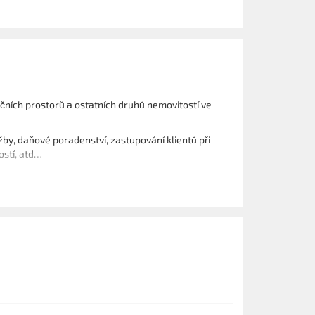
ních prostorů a ostatních druhů nemovitostí ve
žby, daňové poradenství, zastupování klientů při
ostí, atd…
 vodních ploch a ostatních zemědělských
mědělce či investory.