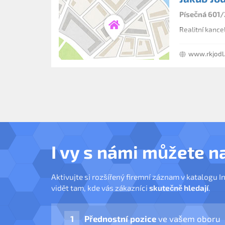
Písečná 601/
Realitní kance
www.rkjodl
I vy s námi můžete n
Aktivujte si rozšířený firemní záznam v katalogu I
vidět tam, kde vás zákazníci
skutečně hledají
.
Přednostní pozice
ve vašem oboru