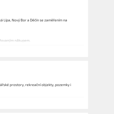
ká Lípa, Nový Bor a Děčín se zaměřením na
uvažovaným nákupem.
řské prostory, rekreační objekty, pozemky i