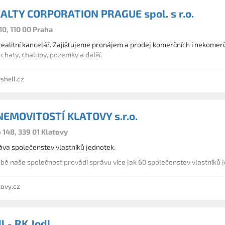
ALTY CORPORATION PRAGUE spol. s r.o.
0, 110 00 Praha
alitní kancelář. Zajišťujeme pronájem a prodej komerčních i nekomerčn
chaty, chalupy, pozemky a další.
shell.cz
EMOVITOSTÍ KLATOVY s.r.o.
148, 339 01 Klatovy
áva společenstev vlastníků jednotek.
bě naše společnost provádí správu více jak 60 společenstev vlastníků 
ovy.cz
l - RK Jodl