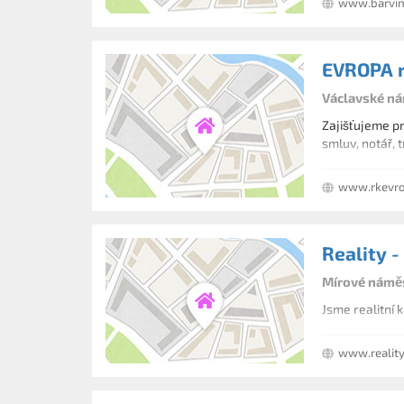
www.barvine
EVROPA re
Václavské ná
Zajišťujeme pr
smluv, notář, 
www.rkevro
Reality -
Mírové náměs
Jsme realitní 
www.reality