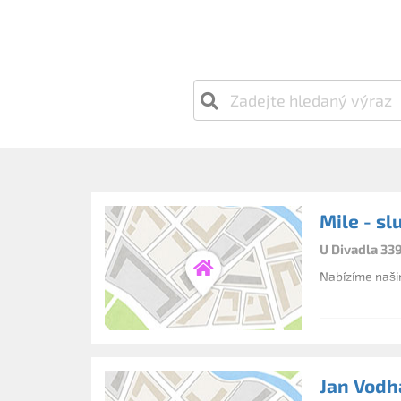
Mile - sl
U Divadla 339
Nabízíme našim
Jan Vodh