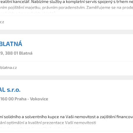
alitní kancelář. Nabízíme služby a kompletní servis spojený s trhem ne
ním pojištění majetku, právním poradenstvím. Zaměřujeme se na prode
reačních a komerčních objektů.
cz
 BLATNÁ
9, 388 01 Blatná
blatna.cz
 s.r.o.
 160 00 Praha - Vokovice
í solidního a solventního kupce na Vaši nemovitost a zajištění financov
ní optimální a kvalitní prezentace Vaší nemovitosti
celkové poradenství v realitně-právní oblasti