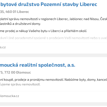
 bytové družstvo Pozemní stavby Liberec
35, 460 01 Liberec
letní správu nemovitostí v regionech Liberec, Jablonec nad Nisou, Čes
lastníků a družstevní domy.
e prodej a nákup Vašeho bytu v Liberci a přilehlém okolí.
rávní i jiné poradenství spojené s prodejem Vaší nemovitosti nebo s 
s.cz
moucká realitní společnost, a.s.
2/5, 772 00 Olomouc
í koupě, prodeje a pronájmu nemovitostí. Nabízíme byty, domy, kancelá
ťujeme správu nemovitostí.
lomoucka.cz