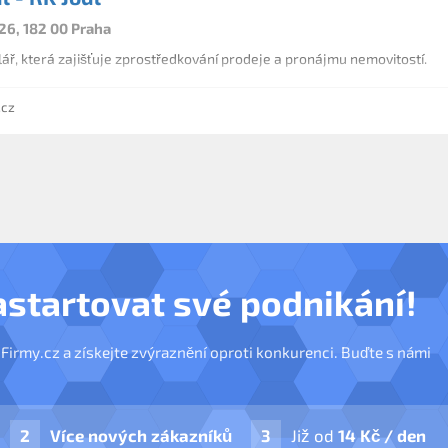
26, 182 00 Praha
lář, která zajišťuje zprostředkování prodeje a pronájmu nemovitostí.
.cz
astartovat své podnikání!
nFirmy.cz a získejte zvýraznění oproti konkurenci. Buďte s námi
Více nových zákazníků
Již od
14 Kč / den