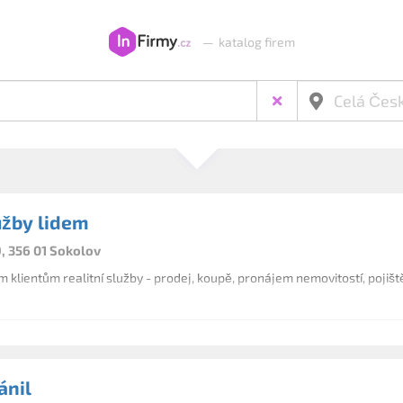
—
katalog firem
užby lidem
, 356 01 Sokolov
 klientům realitní služby - prodej, koupě, pronájem nemovitostí, pojiště
ánil