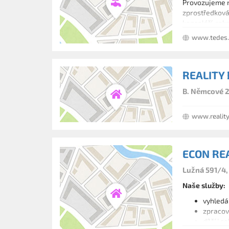
Provozujeme re
zprostředková
kanceláří, rek
www.tedes.
REALITY
B. Němcové 2
www.reality
ECON REAL
Lužná 591/4,
Naše služby:
vyhledán
zpracová
dílčí i 