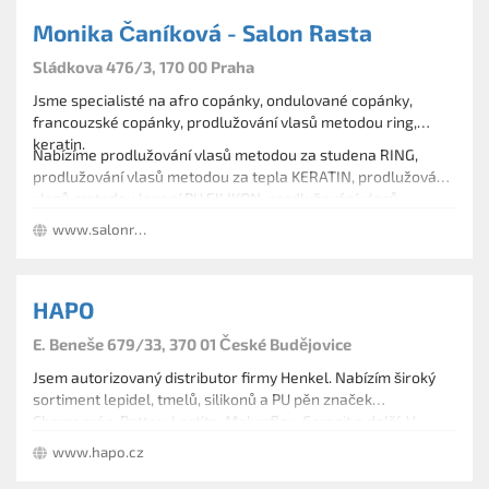
Monika Čaníková - Salon Rasta
Sládkova 476/3, 170 00 Praha
Jsme specialisté na afro copánky, ondulované copánky,
francouzské copánky, prodlužování vlasů metodou ring,
keratin.
Nabízíme prodlužování vlasů metodou za studena RING,
prodlužování vlasů metodou za tepla KERATIN, prodlužování
vlasů metodou lepení PU SILIKON, prodlužování vlasů
metodou NAŠÍVÁNÍM, metodou NAPLÉTÁNÍM RASTA
www.salonrasta.cz
COPÁNKŮ. Používáme hlavně vlasy evropské,ale i na přání
klientek indické i asijské, ale také syntetiku.
HAPO
E. Beneše 679/33, 370 01 České Budějovice
Jsem autorizovaný distributor firmy Henkel. Nabízím široký
sortiment lepidel, tmelů, silikonů a PU pěn značek
Chemoprén, Pattex, Loctite, Makroflex, Ceresit a další. V
našem portfoliu naleznete například lepidlo na zateplování,
www.hapo.cz
těsnící vlákno a mnoho dalšího.