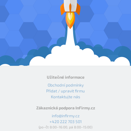
Užitečné informace
Obchodní podmínky
Přidat / upravit firmu
Kontaktujte nás
Zákaznická podpora InFirmy.cz
info@infirmy.cz
+420 222 703 501
(po–čt 8:00–16:00, pá 8:00–15:00)