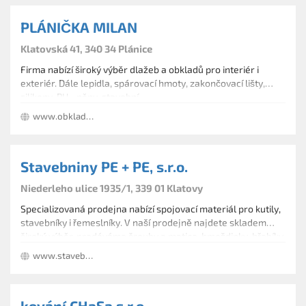
PLÁNIČKA MILAN
Klatovská 41, 340 34 Plánice
Firma nabízí široký výběr dlažeb a obkladů pro interiér i
exteriér. Dále lepidla, spárovací hmoty, zakončovací lišty,
silikony, PU - pěny, stavební
nářadí,vany,umyvadla,koupelnový nábytek a jiné doplňky.
www.obklady-planicka.cz
Provádíme též obkladačské a zednické práce.
Stavebniny PE + PE, s.r.o.
Niederleho ulice 1935/1, 339 01 Klatovy
Specializovaná prodejna nabízí spojovací materiál pro kutily,
stavebníky i řemeslníky. V naší prodejně najdete skladem
široký výběr, prodáváme šrouby a matice, hmoždinky, hřebíky
a nýty, řetězy, kování, závitové tyče. Dále lepidla, tmely a
www.stavebniny-pepe.cz
silikony, tekuté kotvy, PU pěny. Prodáváme také pletivo.
kování CHaSa s.r.o.