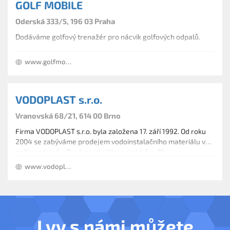
GOLF MOBILE
Poskytování slev při větším odběru zboží
Pro stálé zákazníky výhodné podmínky.
Oderská 333/5, 196 03 Praha
Dodáváme golfový trenažér pro nácvik golfových odpalů.
www.golfmobile.cz
VODOPLAST s.r.o.
Vranovská 68/21, 614 00 Brno
Firma VODOPLAST s.r.o. byla založena 17. září 1992. Od roku
2004 se zabýváme prodejem vodoinstalačního materiálu v
naší prodejně v Brně na ulici Vranovská č.p. 21.
www.vodoplast.cz
I vy s námi můžete