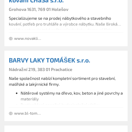
Grohova 1631, 769 01 Holešov
Specializujeme se na prodej nábytkového a stavebního
kování, potřeb pro truhláře a výrobce nábytku. Naše široká
nabídka zahrnuje také poštovní schránky, domovní čísla,
kancelářské pokladny, lepidla, tmely, silikony, PU pěny,
www.novaklika.cz
spojovací materiál, dřevěné kolíky a lamelky, úchytky a
věšáky, nerezové i granitové kuchyňské dřezy, vodovodní
baterie, zahradní a kuchyňské nářadí FISKARS.
BARVY LAKY TOMÁŠEK s.r.o.
Nádražní 219, 383 01 Prachatice
Naše společnost nabízí kompletní sortiment pro stavební,
malířské a lakýrnické firmy.
Nátěrové systémy na dřevo, kov, beton a jiné povrchy a
materiály
Protipožární, sanační, hydroizolační nátěry
Malířské válečky, štětce, lepící pásky Tmely, silikony,
www.bl-tomasek.cz
lepidla, PU pěny
Stavební chemie
Technický servis a odborná poradenská služba