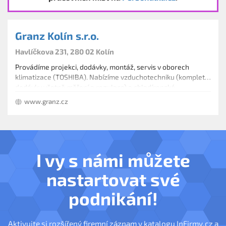
Granz Kolín s.r.o.
Havlíčkova 231, 280 02 Kolín
Provádíme projekci, dodávky, montáž, servis v oborech
klimatizace (TOSHIBA). Nabízíme vzduchotechniku (kompletní
dodávky včetně měření a regulace) a chladírenské
technologie (chladicí a mrazicí boxy VIESSMANN, regály do
www.granz.cz
boxů, chladicí technologie JDK).
I vy s námi můžete
nastartovat své
podnikání!
Aktivujte si rozšířený firemní záznam v katalogu InFirmy.cz a