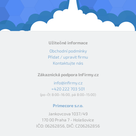
Užitečné informace
Obchodní podmínky
Přidat / upravit firmu
Kontaktujte nás
Zákaznická podpora InFirmy.cz
info@infirmy.cz
+420 222 703 501
(po–čt 8:00–16:00, pá 8:00–15:00)
Primecore s.r.o.
Jankovcova 1037/49
170 00 Praha 7 - Holešovice
IČO: 06262856, DIČ: CZ06262856