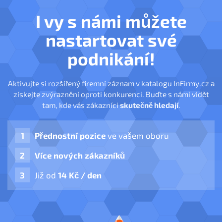
I vy s námi můžete
nastartovat své
podnikání!
Aktivujte si rozšířený firemní záznam v katalogu InFirmy.cz a
získejte zvýraznění oproti konkurenci. Buďte s námi vidět
tam, kde vás zákazníci
skutečně hledají
.
Přednostní pozice
ve vašem oboru
Více nových zákazníků
Již od
14 Kč / den