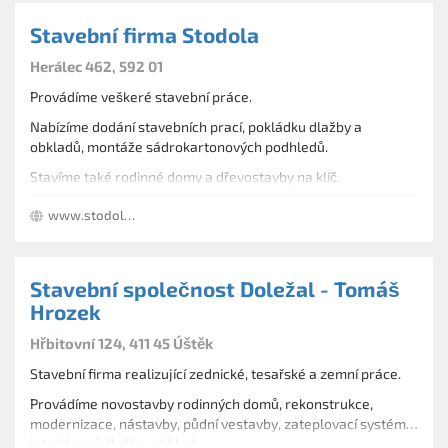
na skalky.
Stavební firma Stodola
Provozujeme štěrkovnu.
Herálec 462, 592 01
Provádíme veškeré stavební práce.
Nabízíme dodání stavebních prací, pokládku dlažby a
obkladů, montáže sádrokartonových podhledů.
Stavíme také rodinné domy a dřevostavby na klíč.
Řešíme dotace v rámci programu Zelená úsporám.
www.stodolavysocina.cz
Stavební společnost Doležal - Tomáš
Hrozek
Hřbitovní 124, 411 45 Úštěk
Stavební firma realizující zednické, tesařské a zemní práce.
Provádíme novostavby rodinných domů, rekonstrukce,
modernizace, nástavby, půdní vestavby, zateplovací systémy,
interiérová dlažba, obklady.