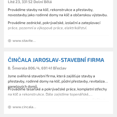
prodej uhlí, písku, prosévané zeminy, okrasných
Lité 23, 331 52 Dolní Bělá
kamenů, lomového kameniva
Provádíme stavby na klíč, rekonstrukce a přestavby,
novostavby jako rodinné domy na klíč a občanskou výstavbu.
Provádíme zednické, pokrývačské, izolační a zateplovací
práce, pozemní a výkopové práce, elektrikářství.
www.stavitelstvi-konecny.cz
ČINČALA JAROSLAV-STAVEBNÍ FIRMA
B. Šmerala 806/4, 691 41 Břeclav
Jsme ověřená stavební firma, která zajišťuje stavby a
přestavby, rodinné domy na klíč, půdní přestavby, revitalizace
panelových domů.
Provádíme tesařské a pokrývačské práce, kompletní střechy
na klíč a rekonstrukce. Dále zajistíme topenářské,
vodoinstalační a elektroinstalační práce, pokládku dlažby a
Zemní práce a výstavba a rekonstrukce cesty, chodníků a
obkladů.
www.cincala.cz
parkovací míst.
Dále nabízíme těžbu, prodej štěrku, písku, okrasného kamene