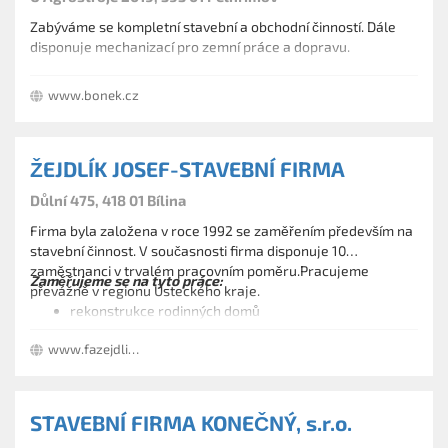
Zabýváme se kompletní stavební a obchodní činností. Dále
disponuje mechanizací pro zemní práce a dopravu.
www.bonek.cz
ŽEJDLÍK JOSEF-STAVEBNÍ FIRMA
Důlní 475, 418 01 Bílina
Firma byla založena v roce 1992 se zaměřením především na
stavební činnost. V současnosti firma disponuje 10
zaměstnanci v trvalém pracovním poměru.Pracujeme
Zaměřujeme se na tyto práce:
převážně v regionu Ústeckého kraje.
rekonstrukce rodinných domů
přestavby koupelen
www.fazejdlik.cz
zateplení RD
vybudování chodníků a parkovišť
zateplení panelových domů
plovoucí podlahy
STAVEBNÍ FIRMA KONEČNÝ, s.r.o.
truhlářské práce