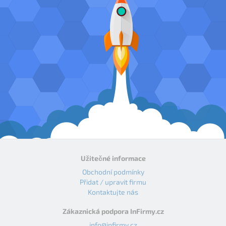
Užitečné informace
Obchodní podmínky
Přidat / upravit firmu
Kontaktujte nás
Zákaznická podpora InFirmy.cz
info@infirmy.cz