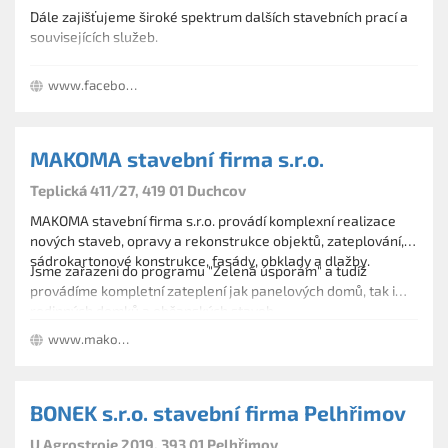
Dále zajišťujeme široké spektrum dalších stavebních prací a
souvisejících služeb.
www.facebook.com/dumitpluspage/
MAKOMA stavební firma s.r.o.
Teplická 411/27, 419 01 Duchcov
MAKOMA stavební firma s.r.o. provádí komplexní realizace
nových staveb, opravy a rekonstrukce objektů, zateplování,
sádrokartonové konstrukce, fasády, obklady a dlažby.
Jsme zařazeni do programu "Zelená úsporám" a tudíž
provádíme kompletní zateplení jak panelových domů, tak i
rodinných domků a občanských staveb.
www.makoma.cz
BONEK s.r.o. stavební firma Pelhřimov
U Agrostroje 2019, 393 01 Pelhřimov