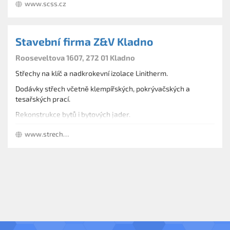
www.scss.cz
Stavební firma Z&V Kladno
Rooseveltova 1607, 272 01 Kladno
Střechy na klíč a nadkrokevní izolace Linitherm.
Dodávky střech včetně klempířských, pokrývačských a
tesařských prací.
Rekonstrukce bytů i bytových jader.
Stavby a novostavby rodinných domů od návrhu po realizace.
www.strechyzv.net
Následné úklidové práce.