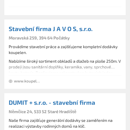
fasád rodinných a panelových domů a vnitřních prostor jako
jsou např. interiéry a podkroví.
Stavební firma J A V O S, s.r.o.
Moravská 259, 394 64 Počátky
Provádíme stavební práce a zajišťujeme kompletní dodávky
koupelen.
Nabízíme široký sortiment obkladů a dlažeb na ploše 250m. V
prodeji jsou sanitární doplňky, keramika, vany, sprchové
kouty, baterie. Realizujeme rekonstrukce bytových jader.
www.koupelnyjavos.cz/
DUMIT + s.r.o. - stavební firma
Němčice 24, 533 52 Staré Hradiště
Naše firma zajišťuje generální dodávky se zaměřením na
realizaci výstavby rodinných domů na klíč.