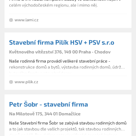
celém východočeském regionu, ale i mimo něj.
www.lami.cz
Stavební firma Pilík HSV + PSV s.r.o
Květnového vítězství 376, 149 00 Praha - Chodov
Naše rodinná firma provádí veškeré stavební práce -
rekonstrukce domů a bytů, výstavba rodinných domů, údržbu
bytového fondu a stavební dozor.
www.pilik.cz
Petr Šobr - stavební firma
Na Milotově 175, 344 01 Domažlice
Naše Stavební firma Šobr se zabývá stavbou rodinných domů
a to jak stavbou dle vašich projektů, tak stavbou rodinných
domů na klíč. Provádíme zateplení fasád, tepelné izolace