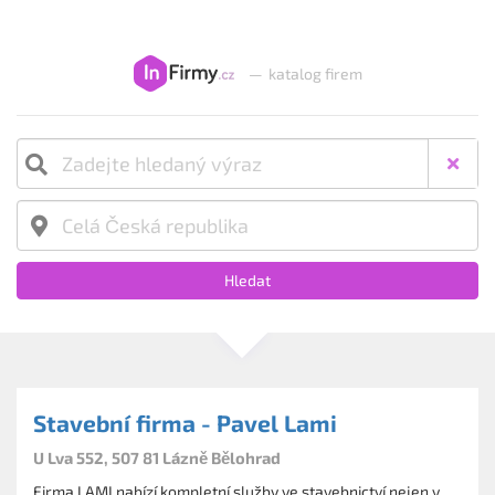
—
katalog firem
Hledat
Stavební firma - Pavel Lami
U Lva 552, 507 81 Lázně Bělohrad
Firma LAMI nabízí kompletní služby ve stavebnictví nejen v