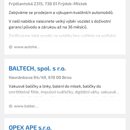
Frýdlantská 2315, 738 01 Frýdek-Místek
Zabýváme se prodejem a výkupem kvalitních automobilů.
V naší nabídce naleznete velký výběr vozidel s doživotní
garancí původu a zárukou až na 36 měsíců.
Zajišťujeme také prodej na splátky bez ručitele na počkání,
servisní a karosářské práce i likvidace pojistných .
www.autoherc.cz
Kromě prodeje nabízíme záruční i pozáruční servis na vozy
všech značek.
BALTECH, spol. s r.o.
Havránkova 94/49, 619 00 Brno
Vakuové baličky a linky, balení do misek, baličky do
smrštitelné fólie, impulsní svářečky, digitální váhy, vakuové
sáčky (PA/PE, PETmet/PE), smrštitelné sáčky, folie (PA/PE,
APET/PE, PET/PP), misky, etikety. Plus servis a náhradní díly.
www.baltech.cz
Máme i bazar včetně výkupu. Působíme po celé republice.
OPEX APE s.r.o.