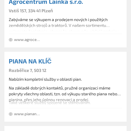
Agrocentrum Lainka s.r.o.
Vstiš 157, 334 41 Plzeň
Zabýváme se výkupem a prodejem nových i použitých
zemědělských strojů a traktorů. V našem sortimentu
naleznete žací stroje, obraceče, shrnovače, obilní kombajny,
rozmetadla, práškovače či krmné vozy. Nabízíme také
www.agrocentrum.cz
manipulační vozy. Provádíme servisy a opravy zemědělské,
stavební i lesnické techniky.
PIANA NA KLÍČ
Rozběřice 7, 503 12
Nabízím kompletní služby v oblasti pian.
Na základě dobrých kontaktů, pružné organizaci máme
pokryty všechny oblasti, tzn. od výkupu starého piana nebo
pianina, přes jeho úplnou renovaci a prodej.
Také veškeré služby spojené se stěhováním.
PROVOZNÍ DOBA:
www.piananaklic.cz
dle telefonické dohody