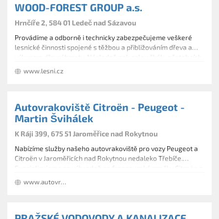
WOOD-FOREST GROUP a.s.
Hrnčíře 2, 584 01 Ledeč nad Sázavou
Provádíme a odborně i technicky zabezpečujeme veškeré
lesnické činnosti spojené s těžbou a přibližováním dřeva a
výkupem dřevní hmoty. Následně pak celou škálu pěstebních
prací spojených s přípravou ploch, zalesněním včetně
www.lesni.cz
dodávky sazenic, ochranou kultur a výchovou porostů.
Autovrakoviště Citroën - Peugeot -
Martin Švihálek
K Ráji 399, 675 51 Jaroměřice nad Rokytnou
Nabízíme služby našeho autovrakoviště pro vozy Peugeot a
Citroën v Jaroměřicích nad Rokytnou nedaleko Třebíče.
Specializujeme se výhradně na francouzské značky Citroën a
Peugeot a proto zvládneme i nadstandardní požadavky
www.autovrakoviste-citroen-peugeot.cz
spojené s těmito vozidly. Majitelům nepojízdných vozidel
nabízíme možnost výkupu jejich vozidel za nejlepší cenu.
PRAŽSKÉ VODOVODY A KANALIZACE,