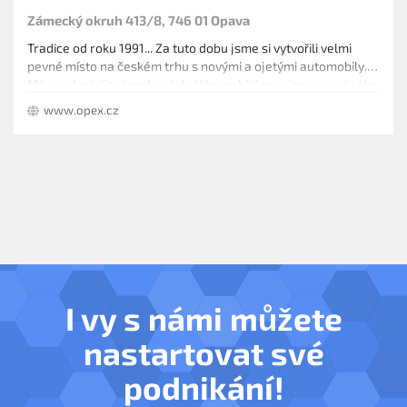
Zámecký okruh 413/8, 746 01 Opava
Tradice od roku 1991... Za tuto dobu jsme si vytvořili velmi
pevné místo na českém trhu s novými a ojetými automobily.
Máme vlastní autosalon, kde Vám nabízíme mimo samotného
prodeje také další služby jako financování vozidel, pojištění
www.opex.cz
nebo možnost dokoupení prodloužené záruky. Disponujeme
také servisním zázemím s velmi šikovnými mechaniky.
Samozřejmě Vám pomůžeme i v případě havárie s odtahem
nebo opravou. Nabízíme také pomocnou ruku při prodeji
Vašeho vozu popř. možnost výkupu.
I vy s námi můžete
nastartovat své
podnikání!