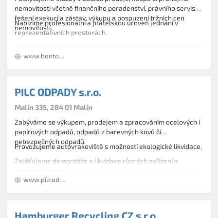
nemovitosti včetně finančního poradenství, právního servisu,
řešení exekucí a zástav, výkupu a posouzení tržních cen
Nabízíme profesionální a přátelskou úroveň jednání v
nemovitostí.
reprezentativních prostorách.
www.bontonreality.cz
PILC ODPADY s.r.o.
Malín 335, 284 01 Malín
Zabýváme se výkupem, prodejem a zpracováním ocelových i
papírových odpadů, odpadů z barevných kovů či
nebezpečných odpadů.
Provozujeme autovrakoviště s možností ekologické likvidace.
Zajišťujeme demontáže a likvidace různých zařízení a
technologických celků, včetně likvidace konstrukcí.
www.pilcodpady.cz
Hamburger Recycling CZ s.r.o.