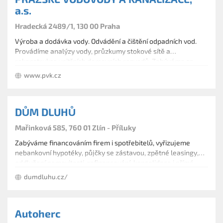
a.s.
Hradecká 2489/1, 130 00 Praha
Výroba a dodávka vody. Odvádění a čištění odpadních vod.
Provádíme analýzy vody, průzkumy stokové sítě a
rekonstrukce vnitřních domovních rozvodů. Zabýváme se
projektovou dokumentací, měřením na vodovodní síti,
www.pvk.cz
opravami vodoměrů, pronájmem hydrantů, deratizací a
výkupem tekutých odpadů.
DŮM DLUHŮ
Mařinková 585, 760 01 Zlín - Příluky
Zabýváme financováním firem i spotřebitelů, vyřizujeme
nebankovní hypotéky, půjčky se zástavou, zpětné leasingy,
oddlužení nemovitosti, refinancování, konsolidace i přímé
výkupy. Zakládáme si na solidním produktovém základě i
dumdluhu.cz/
jednání. Za 12 let jsme zvládli zlepšit celou řadu obchodních
procesů a se můžeme tak nazvat zavedená společnost.
Autoherc