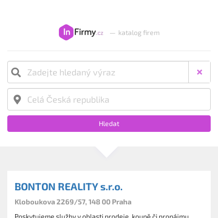
—
katalog firem
Hledat
BONTON REALITY s.r.o.
Kloboukova 2269/57, 148 00 Praha
Poskytujeme služby v oblasti prodeje, koupě či pronájmu