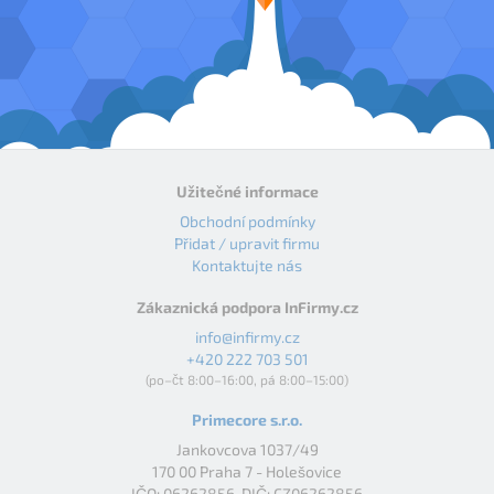
Užitečné informace
Obchodní podmínky
Přidat / upravit firmu
Kontaktujte nás
Zákaznická podpora InFirmy.cz
info@infirmy.cz
+420 222 703 501
(po–čt 8:00–16:00, pá 8:00–15:00)
Primecore s.r.o.
Jankovcova 1037/49
170 00 Praha 7 - Holešovice
IČO: 06262856, DIČ: CZ06262856