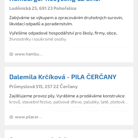
Loděnická 25, 691 23 Pohořelice
Zabýváme se výkupem a zpracováním druhotných surovin,
likvidací odpadů a poradenstvím.
Vyřešíme odpadové hospodářství pro školy, firmy, obce,
živnostníky i soukromé osoby.
Pronájímáme kontejnery (písek, komunální odpad, atd.).
www.hamburger-recycling.com/cz/cz/
Kontejnery od 3m³ do 33 m³ s nosností 3 – 24t.
Dalemila Krčíková - PILA ČERČANY
Průmyslová 515, 257 22 Čerčany
Zajišťujeme provoz pily. Vyrábíme a prodáváme konstrukce
krovů, stavební řezivo, palivové dřevo, palubky, latě, plotovky
na ploty a komponenty na drobné dřevostavby včetně jejich
montáže. Provádíme sušení i hoblování dřeva. Zabýváme se
www.pilacercany.com
těžbou, výkupem a pořezem kulatiny.