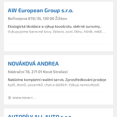
AW European Group s.r.o.
Bořivojova 878/35, 130 00 Žižkov
Ekologická likvidace a výkup kovošrotu, sběrné suroviny..
Vykupujeme barevné kovy, železo, ocel, litinu, hliník, měď,
mosaz, bronz, zinek, olovo, cín, jejich slitiny a další kovy, vše
vykupujeme, šrotujeme a recyklujeme s nejvyšší odborností
a při dodržení všech ekologických norem. Výkup papíru.
NOVÁKOVÁ ANDREA
Nádražní 78, 271 01 Nové Strašecí
Nabízíme kompletní realitní servis. Zprostředkování prodeje
bytů, domů, pozemků, chat a dalších. Výkup nemovitostí.
www.nova-reality.cz
AUTODÍLY ALL AUTO s.r.o.