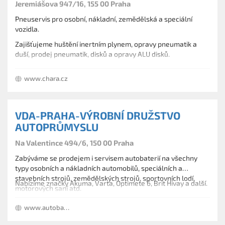
Jeremiášova 947/16, 155 00 Praha
Pneuservis pro osobní, nákladní, zemědělská a speciální
vozidla.
Zajišťujeme huštění inertním plynem, opravy pneumatik a
duší, prodej pneumatik, disků a opravy ALU disků.
Prodej, testování a výměna autobaterií. Nabídka servisu
www.chara.cz
klimatizací.
VDA-PRAHA-VÝROBNÍ DRUŽSTVO
AUTOPRŮMYSLU
Na Valentince 494/6, 150 00 Praha
Zabýváme se prodejem i servisem autobaterií na všechny
typy osobních a nákladních automobilů, speciálních a
stavebních strojů, zemědělských strojů, sportovních lodí,
Nabízíme značky Akuma, Varta, Optimete 6, Brit Hivay a další.
motorových saní atd.
www.autobaterie.cz