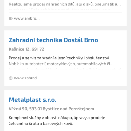
Realizujeme prodej náhradních dílů, alu disků, pneumatik a
autobaterií. Dále nabízíme tyto služby: motobazar, nové
motocykly, skútry, elektrokola, příslušenství, přilby,
www.ambrozauto.cz
autopůjčovnu a další. Další služby: platba kartou, splátky.
Zahradní technika Dostál Brno
Kašnice 12, 691 72
Prodej a servis zahradní a lesní techniky i příslušenství.
Nabídka autobaterií, motocyklových, automobilových či
traktorových akumulátorů v evropském i asijském provedení,
křovinořezů, strojů na sníh, sekaček, rotavátorů, rosičů,
www.zahradni-technika.com
drtičů, štípačů dříví, zahradních traktorů i náhradních dílů.
Metalplast s.r.o.
Věžná 90, 593 01 Bystřice nad Pernštejnem
Komplexní služby v oblasti nákupu, úpravy a prodeje
železného šrotu a barevných kovů.