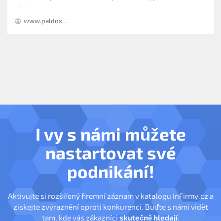
dřeva.
www.paldox.cz
I vy s námi můžete
nastartovat své
podnikání!
Aktivujte si rozšířený firemní záznam v katalogu InFirmy.cz a
získejte zvýraznění oproti konkurenci. Buďte s námi vidět
tam, kde vás zákazníci
skutečně hledají
.