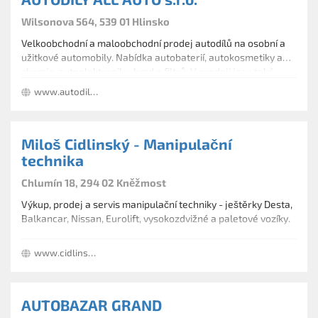
Wilsonova 564, 539 01 Hlinsko
Velkoobchodní a maloobchodní prodej autodílů na osobní a
užitkové automobily. Nabídka autobaterií, autokosmetiky a
chemie, autoelektroniky, brzd a filtrů. V prodeji jsou také
autoskla, chladiče a klimatizace, mechanické i motorové díly,
www.autodily-allauto.cz
pneumatiky a kola, tlumiče, výfukové systémy, převodovky.
Miloš Cidlinský - Manipulační
technika
Chlumín 18, 294 02 Kněžmost
Výkup, prodej a servis manipulační techniky - ještěrky Desta,
Balkancar, Nissan, Eurolift, vysokozdvižné a paletové vozíky.
www.cidlinsky.cz
AUTOBAZAR GRAND