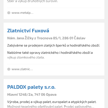
Sběr a výkup druhotných surovin.
www.metalplast.eu
Zlatnictví Fuxová
Nám. Jana Žižky z Trocnova 85/1, 286 01 Čáslav
Zabýváme se prodejem zlatých šperků a hodinářského zboží.
Nabízíme také opravy zlatnického i hodinářského zboží a
výkup zlomkového zlata.
www.zlatnictvifuxova.cz
PALDOX palety s.r.o.
Hlavní 1248/2a, 747 06 Opava
Výroba, prodej a výkup palet, europalet a atypických palet.
Možnost tepelného ošetřování palet. Prodej palivového