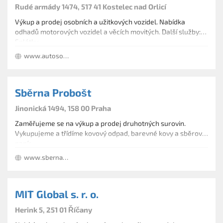
Rudé armády 1474, 517 41 Kostelec nad Orlicí
Výkup a prodej osobních a užitkových vozidel. Nabídka
odhadů motorových vozidel a věcích movitých. Další služby:
Splátky
www.autosoft.cz/grand
Sběrna Probošt
Jinonická 1494, 158 00 Praha
Zaměřujeme se na výkup a prodej druhotných surovin.
Vykupujeme a třídíme kovový odpad, barevné kovy a sběrový
papír.
www.sbernasurovin.com
MIT Global s. r. o.
Herink 5, 251 01 Říčany