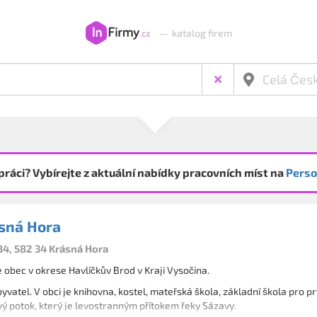
—
katalog firem
práci? Vybírejte z aktuální nabídky pracovních míst na
Perso
sná Hora
34, 582 34 Krásná Hora
 obec v okrese Havlíčkův Brod v Kraji Vysočina.
byvatel. V obci je knihovna, kostel, mateřská škola, základní škola pro 
ý potok, který je levostranným přítokem řeky Sázavy.