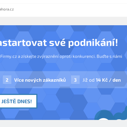
hora.cz
astartovat své podnikání!
nFirmy.cz a získejte zvýraznění oproti konkurenci. Buďte s námi
Více nových zákazníků
Již od
14 Kč / den
 JEŠTĚ DNES!