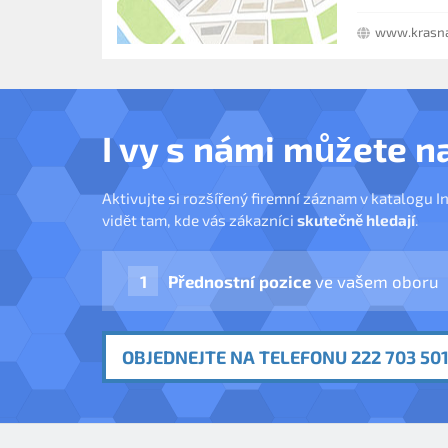
www.krasna
I vy s námi můžete n
Aktivujte si rozšířený firemní záznam v katalogu I
vidět tam, kde vás zákazníci
skutečně hledají
.
Přednostní pozice
ve vašem oboru
OBJEDNEJTE NA TELEFONU 222 703 501