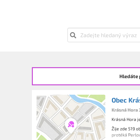
Hledáte 
Obec Krá
Krásná Hora 
Krásná Hora je
Žije zde 519 o
protéká Perlov