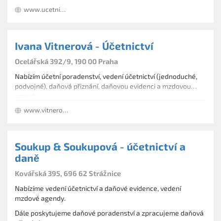
účetní program Pohoda.
www.ucetnictvi-ad.cz
Ivana Vitnerová - Účetnictví
Ocelářská 392/9, 190 00 Praha
Nabízím účetní poradenství, vedení účetnictví (jednoduché,
podvojné), daňová přiznání, daňovou evidenci a mzdovou
agendu.
www.vitnerova.cz/
Soukup & Soukupová - účetnictví a
daně
Kovářská 395, 696 62 Strážnice
Nabízíme vedení účetnictví a daňové evidence, vedení
mzdové agendy.
Dále poskytujeme daňové poradenství a zpracujeme daňová