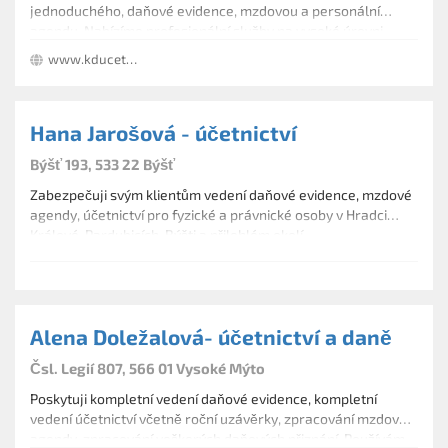
jednoduchého, daňové evidence, mzdovou a personální
rekonstrukce účetnictví za minulá období
agendu. Nabízíme profesionální služby na vysoké úrovni,
zastupování firem při kontrolách FÚ,OSSZ,ZP
které jsou především určeny pro malé a střední firmy, fyzické
www.kducetnictvi.eu
i právnické osoby.
Hana Jarošová - účetnictví
Býšť 193, 533 22 Býšť
Zabezpečuji svým klientům vedení daňové evidence, mzdové
agendy, účetnictví pro fyzické a právnické osoby v Hradci
Králové, Pardubicích, Býšti a přilehlém okolí.
Alena Doležalová- účetnictví a daně
Čsl. Legií 807, 566 01 Vysoké Mýto
Poskytuji kompletní vedení daňové evidence, kompletní
vedení účetnictví včetně roční uzávěrky, zpracování mzdové
agendy, zpracování veškerých daňových přiznání. Používám