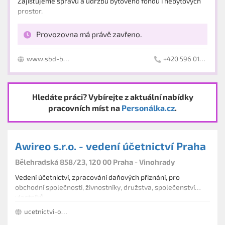
Zajišťujeme správu a údržbu bytového fondu i nebytových
prostor.
Provozovna má právě zavřeno.
www.sbd-bohumin.cz
+420 596 013 771
Hledáte práci? Vybírejte z aktuální nabídky
pracovních míst na
Personálka.cz
.
Awireo s.r.o. - vedení účetnictví Praha
Bělehradská 858/23, 120 00 Praha - Vinohrady
Vedení účetnictví, zpracování daňových přiznání, pro
obchodní společnosti, živnostníky, družstva, společenství
vlastníků.
ucetnictvi-online.com