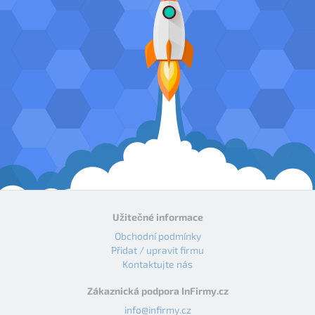
Užitečné informace
Obchodní podmínky
Přidat / upravit firmu
Kontaktujte nás
Zákaznická podpora InFirmy.cz
info@infirmy.cz