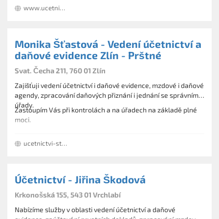
na úřadech.
www.ucetnictvi-moravcova.cz
právnickým osobám. V účetních a daňových službách
působíme zejména v Třebíči a okolí (kraj Vysočina), ale v
případě zájmu i v okolí Brna.
Monika Šťastová - Vedení účetnictví a
daňové evidence Zlín - Prštné
Svat. Čecha 211, 760 01 Zlín
Zajišťuji vedení účetnictví i daňové evidence, mzdové i daňové
agendy, zpracování daňových přiznání i jednání se správními
úřady.
Zastoupím Vás při kontrolách a na úřadech na základě plné
moci.
ucetnictvi-stastova.sluzby.cz
Účetnictví - Jiřina Škodová
Krkonošská 155, 543 01 Vrchlabí
Nabízíme služby v oblasti vedení účetnictví a daňové