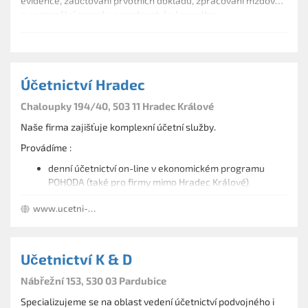
evidence, zaúčtování prvotních dokladů, zpracování mzdové
a personální agendy, poradenství a konzultac
Účetnictví Hradec
Chaloupky 194/40, 503 11 Hradec Králové
Naše firma zajišťuje komplexní účetní služby.
Provádíme :
denní účetnictví on-line v ekonomickém programu
POHODA (také pro firmy mimo Hradec Králové)
Nabízíme zpracování výkazů pro INTRASTAT
vedení účetnictví v programech POHODA a MONEY S3
www.ucetni-hradec.cz
prodej a školení ekonomického programu POHODA
zpracování daňové evidence
Učetnictví K & D
vedení mzdové a personální agendy (také pro firmy
mimo Hradec Králové)
Nábřežní 153, 530 03 Pardubice
kontrola stávajícího účetnictví
Specializujeme se na oblast vedení účetnictví podvojného i