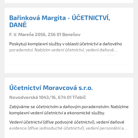
Bařinková Margita - ÚČETNICTVÍ,
DANĚ
F. V. Mareše 2056, 256 01 Benešov
Poskytuji komplexní služby v oblasti účetnictví a daňového
poradenství. Nabízím vedení účetnictví, vedení daňové
evidence pro fyzické osoby, zpracování evidence k DPH,
silniční daň, poradenské služby v oboru účetnictví, daňové
přiznání fyzických a právnických osob.
Účetnictví Moravcová s.r.o.
Novodvorská 1043/16, 674 01 Třebíč
Zabýváme se účetnictvím a daňovým poradenstvím. Nabízíme
komplexní vedení účetnictví a ekonomické služby.
Vedení účetnictví (dříve podvojné účetnictví), vedení daňové
evidence (dříve jednoduché účetnictví), vedení personální a
mzdové agendy, zpracování daňových přiznání, zastupování
Účetní a daňové služby poskytujeme jak fyzickým, tak