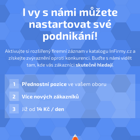
I vy s námi můžete
nastartovat své
podnikání!
Aktivujte si rozšířený firemní záznam v katalogu InFirmy.cz a
získejte zvýraznění oproti konkurenci. Buďte s námi vidět
tam, kde vás zákazníci
skutečně hledají
.
Přednostní pozice
ve vašem oboru
Více nových zákazníků
Již od
14 Kč / den