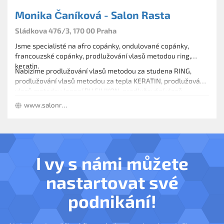
Monika Čaníková - Salon Rasta
Sládkova 476/3, 170 00 Praha
Jsme specialisté na afro copánky, ondulované copánky,
francouzské copánky, prodlužování vlasů metodou ring,
keratin.
Nabízíme prodlužování vlasů metodou za studena RING,
prodlužování vlasů metodou za tepla KERATIN, prodlužování
vlasů metodou lepení PU SILIKON, prodlužování vlasů
metodou NAŠÍVÁNÍM, metodou NAPLÉTÁNÍM RASTA
www.salonrasta.cz
COPÁNKŮ. Používáme hlavně vlasy evropské,ale i na přání
klientek indické i asijské, ale také syntetiku.
I vy s námi můžete
nastartovat své
podnikání!