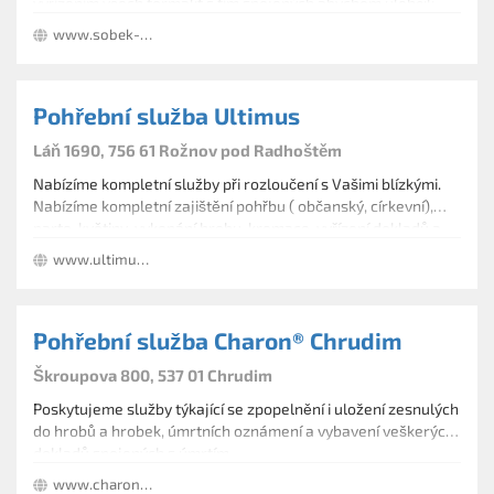
vyřízením všech formalit s tím spojených abychom ulehčili
Vám i dalším blízkým jeho odchod.
www.sobek-filipovic.cz
Pohřební služba Ultimus
Láň 1690, 756 61 Rožnov pod Radhoštěm
Nabízíme kompletní služby při rozloučení s Vašimi blízkými.
Nabízíme kompletní zajištění pohřbu ( občanský, církevní),
parte, květiny, vykopání hrobu, kremace, vyřízení dokladů a
vše spojené s touto smutnou událostí.
www.ultimus.cz/
Pohřební služba Charon® Chrudim
Škroupova 800, 537 01 Chrudim
Poskytujeme služby týkající se zpopelnění i uložení zesnulých
do hrobů a hrobek, úmrtních oznámení a vybavení veškerých
dokladů spojených s úmrtím.
www.charon-eu.cz