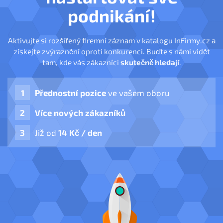
podnikání!
Aktivujte si rozšířený firemní záznam v katalogu InFirmy.cz a
získejte zvýraznění oproti konkurenci. Buďte s námi vidět
tam, kde vás zákazníci
skutečně hledají
.
Přednostní pozice
ve vašem oboru
Více nových zákazníků
Již od
14 Kč / den