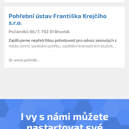
Pohřební ústav Františka Krejčího
s.r.o.
Požárníků 86/7, 792 01 Bruntál
Zajišťujeme nepřetržitou pohotovost pro odvoz zesnulých z
místa úmrtí, sjednání pohřbu, zajištění kremačních služeb,
výkop hrobu na pohřebišti, zajištění smutečních květin, tisk
parte, smutečního řečníka, hudbu, fotografa atd.
www.pohrebni-ustav-bruntal.cz
I vy s námi můžete
nastartovat své