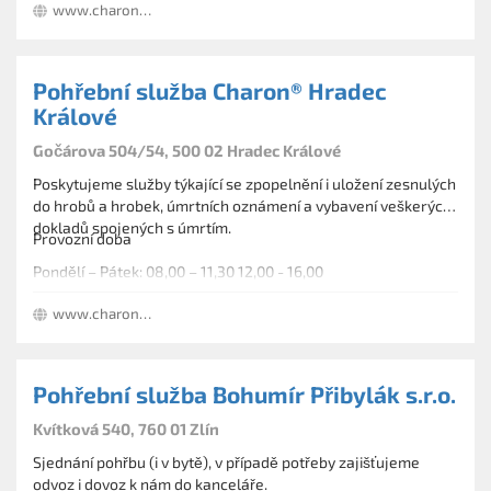
www.charon-eu.cz
Pohřební služba Charon® Hradec
Králové
Gočárova 504/54, 500 02 Hradec Králové
Poskytujeme služby týkající se zpopelnění i uložení zesnulých
do hrobů a hrobek, úmrtních oznámení a vybavení veškerých
dokladů spojených s úmrtím.
Provozní doba
Pondělí – Pátek: 08,00 – 11,30 12,00 - 16,00
www.charon-eu.cz
Pohřební služba Bohumír Přibylák s.r.o.
Kvítková 540, 760 01 Zlín
Sjednání pohřbu (i v bytě), v případě potřeby zajišťujeme
odvoz i dovoz k nám do kanceláře.