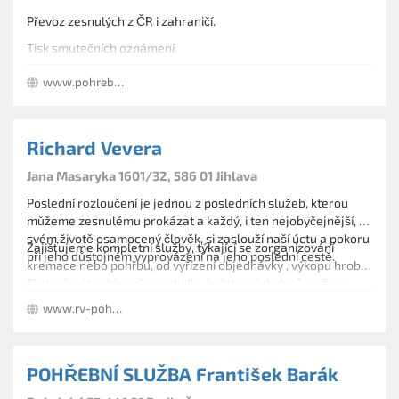
Převoz zesnulých z ČR i zahraničí.
Tisk smutečních oznámení.
Zajištění květinových darů, dopravy, výkopu hrobu. Prodej
www.pohrebnisluzbapribylak.cz/
hřbitovního zboží.
Služba na mobilu nonstop.
Richard Vevera
Jana Masaryka 1601/32, 586 01 Jihlava
Poslední rozloučení je jednou z posledních služeb, kterou
můžeme zesnulému prokázat a každý, i ten nejobyčejnější, ve
svém životě osamocený člověk, si zaslouží naší úctu a pokoru
Zajišťujeme kompletní služby, týkající se zorganizování
při jeho důstojném vyprovázení na jeho poslední cestě.
kremace nebo pohřbu, od vyřízení objednávky , výkopu hrobu
či otevření hrobky, přes nabídku květinových darů a až po
zajištění živé hudby.
www.rv-pohrebnisluzba.cz
POHŘEBNÍ SLUŽBA František Barák