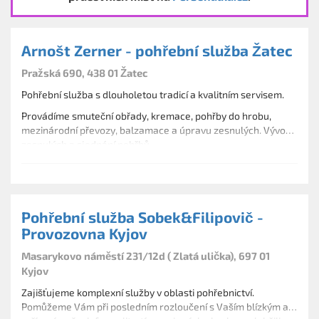
Arnošt Zerner - pohřební služba Žatec
Pražská 690, 438 01 Žatec
Pohřební služba s dlouholetou tradicí a kvalitním servisem.
Provádíme smuteční obřady, kremace, pohřby do hrobu,
mezinárodní převozy, balzamace a úpravu zesnulých. Vývoz
zesnulých a sjednání pohřbů...
Pohřební služba Sobek&Filipovič -
Provozovna Kyjov
Masarykovo náměstí 231/12d ( Zlatá ulička), 697 01
Kyjov
Zajišťujeme komplexní služby v oblasti pohřebnictví.
Pomůžeme Vám při posledním rozloučení s Vaším blízkým a s