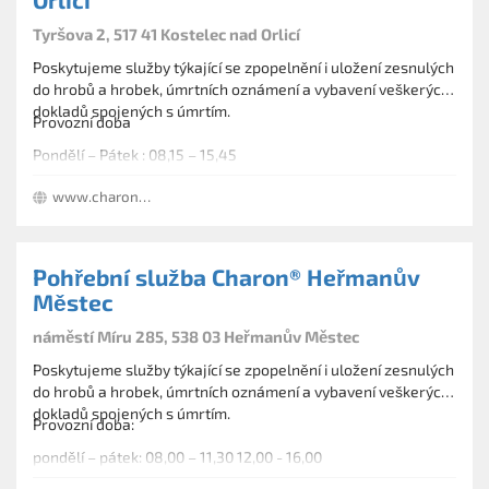
Tyršova 2, 517 41 Kostelec nad Orlicí
Poskytujeme služby týkající se zpopelnění i uložení zesnulých
do hrobů a hrobek, úmrtních oznámení a vybavení veškerých
dokladů spojených s úmrtím.
Provozní doba
Pondělí – Pátek : 08,15 – 15,45
www.charon-eu.cz
Pohřební služba Charon® Heřmanův
Městec
náměstí Míru 285, 538 03 Heřmanův Městec
Poskytujeme služby týkající se zpopelnění i uložení zesnulých
do hrobů a hrobek, úmrtních oznámení a vybavení veškerých
dokladů spojených s úmrtím.
Provozní doba:
pondělí – pátek: 08,00 – 11,30 12,00 - 16,00