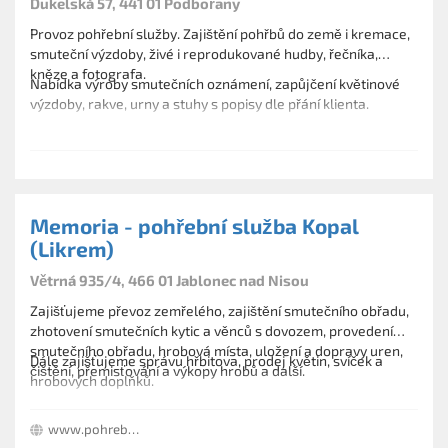
Dukelská 57, 441 01 Podbořany
Provoz pohřební služby. Zajištění pohřbů do země i kremace,
smuteční výzdoby, živé i reprodukované hudby, řečníka,
kněze a fotografa.
Nabídka výroby smutečních oznámení, zapůjčení květinové
výzdoby, rakve, urny a stuhy s popisy dle přání klienta.
Memoria - pohřební služba Kopal
(Likrem)
Větrná 935/4, 466 01 Jablonec nad Nisou
Zajišťujeme převoz zemřelého, zajištění smutečního obřadu,
zhotovení smutečních kytic a věnců s dovozem, provedení
smutečního obřadu, hrobová místa, uložení a dopravy uren,
Dále zajišťujeme správu hřbitova, prodej květin, svíček a
čištění, přemisťování a výkopy hrobů a další.
hrobových doplňků.
www.pohrebjablonec.cz