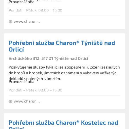
Provozní doba
Pondělí – Pátek: 08,00 – 16,00
www.charon-eu.cz
Pohřební služba Charon® Týniště nad
Orlicí
Vrchlického 312, 517 21 Týniště nad Orlicí
Poskytujeme služby týkající se zpopelnění i uložení zesnulých
do hrobů a hrobek, úmrtních oznámení a vybavení veškerých
dokladů spojených s úmrtím.
Provozní doba
Pondělí – Pátek: 08,00 – 16,00
www.charon-eu.cz
Pohřební služba Charon® Kostelec nad
Orlicí