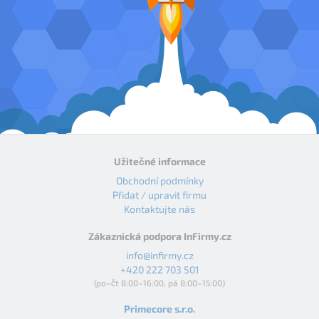
Užitečné informace
Obchodní podmínky
Přidat / upravit firmu
Kontaktujte nás
Zákaznická podpora InFirmy.cz
info@infirmy.cz
+420 222 703 501
(po–čt 8:00–16:00, pá 8:00–15:00)
Primecore s.r.o.