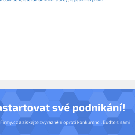
astartovat své podnikání!
nFirmy.cz a získejte zvýraznění oproti konkurenci. Buďte s námi