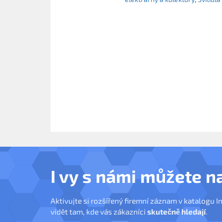
I vy s námi můžete n
Aktivujte si rozšířený firemní záznam v katalogu I
vidět tam, kde vás zákazníci
skutečně hledají
.