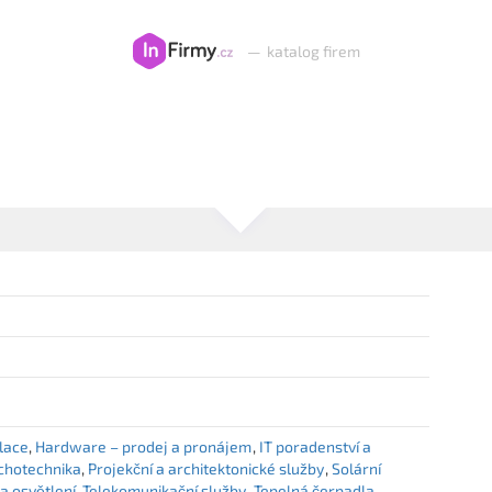
—
katalog firem
alace
Hardware – prodej a pronájem
IT poradenství a
uchotechnika
Projekční a architektonické služby
Solární
 a osvětlení
Telekomunikační služby
Tepelná čerpadla