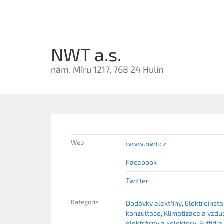
NWT a.s.
nám. Míru 1217, 768 24 Hulín
Web
www.nwt.cz
Facebook
Twitter
Kategorie
Dodávky elektřiny
Elektroinst
konzultace
Klimatizace a vzd
elektrárny a kolektory
Svítidla