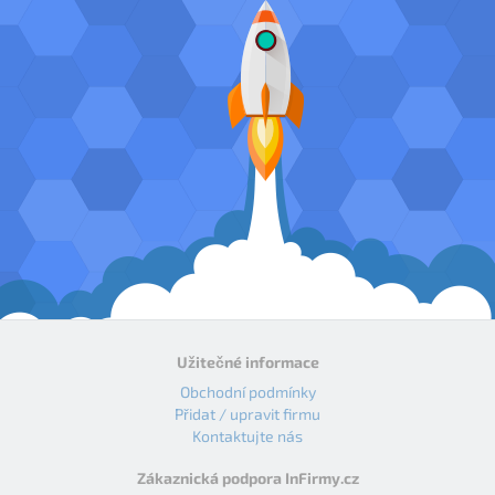
Užitečné informace
Obchodní podmínky
Přidat / upravit firmu
Kontaktujte nás
Zákaznická podpora InFirmy.cz