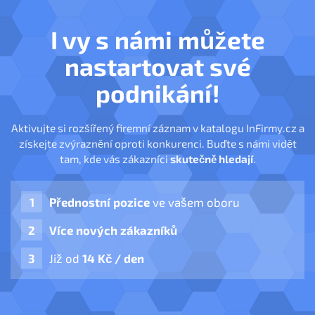
I vy s námi můžete
nastartovat své
podnikání!
Aktivujte si rozšířený firemní záznam v katalogu InFirmy.cz a
získejte zvýraznění oproti konkurenci. Buďte s námi vidět
tam, kde vás zákazníci
skutečně hledají
.
Přednostní pozice
ve vašem oboru
Více nových zákazníků
Již od
14 Kč / den