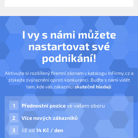
I vy s námi můžete
nastartovat své
podnikání!
Aktivujte si rozšířený firemní záznam v katalogu InFirmy.cz a
získejte zvýraznění oproti konkurenci. Buďte s námi vidět
tam, kde vás zákazníci
skutečně hledají
.
Přednostní pozice
ve vašem oboru
Více nových zákazníků
Již od
14 Kč / den