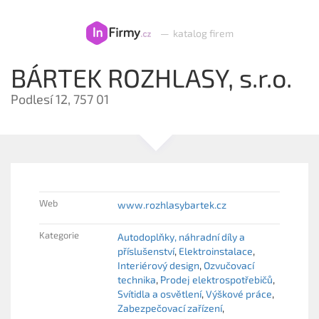
—
katalog firem
BÁRTEK ROZHLASY, s.r.o.
Podlesí 12, 757 01
Web
www.rozhlasybartek.cz
Kategorie
Autodoplňky, náhradní díly a
příslušenství
Elektroinstalace
Interiérový design
Ozvučovací
technika
Prodej elektrospotřebičů
Svítidla a osvětlení
Výškové práce
Zabezpečovací zařízení