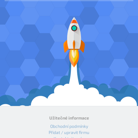
Užitečné informace
Obchodní podmínky
Přidat / upravit firmu