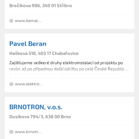
Brožíkova 986, 349 01 Stříbro
www.bemalan.cz
Pavel Beran
Haškova 518, 403 17 Chabařovice
Zajišťujeme veškeré druhy elektroinstalací od projektu po
revizi, až po případnou další údržbu po celé České Republice.
Zajistíme provedení kabeláže (venkovní i vnitřní). Ve Vaší
domácnosti provedeme optimální připojení všech
www.elektromontaze-brno.cz
elektrických spotřebičů. Pokud je požadavek, tak provádíme
připojování strojů i ve velkých provozech. Veškerou montáž a
údržbu trafostanic do 35 kV.
BRNOTRON, v.o.s.
Dusíkova 794/3, 638 00 Brno
www.brnotron.cz