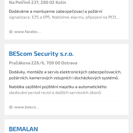
Na Petříně 237, 280 02 Kolín
Dodáváme a montujeme zabezpečovací a požární
signalizace, EZS a EPS. Nabízíme alarmy, připojení na PCO,
kamery, kamerové systémy, TEL ústředny, strukturované
kabeláže, PC sítě, videotelefony, antény, SAT, ozvučení a
www.facebook.com/CambridgeKolin/
přístupové systémy. Provádíme záruční i pozáruční servis a
revize.
BEScom Security s.r.o.
Pražákova 226/6, 709 00 Ostrava
Dodávky, montáže a servis elektronických zabezpečovacích,
požárních, kamerových vstupních i docházkových systémů.
Nabídka zajištění pojištění majetku a automatického
sledování period revizí a dalších servisních úkonů.
www.bescom.cz
BEMALAN