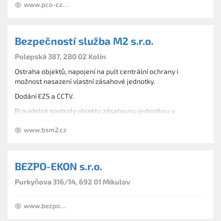
www.pco-cz.cz
Bezpečností služba M2 s.r.o.
Polepská 387, 280 02 Kolín
Ostraha objektů, napojení na pult centrální ochrany i
možnost nasazení vlastní zásahové jednotky.
Dodání EZS a CCTV.
Pravidelné kontroly objektu zásahovou jednotkou v
domluvených intervalech, převozy hotovostí, recepční služby.
www.bsm2.cz
BEZPO-EKON s.r.o.
Purkyňova 316/14, 692 01 Mikulov
www.bezpoekon.euweb.cz