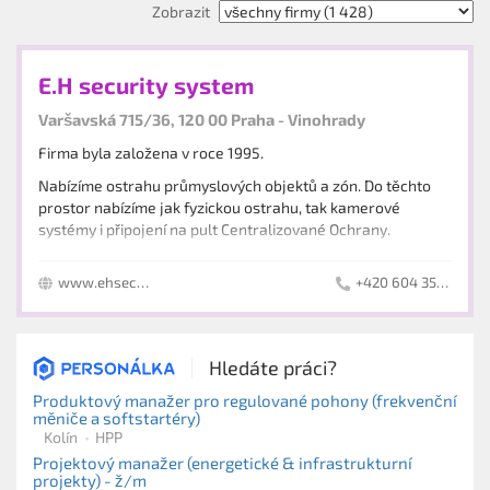
Zobrazit
E.H security system
Varšavská 715/36, 120 00 Praha - Vinohrady
Firma byla založena v roce 1995.
Nabízíme ostrahu průmyslových objektů a zón. Do těchto
prostor nabízíme jak fyzickou ostrahu, tak kamerové
systémy i připojení na pult Centralizované Ochrany.
Dále nabízíme:
www.ehsecuritysystem.com
+420 604 355 061
činnost zajišťovaná preventivní požární hlídkou
výkon strážní služby v průmyslových, hospodářských,
soukromých objektech, kulturních a sportovních
areálech, úřadech a institucích
Hledáte práci?
bezpečnostní analýza v oblasti ochrany majetku a
Produktový manažer pro regulované pohony (frekvenční
osob včetně následné eliminace rizik na zbytkovou
měniče a softstartéry)
úroveň
Kolín
HPP
bezpečnostní prohlídky prostor a objektů
Projektový manažer (energetické & infrastrukturní
PCO - pult centralizované ochrany
projekty) - ž/m