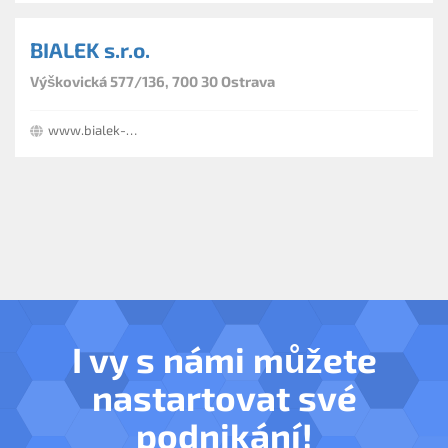
BIALEK s.r.o.
Výškovická 577/136, 700 30 Ostrava
www.bialek-sro.cz
I vy s námi můžete
nastartovat své
podnikání!