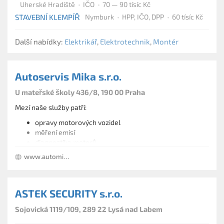
ostraha při přepravě peněz, cenností či jiného
Uherské Hradiště
IČO
70 — 90 tísíc Kč
majetku
STAVEBNÍ KLEMPÍŘ
Nymburk
HPP, IČO, DPP
60 tísíc Kč
zajištění osobní ochrany a vymezených zájmů
úklidové práce
Další nabídky:
Elektrikář
,
Elektrotechnik
,
Montér
Autoservis Mika s.r.o.
U mateřské školy 436/8, 190 00 Praha
Mezí naše služby patří:
opravy motorových vozidel
měření emisí
diagnostika motorů
geometrie náprav Laser
www.automika.cz
testování tlumičů
pérování na stolici Sachs - originál Sachs servis
spojky + tlumiče
ASTEK SECURITY s.r.o.
seřizování karburátorů Škoda na stolici Jikov
prodej náhradních dílů -.výroba brzdových trubiček na
Sojovická 1119/109, 289 22 Lysá nad Labem
všechna auta -brzdové centrum ATE.