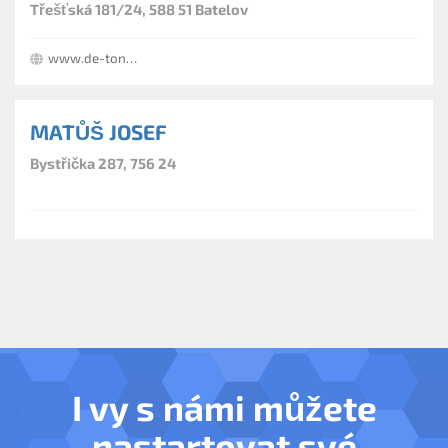
Třešťská 181/24, 588 51 Batelov
www.de-tonator.cz
MATŮŠ JOSEF
Bystřička 287, 756 24
I vy s námi můžete
nastartovat své