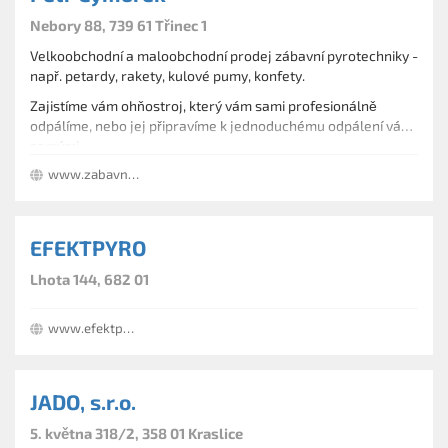
ČT 08:00-20:00 hod.
Nebory 88, 739 61 Třinec 1
PÁ 08:00-20:00 hod.
Velkoobchodní a maloobchodní prodej zábavní pyrotechniky -
např. petardy, rakety, kulové pumy, konfety.
Zajistíme vám ohňostroj, který vám sami profesionálně
odpálíme, nebo jej připravíme k jednoduchému odpálení vámi
samými.
Veškerá zábavná pyrotechnika nabízená naší firmou je
www.zabavnapyrotechnika.cz
atestována Českým úřadem pro zkoušení zbraní a střeliva.
EFEKTPYRO
Lhota 144, 682 01
www.efektpyro.wz.cz
JADO, s.r.o.
5. května 318/2, 358 01 Kraslice