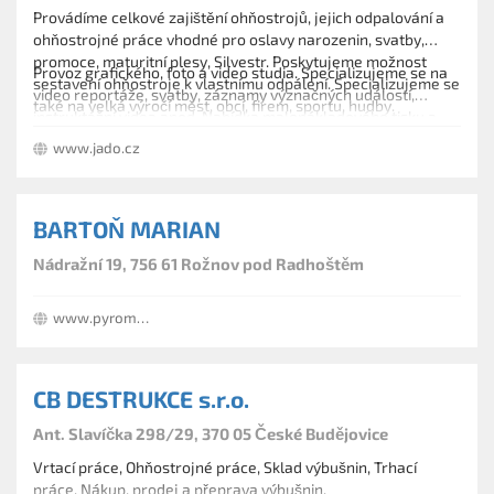
Provádíme celkové zajištění ohňostrojů, jejich odpalování a
ohňostrojné práce vhodné pro oslavy narozenin, svatby,
promoce, maturitní plesy, Silvestr. Poskytujeme možnost
Provoz grafického, foto a video studia. Specializujeme se na
sestavení ohňostroje k vlastnímu odpálení. Specializujeme se
video reportáže, svatby, záznamy význačných událostí,
také na velká výročí měst, obcí, firem, sportu, hudby.
instruktážní videa apod. Nabídka malonákladového tisku a
potisku reklamních předmětů, velkoplošné projekce a
www.jado.cz
ozvučení akcí. Nabízíme také možnost pronájmu limuzíny
například pro svatbu.
BARTOŇ MARIAN
Nádražní 19, 756 61 Rožnov pod Radhoštěm
www.pyroman.cz
CB DESTRUKCE s.r.o.
Ant. Slavíčka 298/29, 370 05 České Budějovice
Vrtací práce, Ohňostrojné práce, Sklad výbušnin, Trhací
práce, Nákup, prodej a přeprava výbušnin.