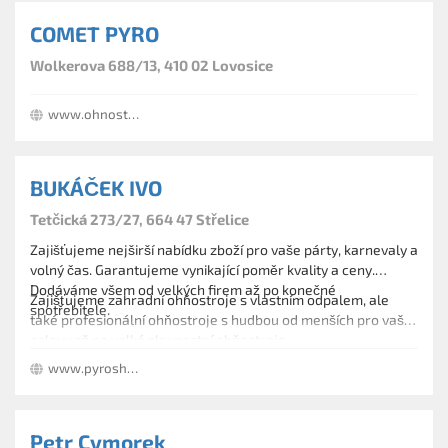
COMET PYRO
Wolkerova 688/13, 410 02 Lovosice
www.ohnostroje-cometpyro.cz
BUKÁČEK IVO
Tetčická 273/27, 664 47 Střelice
Zajišťujeme nejširší nabídku zboží pro vaše párty, karnevaly a
volný čas. Garantujeme vynikající poměr kvality a ceny.
Dodáváme všem od velkých firem až po konečné
Zajišťujeme zahradní ohňostroje s vlastním odpalem, ale
spotřebitele.
také profesionální ohňostroje s hudbou od menších pro vaše
oslavy až po velké slavnostní ohňostroje.
Provozní doba:
www.pyroshock.com
PO 08:00-20:00 hod.
ÚT 08:00-20:00 hod.
Petr Cymorek
ST 08:00-20:00 hod.