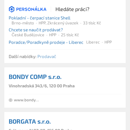
Hledáte práci?
Pokladní - čerpací stanice Shell
Brno-město
HPP, Zkrácený úvazek
33 tísíc Kč
Chcete se naučit prodávat?
České Budějovice
HPP
25 tísíc Kč
Poradce/Poradkyně prodeje - Liberec
Liberec
HPP
Další nabídky:
Prodavač
BONDY COMP s.r.o.
Vinohradská 343/6, 120 00 Praha
www.bondycomp.cz
BORGATA s.r.o.