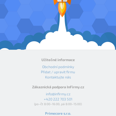
Užitečné informace
Obchodní podmínky
Přidat / upravit firmu
Kontaktujte nás
Zákaznická podpora InFirmy.cz
info@infirmy.cz
+420 222 703 501
(po–čt 8:00–16:00, pá 8:00–15:00)
Primecore s.r.o.