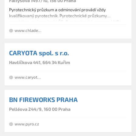
Faltysova 1497/10, 156 00 Praha
Pyrotechnický průzkum a odminování provádí vždy
kvalifikovaný pyrotechnik. Pyrotechnické průzkumy
provádíme na území celé ČR. Pyrotechnická asanace VVP i
ostatní pyrotechnické práce zajišťujeme na terénu, ve vodě, i
www.chladek.cz
ve vypuštěných rybnících. Vlastníme špičkové detektory pro
detekci leteckých pum.
CARYOTA spol. s r.o.
Havlíčkova 441, 664 34 Kuřim
www.caryota.cz
BN FIREWORKS PRAHA
Pelléova 244/9, 160 00 Praha
www.pyro.cz