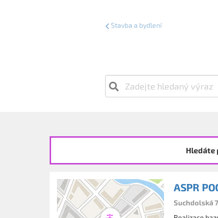
Stavba a bydlení
Hledáte 
ASPR POOL
Suchdolská 7
Realizace bazé