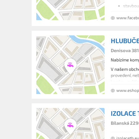
stavbou 
libovol
www.facebo
zastřeš
podvodní
elektro
prodeje
HLUBUČ
Denisova 381,
Nabízíme kompl
V našem obcho
provedení, neb
bazénu, světla
www.eshop
IZOLACE T
Bílanská 229
izolaceth.e