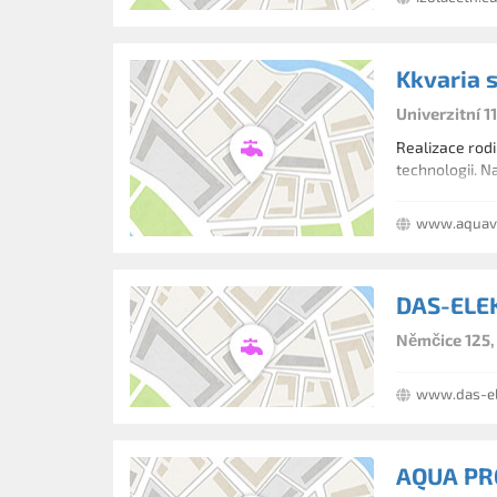
Kkvaria sp
Univerzitní 1
Realizace rod
technologii. N
www.aquava
DAS-ELE
Němčice 125,
www.das-el
AQUA PRO