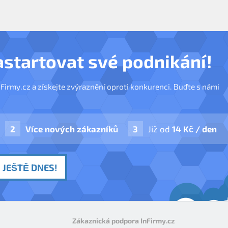
astartovat své podnikání!
nFirmy.cz a získejte zvýraznění oproti konkurenci. Buďte s námi
Více nových zákazníků
Již od
14 Kč / den
 JEŠTĚ DNES!
Zákaznická podpora InFirmy.cz