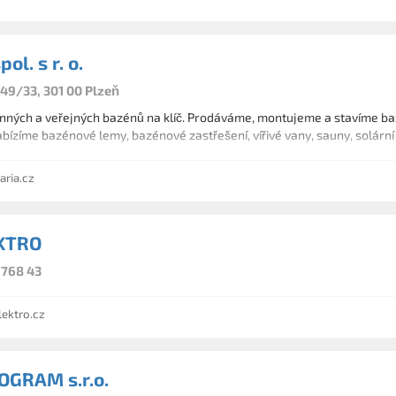
ol. s r. o.
149/33, 301 00 Plzeň
inných a veřejných bazénů na klíč. Prodáváme, montujeme a stavíme ba
abízíme bazénové lemy, bazénové zastřešení, vířivé vany, sauny, solární 
ria.cz
KTRO
 768 43
ektro.cz
GRAM s.r.o.