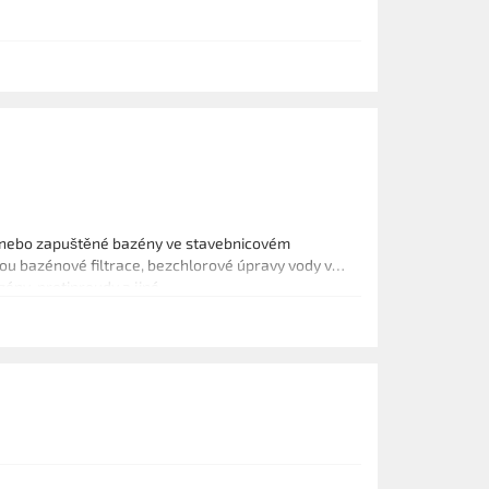
 nebo zapuštěné bazény ve stavebnicovém
sou bazénové filtrace, bezchlorové úpravy vody v
ény, protiproudy a jiné.