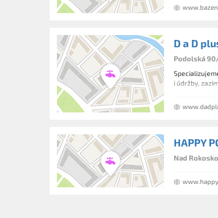
www.bazen
D a D plus
Podolská 90/
Specializujeme
i údržby, zazi
www.dadpl
HAPPY PO
Nad Rokoskou
www.happy