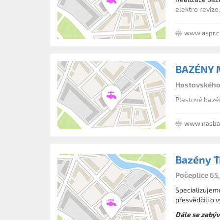
elektro revize
www.aspr.c
BAZÉNY M
Hostovského 
Plastové bazé
www.nasba
Bazény T
Počeplice 65,
Specializujeme
přesvědčili o 
Dále se zabý