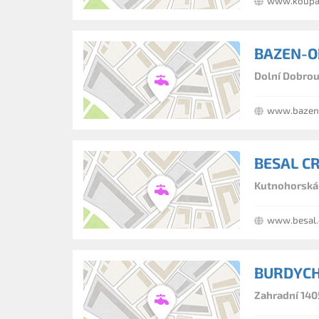
www.koupac
BAZEN-O
Dolní Dobrou
www.bazen
BESAL CR 
Kutnohorská 
www.besal.
BURDYCH
Zahradní 140