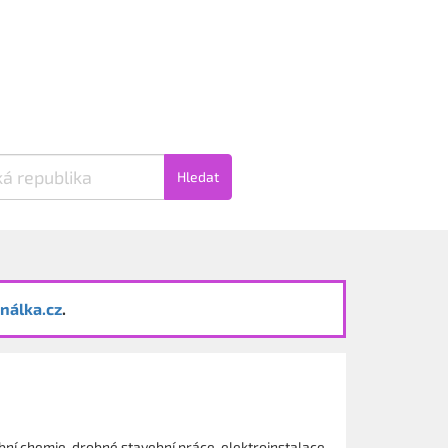
Hledat
nálka.cz
.
bní chemie, drobné stavební práce, elektroinstalace,