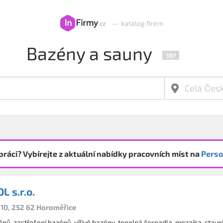
—
katalog firem
Bazény a sauny
387
práci? Vybírejte z aktuální nabídky pracovních míst na
Perso
 s.r.o.
10, 252 62 Horoměřice
nů, zastřešení bazénů, vířivé bazény, tepelná čerpadla, mozaika, stave