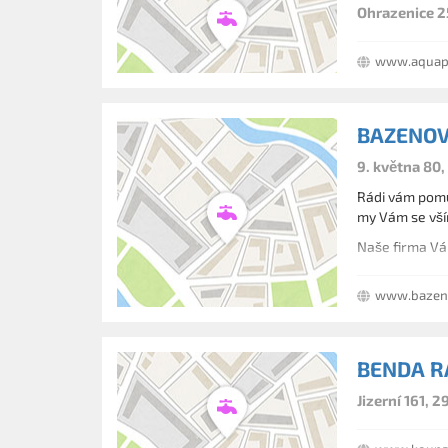
Ohrazenice 25
www.aquap
BAZENOV
9. května 80
Rádi vám pomů
my Vám se vš
www.bazen
BENDA R
Jizerní 161, 