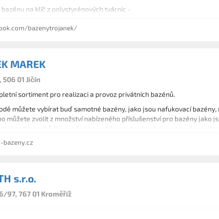
bazénu na klíč z polystyrénových tvárnic -
ného tvaru a hloubky
ok.com/bazenytrojanek/
ení bazénů
 i nadvodní plovoucí rolety
instalací k bazénům
m bazénové technologie
EK MAREK
 506 01 Jičín
etní sortiment pro realizaci a provoz privátních bazénů.
dě můžete vybírat buď samotné bazény, jako jsou nafukovací bazény,
o můžete zvolit z množství nabízeného příslušenství pro bazény jako j
 do bazénu, schůdky pro bazény, ohřev vody v bazénu, vysavače pro baz
-bazeny.cz
H s.r.o.
6/97, 767 01 Kroměříž
u