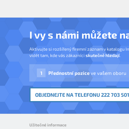
I vy s námi můžete n
Aktivujte si rozšířený firemní záznam v katalogu I
vidět tam, kde vás zákazníci
skutečně hledají
.
Přednostní pozice
ve vašem oboru
OBJEDNEJTE NA TELEFONU 222 703 501
Užitečné informace