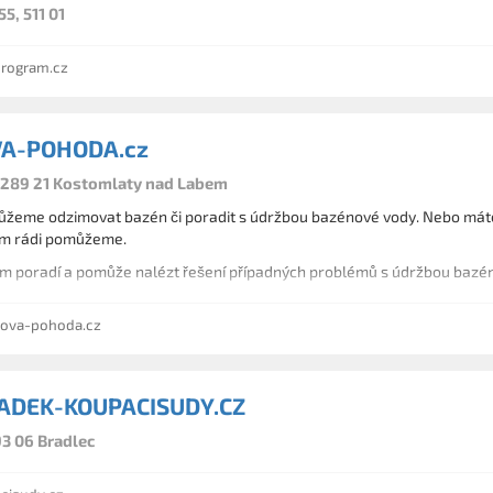
5, 511 01
rogram.cz
A-POHODA.cz
, 289 21 Kostomlaty nad Labem
žeme odzimovat bazén či poradit s údržbou bazénové vody. Nebo máte
ím rádi pomůžeme.
Naše firma Vám poradí a pomůže nalézt řešení případných problémů s údržbou b
ova-pohoda.cz
ADEK-KOUPACISUDY.CZ
293 06 Bradlec