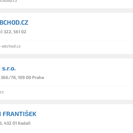
isudy.cz
BCHOD.CZ
č 322, 561 02
-obchod.cz
s.r.o.
366/78, 109 00 Praha
cz
 FRANTIŠEK
5, 432 01 Kadaň