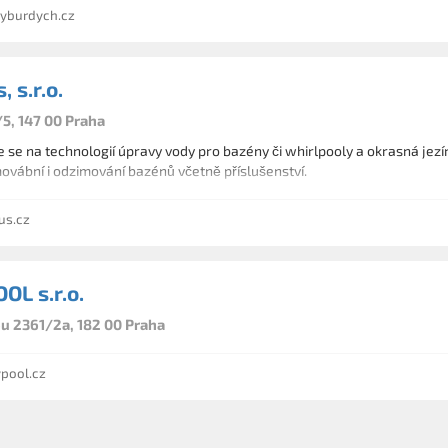
yburdych.cz
, s.r.o.
5, 147 00 Praha
 se na technologií úpravy vody pro bazény či whirlpooly a okrasná jezí
movábní i odzimování bazénů včetně příslušenství.
us.cz
OL s.r.o.
 2361/2a, 182 00 Praha
pool.cz