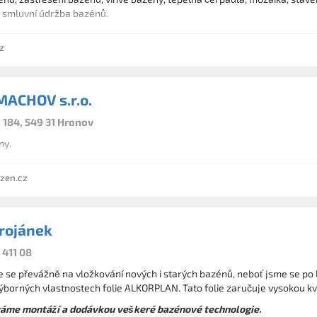
, smluvní údržba bazénů.
z
ACHOV s.r.o.
184, 549 31 Hronov
ny.
zen.cz
rojánek
 411 08
 se převážně na vložkování nových i starých bazénů, neboť jsme se po 
výborných vlastnostech folie ALKORPLAN. Tato folie zaručuje vysokou kv
váme montáží a dodávkou veškeré bazénové technologie.