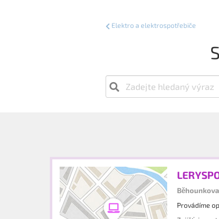
Elektro a elektrospotřebiče
S
LERYSPO 
Běhounkova 
Provádíme opr