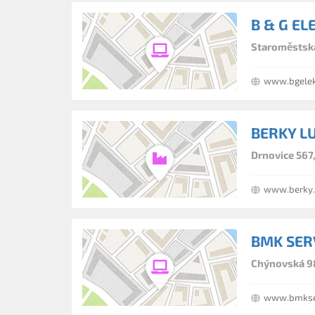
B & G EL
Staroměstská
www.bgelek
BERKY L
Drnovice 567
www.berky.
BMK SERVI
Chýnovská 98
www.bmkser