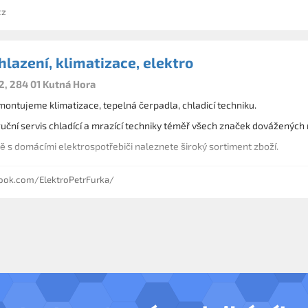
cz
hlazení, klimatizace, elektro
, 284 01 Kutná Hora
ontujeme klimatizace, tepelná čerpadla, chladicí techniku.
ční servis chladící a mrazící techniky téměř všech značek dovážených 
V naší prodejně s domácími elektrospotřebiči naleznete široký sortiment zboží.
ok.com/ElektroPetrFurka/