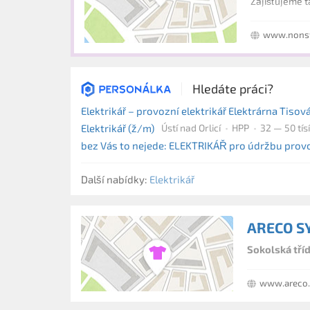
Zajišťujeme t
www.nonst
Hledáte práci?
Elektrikář – provozní elektrikář Elektrárna Tisová
Elektrikář (ž/m)
Ústí nad Orlicí
HPP
32 — 50 tís
bez Vás to nejede: ELEKTRIKÁŘ pro údržbu provo
Další nabídky:
Elektrikář
ARECO SY
Sokolská tříd
www.areco.