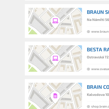
BRAUN SE
Na Náměti 56
www.brauns
BESTA R
Ostravská 72
www.ovasat
BRAIN CO
Kalvodova 10
shop.brain.