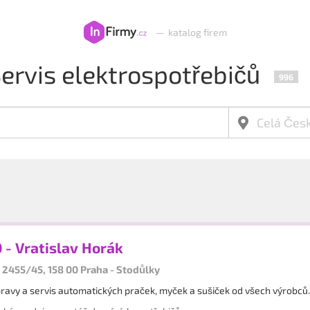
—
katalog firem
ervis elektrospotřebičů
996
- Vratislav Horák
2455/45, 158 00 Praha - Stodůlky
avy a servis automatických praček, myček a sušiček od všech výrobců.