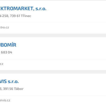
EKTROMARKET, s.r.o.
 258, 739 61 Třinec
tro.cz
UBOMÍR
, 683 04
cz
S s.r.o.
, 391 56 Tábor
vis.cz