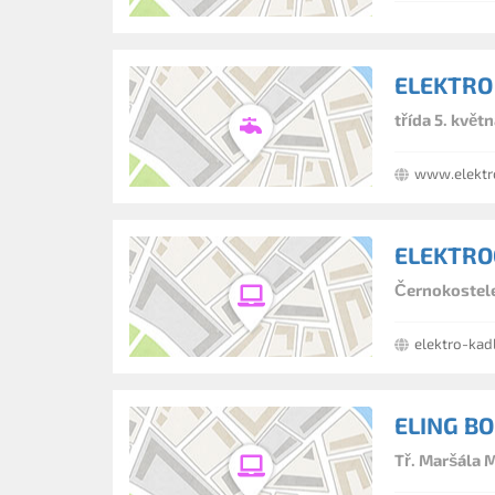
ELEKTRO 
třída 5. květ
www.elektr
ELEKTROC
Černokostele
elektro-kad
ELING BOH
Tř. Maršála 