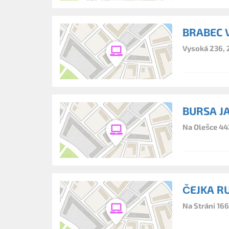
BRABEC 
Vysoká 236, 
BURSA J
Na Olešce 442
ČEJKA R
Na Stráni 16