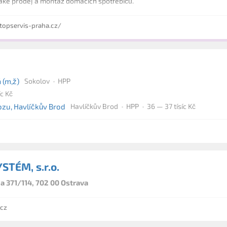
aké prodej a montáž domácích spotřebičů.
opservis-praha.cz/
 (m,ž)
Sokolov
HPP
íc Kč
zu, Havlíčkův Brod
Havlíčkův Brod
HPP
36 — 37 tísíc Kč
STÉM, s.r.o.
a 371/114, 702 00 Ostrava
cz