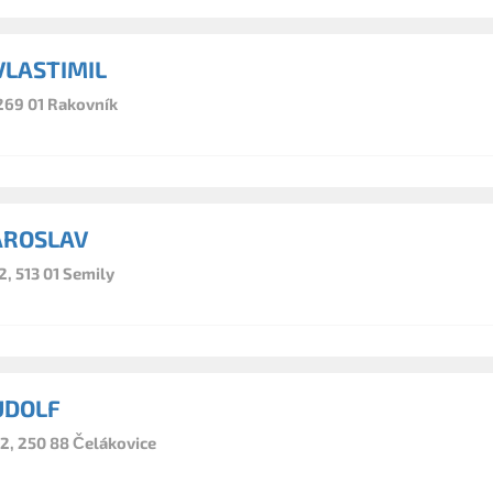
VLASTIMIL
269 01 Rakovník
AROSLAV
, 513 01 Semily
UDOLF
62, 250 88 Čelákovice