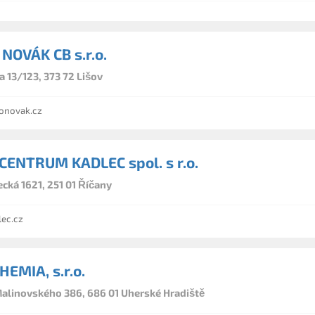
NOVÁK CB s.r.o.
na 13/123, 373 72 Lišov
onovak.cz
ENTRUM KADLEC spol. s r.o.
cká 1621, 251 01 Říčany
lec.cz
EMIA, s.r.o.
Malinovského 386, 686 01 Uherské Hradiště