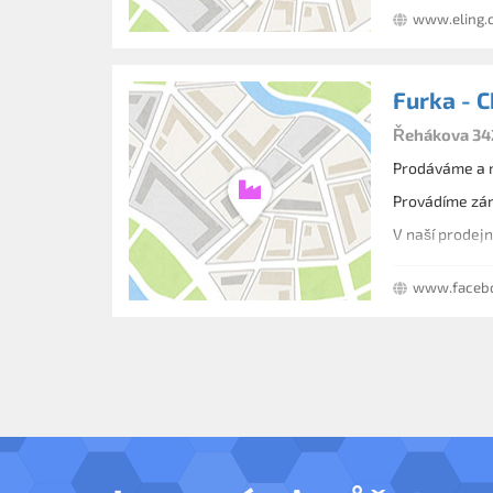
www.eling.
Furka - C
Řehákova 342
Prodáváme a m
Provádíme záru
www.facebo