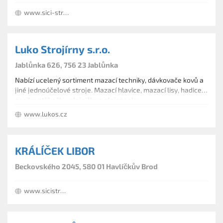
www.sici-stroje.eu
Luko Strojírny s.r.o.
Jablůnka 626, 756 23 Jablůnka
Nabízí ucelený sortiment mazací techniky, dávkovače kovů a
jiné jednoúčelové stroje. Mazací hlavice, mazací lisy, hadice a
spojky, stříkačky, olejničky a olejoznaky.
www.lukos.cz
KRÁLÍČEK LIBOR
Beckovského 2045, 580 01 Havlíčkův Brod
www.sicistrojekralicek.cz