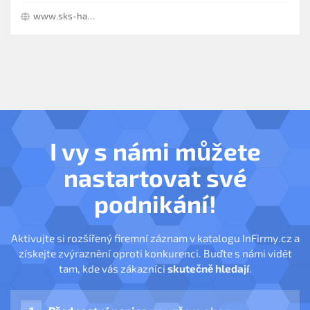
www.sks-hart.cz
I vy s námi můžete
nastartovat své
podnikání!
Aktivujte si rozšířený firemní záznam v katalogu InFirmy.cz a
získejte zvýraznění oproti konkurenci. Buďte s námi vidět
tam, kde vás zákazníci
skutečně hledají
.