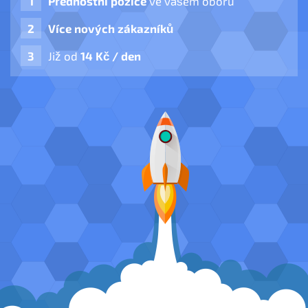
Přednostní pozice
ve vašem oboru
Více nových zákazníků
Již od
14 Kč / den