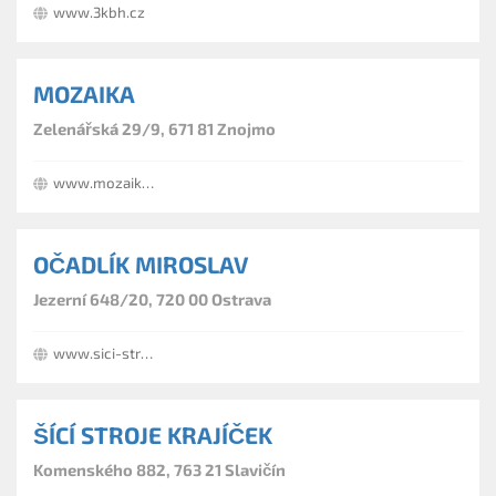
www.3kbh.cz
MOZAIKA
Zelenářská 29/9, 671 81 Znojmo
www.mozaikaznojmo.cz
OČADLÍK MIROSLAV
Jezerní 648/20, 720 00 Ostrava
www.sici-stroje.kvalitne.cz
ŠÍCÍ STROJE KRAJÍČEK
Komenského 882, 763 21 Slavičín