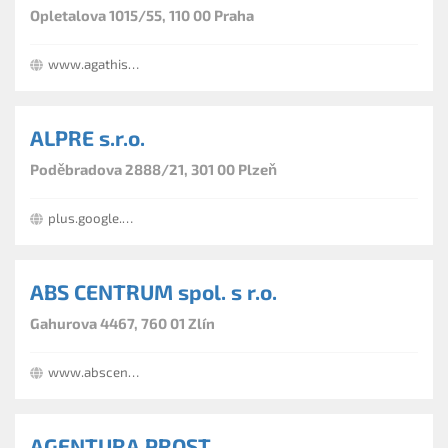
Opletalova 1015/55, 110 00 Praha
www.agathis.cz
ALPRE s.r.o.
Poděbradova 2888/21, 301 00 Plzeň
plus.google.com/+4studioczPlze%C5%88/posts
ABS CENTRUM spol. s r.o.
Gahurova 4467, 760 01 Zlín
www.abscentrum.cz
AGENTURA PROST