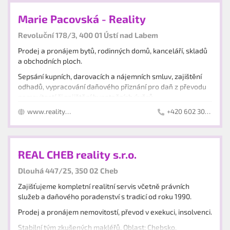
Marie Pacovská - Reality
Revoluční 178/3, 400 01 Ústí nad Labem
Prodej a pronájem bytů, rodinných domů, kanceláří, skladů
a obchodních ploch.
Sepsání kupních, darovacích a nájemních smluv, zajištění
odhadů, vypracování daňového přiznání pro daň z převodu
nemovitostí či zajištění hypotečních úvěrů.
www.reality-pacovska.cz
+420 602 304 664
Zajišťujeme správu komerčních nemovitostí.
REAL CHEB reality s.r.o.
Dlouhá 447/25, 350 02 Cheb
Zajišťujeme kompletní realitní servis včetně právních
služeb a daňového poradenství s tradicí od roku 1990.
Prodej a pronájem nemovitostí, převod v exekuci, insolvenci.
Stabilní tým zkušených makléřů. Oblast: Chebsko,