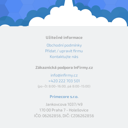
Užitečné informace
Obchodní podmínky
Přidat / upravit firmu
Kontaktujte nás
Zákaznická podpora InFirmy.cz
info@infirmy.cz
+420 222 703 501
(po–čt 8:00–16:00, pá 8:00–15:00)
Primecore s.r.o.
Jankovcova 1037/49
170 00 Praha 7 - Holešovice
IČO: 06262856, DIČ: CZ06262856