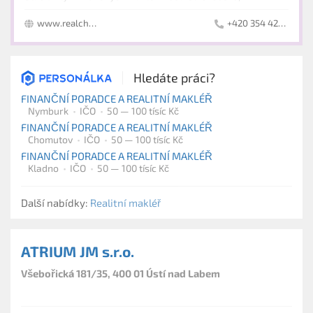
Mariánskolázeňsko, Ašsko, Sokolovsko.
www.realcheb.cz
+420 354 422 075
Hledáte práci?
FINANČNÍ PORADCE A REALITNÍ MAKLÉŘ
Nymburk
IČO
50 — 100 tísíc Kč
FINANČNÍ PORADCE A REALITNÍ MAKLÉŘ
Chomutov
IČO
50 — 100 tísíc Kč
FINANČNÍ PORADCE A REALITNÍ MAKLÉŘ
Kladno
IČO
50 — 100 tísíc Kč
Další nabídky:
Realitní makléř
ATRIUM JM s.r.o.
Všebořická 181/35, 400 01 Ústí nad Labem