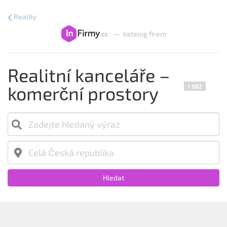
Reality
—
katalog firem
Realitní kanceláře –
komerční prostory
1 982
Hledat