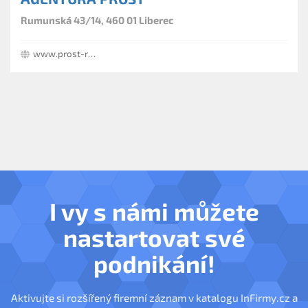
Rumunská 43/14, 460 01 Liberec
www.prost-reality.cz
I vy s námi můžete
nastartovat své
podnikání!
Aktivujte si rozšířený firemní záznam v katalogu InFirmy.cz a