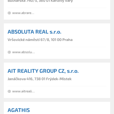
Bulharská 740/5, 360 01 Karlovy Vary
www.abrareal.cz
ABSOLUTA REAL s.r.o.
Vršovické náměstí 67/8, 101 00 Praha
www.absoluta.rscs.cz
AIT REALITY GROUP CZ, s.r.o.
Janáčkova 416, 738 01 Frýdek-Místek
www.aitreality.cz
AGATHIS