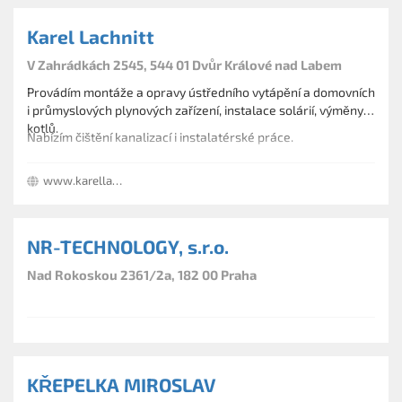
objektech včetně revizí. Provádíme revize plynu a servis
Karel Lachnitt
vybraných plynových spotřebičů.
V Zahrádkách 2545, 544 01 Dvůr Králové nad Labem
Provádím montáže a opravy ústředního vytápění a domovních
i průmyslových plynových zařízení, instalace solárií, výměny
kotlů.
Nabízím čištění kanalizací i instalatérské práce.
www.karellachnitt.cz
NR-TECHNOLOGY, s.r.o.
Nad Rokoskou 2361/2a, 182 00 Praha
KŘEPELKA MIROSLAV