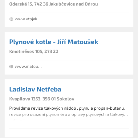
Oderská 15, 742 36 Jakubčovice nad Odrou
www.vtpjakubcovice.cz
Plynové kotle - Jiří Matoušek
Kmetiněves 105, 273 22
www.matousekservis.cz
Ladislav Netřeba
Kvapilova 1353, 356 01 Sokolov
Provádíme revize tlakových nádob , plynu a propan-butanu,
revize pro osazení plynoměru a opravy plynových a tlakových
zařízení.