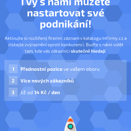
I vy s námi můžete
nastartovat své
podnikání!
Aktivujte si rozšířený firemní záznam v katalogu InFirmy.cz a
získejte zvýraznění oproti konkurenci. Buďte s námi vidět
tam, kde vás zákazníci
skutečně hledají
.
Přednostní pozice
ve vašem oboru
Více nových zákazníků
Již od
14 Kč / den