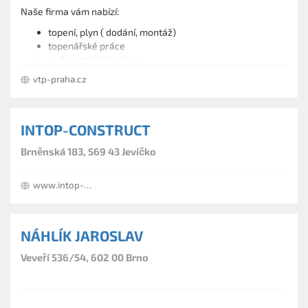
Naše firma vám nabízí:
topení, plyn ( dodání, montáž)
topenářské práce
vodoinstalační práce
plynoinstalační práce
vtp-praha.cz
energetika, topení (plyn)
INTOP-CONSTRUCT
Brněnská 183, 569 43 Jevíčko
www.intop-construct.cz
NÁHLÍK JAROSLAV
Veveří 536/54, 602 00 Brno