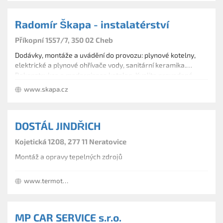
Radomír Škapa - instalatérství
Příkopní 1557/7, 350 02 Cheb
Dodávky, montáže a uvádění do provozu: plynové kotelny,
elektrické a plynové ohřívače vody, sanitární keramika.
Rekonstrukce a modernizace kotelen. Kvalita provedené
práce a spokojený zákazník - základní podmínka naší firmy.
www.skapa.cz
DOSTÁL JINDŘICH
Kojetická 1208, 277 11 Neratovice
Montáž a opravy tepelných zdrojů
www.termotrans.cz
MP CAR SERVICE s.r.o.