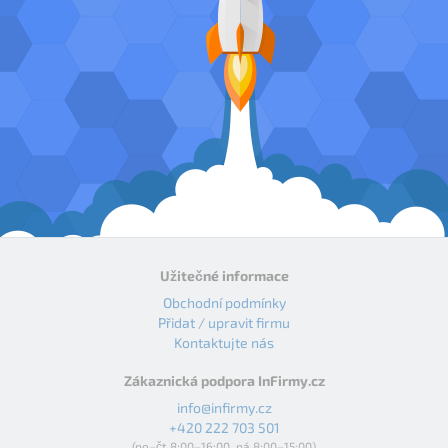
Užitečné informace
Obchodní podmínky
Přidat / upravit firmu
Kontaktujte nás
Zákaznická podpora InFirmy.cz
info@infirmy.cz
+420 222 703 501
(po–čt 8:00–16:00, pá 8:00–15:00)