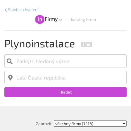
Stavba a bydlení
—
katalog firem
Plynoinstalace
1 116
Hledat
Zobrazit