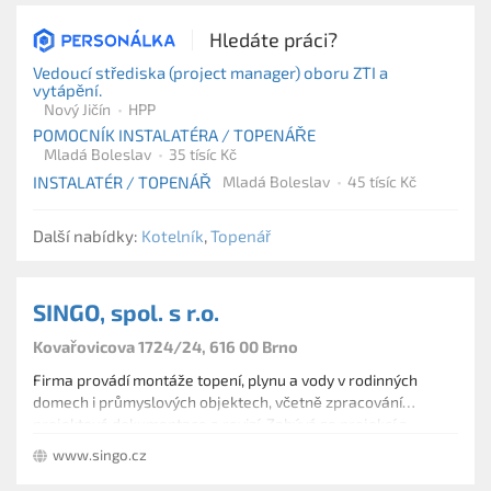
Hledáte práci?
Vedoucí střediska (project manager) oboru ZTI a
vytápění.
Nový Jičín
HPP
POMOCNÍK INSTALATÉRA / TOPENÁŘE
Mladá Boleslav
35 tísíc Kč
INSTALATÉR / TOPENÁŘ
Mladá Boleslav
45 tísíc Kč
Další nabídky:
Kotelník
,
Topenář
SINGO, spol. s r.o.
Kovařovicova 1724/24, 616 00 Brno
Firma provádí montáže topení, plynu a vody v rodinných
domech i průmyslových objektech, včetně zpracování
projektové dokumentace a revizí. Zabývá se projekcí a
montážemi solárních systémů a tepelných čerpadel včetně
www.singo.cz
regulace a to nejen v domácnostech, ale i v průmyslových
objektech. Naší činností jsou i elektroinstalační práce v