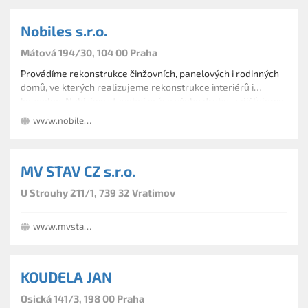
Nobiles s.r.o.
Mátová 194/30, 104 00 Praha
Provádíme rekonstrukce činžovních, panelových i rodinných
domů, ve kterých realizujeme rekonstrukce interiérů i
koupelen. Nabízíme stavební práce všeho druhu, zajišťujeme
rozvody vody a plynu i zemní a výkopové práce.
www.nobiles.cz
MV STAV CZ s.r.o.
U Strouhy 211/1, 739 32 Vratimov
www.mvstavczcom.rubicus.com
KOUDELA JAN
Osická 141/3, 198 00 Praha