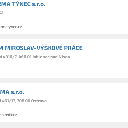
A TÝNEC s.r.o.
41
rmatynec.cz
 MIROSLAV-VÝŠKOVÉ PRÁCE
á 4016/7, 466 01 Jablonec nad Nisou
MA s.r.o.
 461/17, 708 00 Ostrava
a.redir.cz