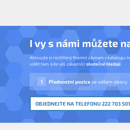
I vy s námi můžete n
Aktivujte si rozšířený firemní záznam v katalogu I
vidět tam, kde vás zákazníci
skutečně hledají
.
Přednostní pozice
ve vašem oboru
OBJEDNEJTE NA TELEFONU 222 703 501