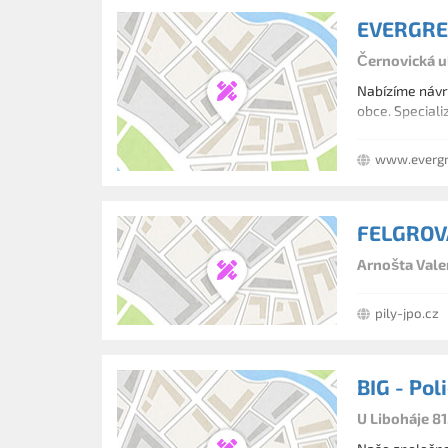
EVERGREE
Černovická u
Nabízíme návrh
obce. Speciali
www.evergr
FELGROV
Arnošta Vale
pily-jpo.cz
BIG - Pol
U Liboháje 81