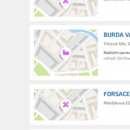
BURDA V
Trhová 104, 
Nabízím oprav
nářadí. Údržba
FORSACE s
Matějkova 20