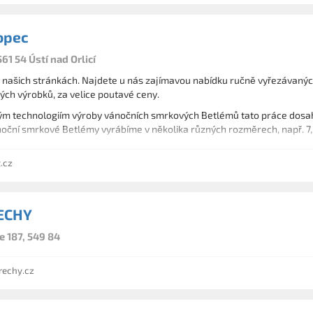
opec
561 54 Ústí nad Orlicí
 našich stránkách. Najdete u nás zajímavou nabídku ručně vyřezávaný
ých výrobků, za velice poutavé ceny.
ým technologiím výroby vánočních smrkových Betlémů tato práce dosahuj
noční smrkové Betlémy vyrábíme v několika různých rozměrech, např. 7,
.cz
ECHY
 187, 549 84
echy.cz