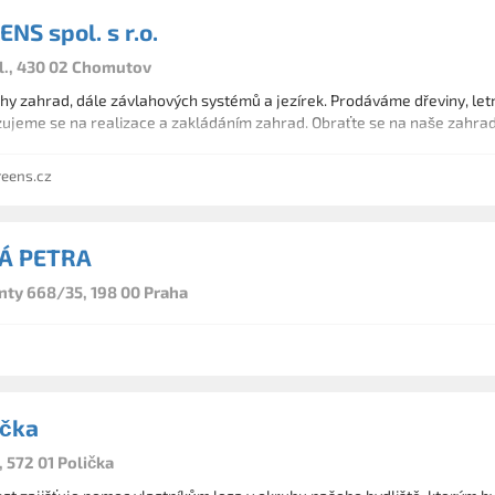
NS spol. s r.o.
l., 430 02 Chomutov
y zahrad, dále závlahových systémů a jezírek. Prodáváme dřeviny, letn
zujeme se na realizace a zakládáním zahrad. Obraťte se na naše zahradn
eens.cz
Á PETRA
nty 668/35, 198 00 Praha
ička
, 572 01 Polička