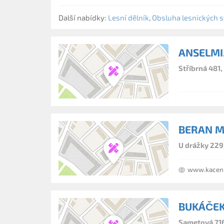
Další nabídky:
Lesní dělník
,
Obsluha lesnických s
ANSELMI, 
Stříbrná 481,
BERAN M
U drážky 229
www.kaceni
BUKÁČEK
Sametová 716