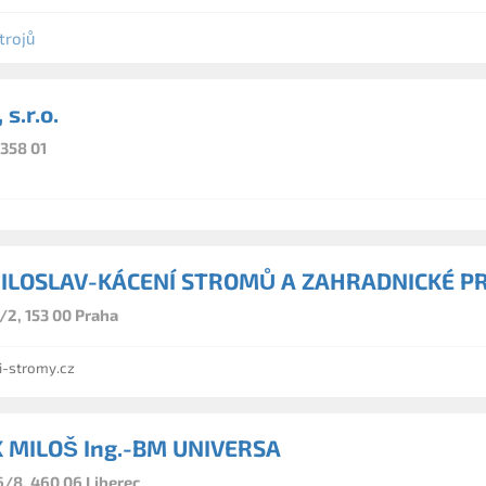
trojů
s.r.o.
 358 01
ILOSLAV-KÁCENÍ STROMŮ A ZAHRADNICKÉ P
/2, 153 00 Praha
-stromy.cz
 MILOŠ Ing.-BM UNIVERSA
/8, 460 06 Liberec