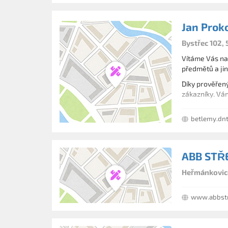
Jan Prok
Bystřec 102, 
Vítáme Vás na
předmětů a jin
Díky prověřen
zákazníky. Vá
betlemy.dnt
ABB STŘ
Heřmánkovice
www.abbstr