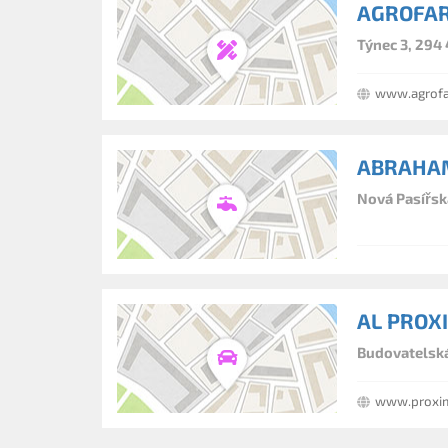
AGROFARM
Týnec 3, 294 
www.agrofa
ABRAHAM
Nová Pasířsk
AL PROXI
Budovatelská
www.proxim