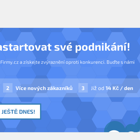
astartovat své podnikání!
nFirmy.cz a získejte zvýraznění oproti konkurenci. Buďte s námi
Více nových zákazníků
Již od
14 Kč / den
 JEŠTĚ DNES!