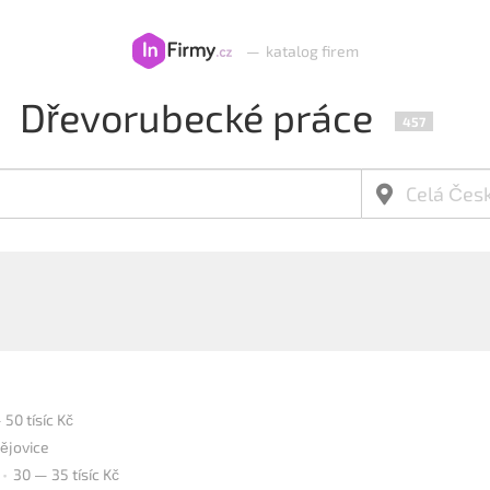
—
katalog firem
Dřevorubecké práce
457
 50 tísíc Kč
ějovice
30 — 35 tísíc Kč