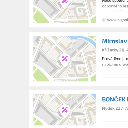
Naše společnos
odborného les
prodej a převo
vhodných sazen
www.bigpol
Váš les, těžba 
Miroslav
Křížatky 26, 
Provádíme pod
nabízíme dřev
BONČEK 
Nýdek 227, 7