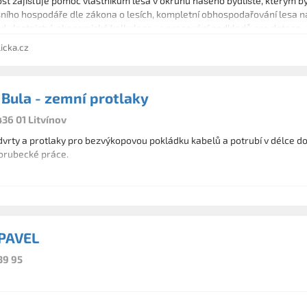
t zajišťuje pomoc vlastníkům lesa v okruhu našeho bydliště, kterým by
ního hospodáře dle zákona o lesích, kompletní obhospodařování lesa na
d vlastnictví, ekonomické kalkulace, vypracování podkladů pro dotace
ic, ošetření lesních kultur, probírky a prořezávky, vybereme a zajistí
icka.cz
a přiblížení dřeva, výkup dřeva v sortimentech i "nastojato", doprava dřev
 Bula - zemní protlaky
436 01 Litvínov
vrty a protlaky pro bezvýkopovou pokládku kabelů a potrubí v délce do
orubecké práce.
PAVEL
39 95