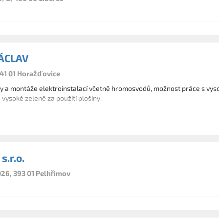
ÁCLAV
341 01 Horažďovice
y a montáže elektroinstalací včetně hromosvodů, možnost práce s vyso
 vysoké zeleně za použití plošiny.
.r.o.
26, 393 01 Pelhřimov