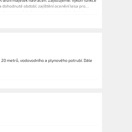
l lesní majetek navrácen. Zajišťujeme: výkon funkce
 dohodnuté období, zajištění ocenění lesa pro
, odkup lesa včetně pozemku, zalesnění včetně
me chemické prostředky a pomůcky pro Vaší práci a
a, individuální přístup k zákazníkovi.
 20 metrů, vodovodního a plynového potrubí. Dále