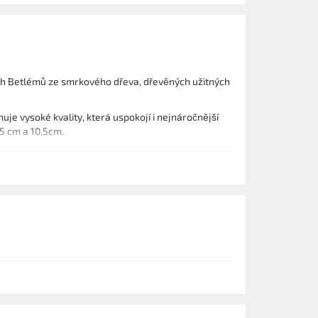
ch Betlémů ze smrkového dřeva, dřevěných užitných
e vysoké kvality, která uspokojí i nejnáročnější
5 cm a 10,5cm.