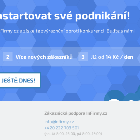
astartovat své podnikání!
nFirmy.cz a získejte zvýraznění oproti konkurenci. Buďte s námi
Více nových zákazníků
Již od
14 Kč / den
 JEŠTĚ DNES!
Zákaznická podpora InFirmy.cz
info@infirmy.cz
+420 222 703 501
(po–čt 8:00–16:00, pá 8:00–15:00)