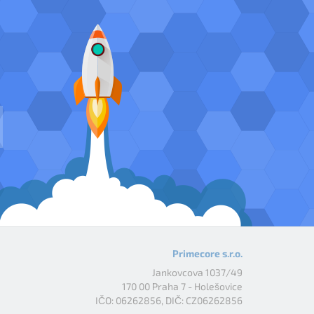
Primecore s.r.o.
Jankovcova 1037/49
170 00 Praha 7 - Holešovice
IČO: 06262856, DIČ: CZ06262856