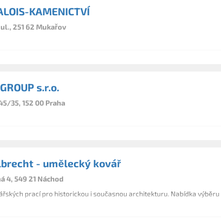
ALOIS-KAMENICTVÍ
ul., 251 62 Mukařov
ROUP s.r.o.
45/35, 152 00 Praha
lbrecht - umělecký kovář
á 4, 549 21 Náchod
řských prací pro historickou i současnou architekturu. Nabídka výběru m