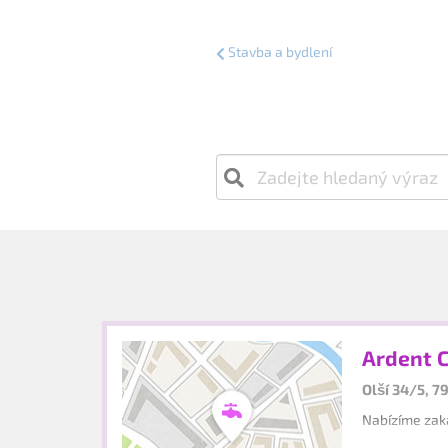
Stavba a bydlení
Ardent Co
Olší 34/5, 7
Nabízíme zaká