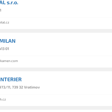
L s.r.o.
1
tal.cz
MILAN
413 01
kamen.com
INTERIER
973/11, 739 32 Vratimov
h.cz