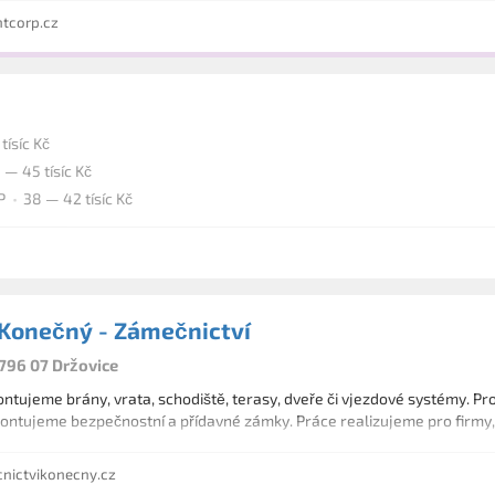
tcorp.cz
tísíc Kč
 — 45 tísíc Kč
P
38 — 42 tísíc Kč
 Konečný - Zámečnictví
 796 07 Držovice
tujeme brány, vrata, schodiště, terasy, dveře či vjezdové systémy. Pr
ntujeme bezpečnostní a přídavné zámky. Práce realizujeme pro firmy,
ictvikonecny.cz