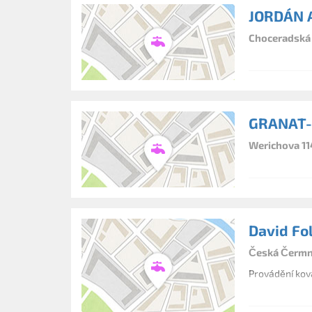
JORDÁN 
Choceradská 
GRANAT-G
Werichova 11
David Fo
Česká Čermn
Provádění ková