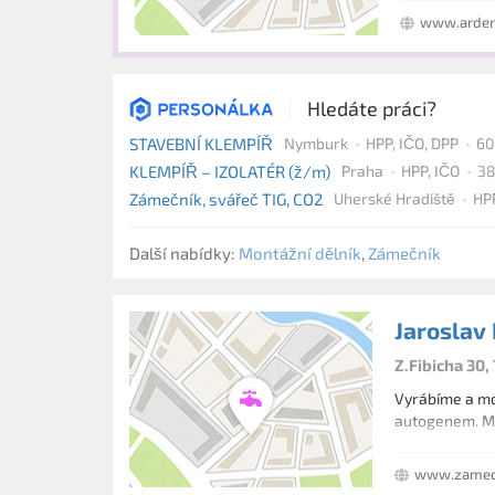
www.arden
Hledáte práci?
STAVEBNÍ KLEMPÍŘ
Nymburk
HPP, IČO, DPP
60 
KLEMPÍŘ – IZOLATÉR (ž/m)
Praha
HPP, IČO
38
Zámečník, svářeč TIG, CO2
Uherské Hradiště
HP
Další nabídky:
Montážní dělník
,
Zámečník
Jaroslav
Z.Fibicha 30,
Vyrábíme a mon
autogenem. Mo
www.zamecn