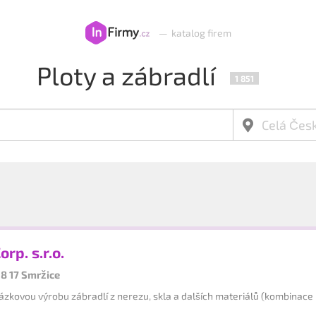
—
katalog firem
Ploty a zábradlí
1 851
rp. s.r.o.
98 17 Smržice
zkovou výrobu zábradlí z nerezu, skla a dalších materiálů (kombinace n