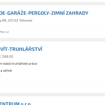
DE-GARÁŽE-PERGOLY-ZIMNÍ ZAHRADY
 89, 251 62 Tehovec
tec.cz
 VÍT-TRUHLÁŘSTVÍ
7, 288 02
 nabízí truhlářské práce:
a skříně
ě
a postele
stoly
 a předsíně
ový nábytek
NTRUM s.r.o.