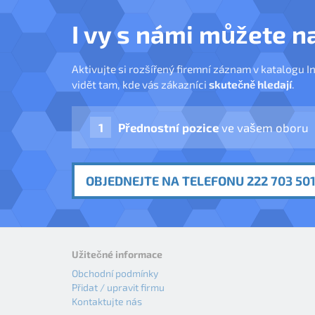
I vy s námi můžete n
Aktivujte si rozšířený firemní záznam v katalogu I
vidět tam, kde vás zákazníci
skutečně hledají
.
Přednostní pozice
ve vašem oboru
OBJEDNEJTE NA TELEFONU 222 703 501
Užitečné informace
Obchodní podmínky
Přidat / upravit firmu
Kontaktujte nás