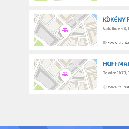
KÖKÉNY 
Valdíkov 43, 
www.truhlar
HOFFMAN
Tovární 479, 
www.truhla