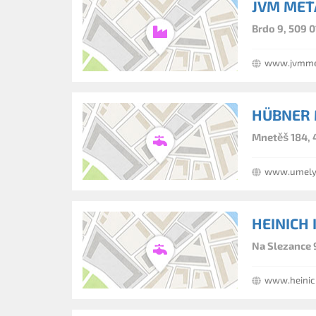
JVM META
Brdo 9, 509 0
www.jvmme
HÜBNER 
Mnetěš 184, 
www.umely
HEINICH 
Na Slezance 
www.heinic