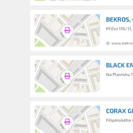
BEKROS, s
Příční 119/11
www.bekro
BLACK EM
Na Plavisku 1
CORAX GR
Filipínského