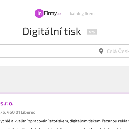
—
katalog firem
Digitální tisk
476
s.r.o.
/5, 460 01 Liberec
ychlé a kvalitní zpracování sítotiskem, digitálním tiskem, řezanou rekla