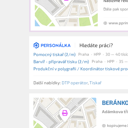
Dále pak spor
www.pprin
Hledáte práci?
Pomocný tiskař (ž/m)
Praha
HPP
30 — 40 tísí
Barvíř - přípravář tisku (ž/m)
Praha
HPP
35 — 
Produkční v polygrafii / Koordinátor tiskové pr
Další nabídky:
DTP operátor
,
Tiskař
BERÁNKO
Adámkova tří
kopirujeme.