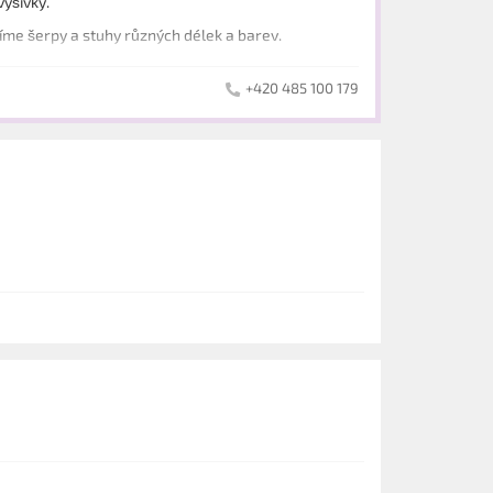
otisku a výšivky.
bíme šerpy a stuhy různých délek a barev.
+420 485 100 179