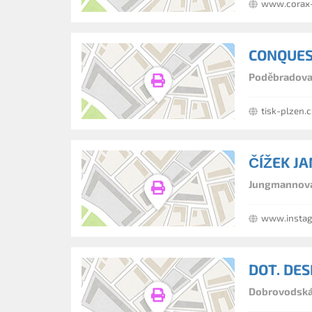
www.corax-
CONQUEST
Poděbradova 
tisk-plzen.c
ČÍŽEK J
Jungmannova 
www.instag
DOT. DE
Dobrovodská 