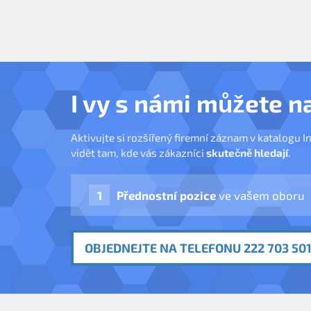
I vy s námi můžete n
Aktivujte si rozšířený firemní záznam v katalogu I
vidět tam, kde vás zákazníci
skutečně hledají
.
Přednostní pozice
ve vašem oboru
OBJEDNEJTE NA TELEFONU 222 703 501