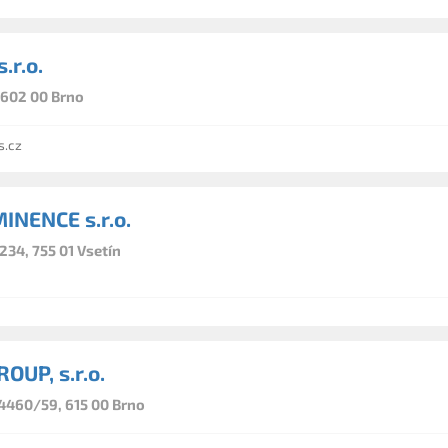
.r.o.
, 602 00 Brno
s.cz
INENCE s.r.o.
234, 755 01 Vsetín
OUP, s.r.o.
 4460/59, 615 00 Brno