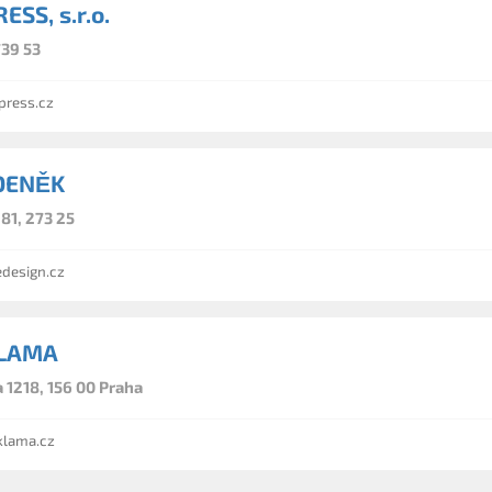
SS, s.r.o.
739 53
ress.cz
DENĚK
81, 273 25
design.cz
KLAMA
 1218, 156 00 Praha
lama.cz