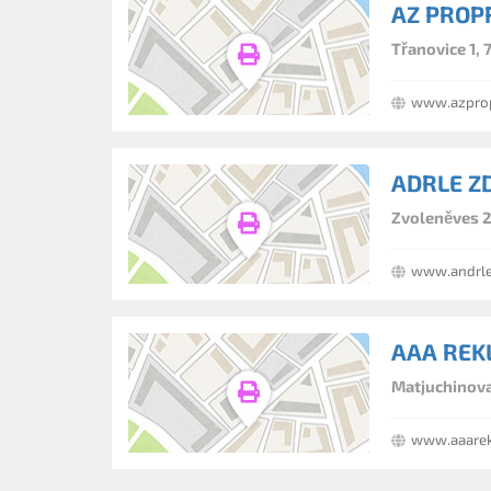
AZ PROPRE
Třanovice 1, 
www.azprop
ADRLE Z
Zvoleněves 2
www.andrle
AAA RE
Matjuchinova
www.aaarek