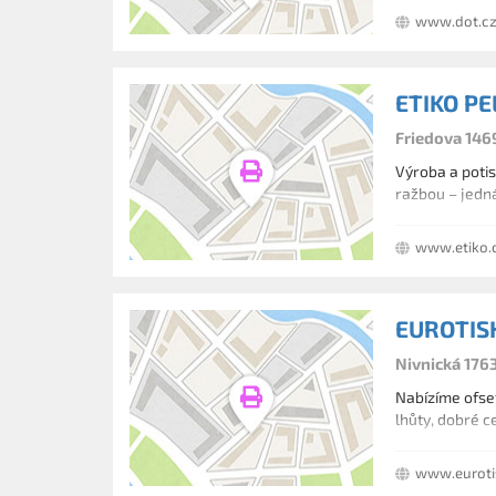
www.dot.c
ETIKO PE
Friedova 146
Výroba a potis
ražbou – jedná
www.etiko.
EUROTISK 
Nivnická 176
Nabízíme ofset
lhůty, dobré ce
www.euroti