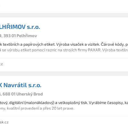
z
LHŘIMOV s.r.o.
9, 393 01 Pelhřimov
k textilních a papírových etiket. Výroba visaček a vizitek. Čárové kódy, 
 se výrobu etiket pomocí raznic na strojích firmy PAXAR. Výroba textiln
cz
Navrátil s.r.o.
3, 688 01 Uherský Brod
ový, digitální (malonákladový) a velkoplošný tisk. Vyrábíme časopisy, kata
ny, kvalitní provedení a přes 20 let praxe.
sk.cz