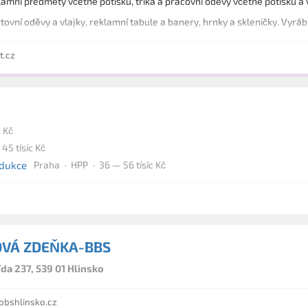
Nabízíme reklamní předměty včetně potisku, trika a pracovní oděvy včetně p
tovní oděvy a vlajky, reklamní tabule a banery, hrnky a skleničky. Vyrá
t.cz
c Kč
45 tísíc Kč
odukce
Praha
HPP
36 — 56 tísíc Kč
VÁ ZDEŇKA-BBS
da 237, 539 01 Hlinsko
bbshlinsko.cz