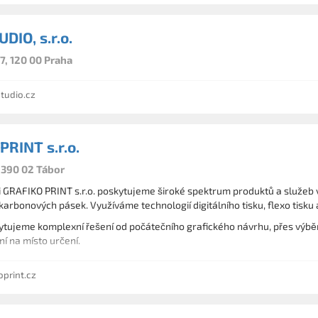
DIO, s.r.o.
7, 120 00 Praha
tudio.cz
PRINT s.r.o.
 390 02 Tábor
 GRAFIKO PRINT s.r.o. poskytujeme široké spektrum produktů a služeb v o
karbonových pásek. Využíváme technologií digitálního tisku, flexo tisku
tujeme komplexní řešení od počátečního grafického návrhu, přes výběr
í na místo určení.
print.cz