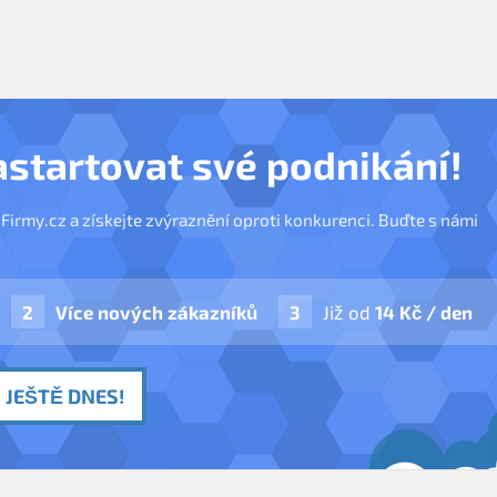
astartovat své podnikání!
nFirmy.cz a získejte zvýraznění oproti konkurenci. Buďte s námi
Více nových zákazníků
Již od
14 Kč / den
 JEŠTĚ DNES!