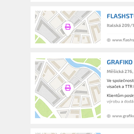
FLASHSTU
Italská 209/1
www.flashs
GRAFIKO 
Měšická 276,
Ve společnosti
visaček a TTR 
Klientům posky
výrobu a dodán
www.grafiko