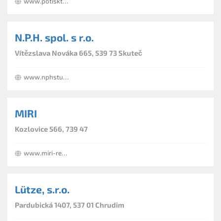
www.potisktricek.cz
N.P.H. spol. s r.o.
Vítězslava Nováka 665, 539 73 Skuteč
www.nphstudio.cz
MIRI
Kozlovice 566, 739 47
www.miri-reklama.cz
Lütze, s.r.o.
Pardubická 1407, 537 01 Chrudim