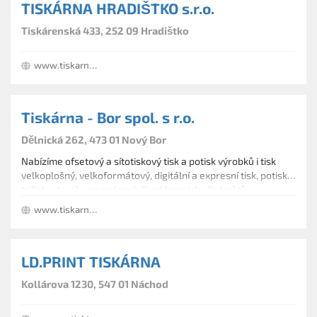
TISKÁRNA HRADIŠTKO s.r.o.
Tiskárenská 433, 252 09 Hradištko
www.tiskarna-hradistko.cz
Tiskárna - Bor spol. s r.o.
Dělnická 262, 473 01 Nový Bor
Nabízíme ofsetový a sítotiskový tisk a potisk výrobků i tisk
velkoplošný, velkoformátový, digitální a expresní tisk, potisk
triček a textilu, samolepek či reklamních předmětů
www.tiskarna-bor.cz
LD.PRINT TISKÁRNA
Kollárova 1230, 547 01 Náchod