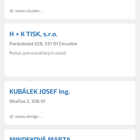
www.studenygroup.cz
H + K TISK, s.r.o.
Pardubická 528, 537 01 Chrudim
Potisk potravinářských obalů
KUBÁLEK JOSEF Ing.
Ohařice 2, 506 01
www.designprobyt.cz
MINDEKOVÁ MARTA