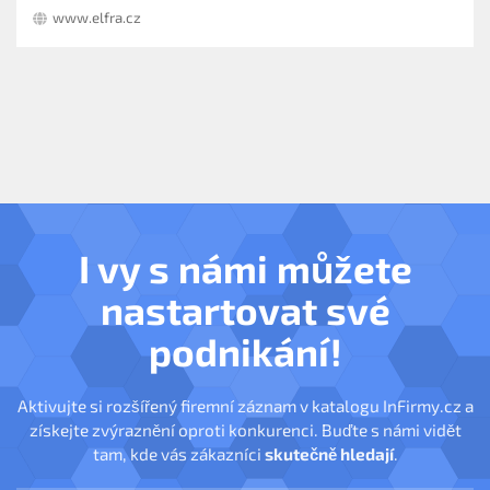
www.elfra.cz
I vy s námi můžete
nastartovat své
podnikání!
Aktivujte si rozšířený firemní záznam v katalogu InFirmy.cz a
získejte zvýraznění oproti konkurenci. Buďte s námi vidět
tam, kde vás zákazníci
skutečně hledají
.