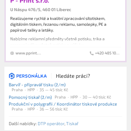
P - Print s.r.o.
U Náspu 476/5, 460 01 Liberec
Realizujeme rychlé a kvalitní zpracování sítotiskem,
digitálním tiskem, řezanou reklamu, samolepky, PE a
papírové tašky a letáky.
Nabízíme reklamní předměty včetně potisku, trika a
pracovní oděvy včetně potisku a výšivky.
www.pprint.cz
+420 485 100 179
Dále pak sportovní oděvy a vlajky, reklamní tabule a banery,
hrnky a skleničky. Vyrábíme šerpy a stuhy různých délek a
barev.
Hledáte práci?
Barvíř - přípravář tisku (ž/m)
Praha
HPP
35 — 45 tísíc Kč
Pomocný tiskař (ž/m)
Praha
HPP
30 — 40 tísíc Kč
Produkční v polygrafii / Koordinátor tiskové produkce
Praha
HPP
36 — 56 tísíc Kč
Další nabídky:
DTP operátor
,
Tiskař