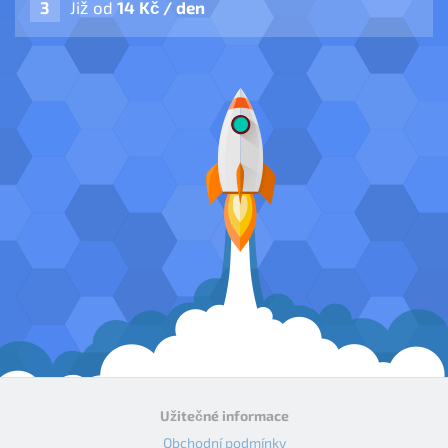
Již od
14 Kč / den
Užitečné informace
Obchodní podmínky