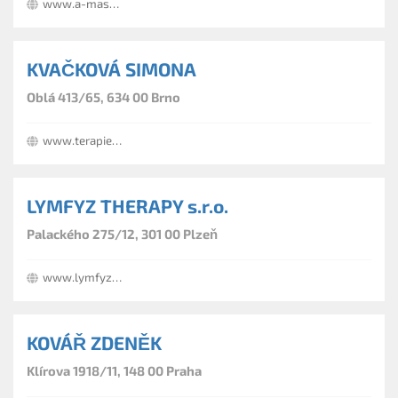
www.a-masaze.cz
KVAČKOVÁ SIMONA
Oblá 413/65, 634 00 Brno
www.terapiebolesti.cz
LYMFYZ THERAPY s.r.o.
Palackého 275/12, 301 00 Plzeň
www.lymfyztherapy.cz
KOVÁŘ ZDENĚK
Klírova 1918/11, 148 00 Praha