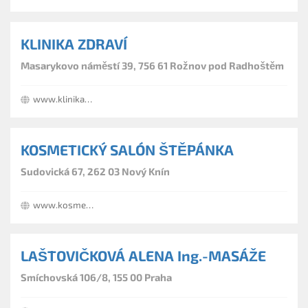
KLINIKA ZDRAVÍ
Masarykovo náměstí 39, 756 61 Rožnov pod Radhoštěm
www.klinika-zdravi.com
KOSMETICKÝ SALÓN ŠTĚPÁNKA
Sudovická 67, 262 03 Nový Knín
www.kosmetikastepa.wz.cz
LAŠTOVIČKOVÁ ALENA Ing.-MASÁŽE
Smíchovská 106/8, 155 00 Praha