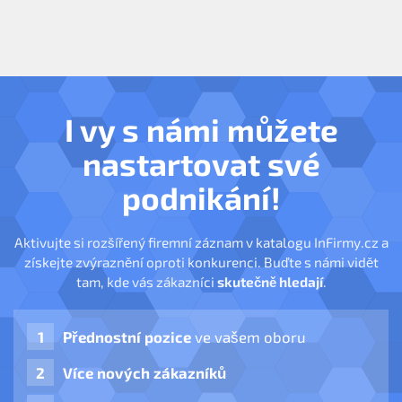
I vy s námi můžete
nastartovat své
podnikání!
Aktivujte si rozšířený firemní záznam v katalogu InFirmy.cz a
získejte zvýraznění oproti konkurenci. Buďte s námi vidět
tam, kde vás zákazníci
skutečně hledají
.
Přednostní pozice
ve vašem oboru
Více nových zákazníků