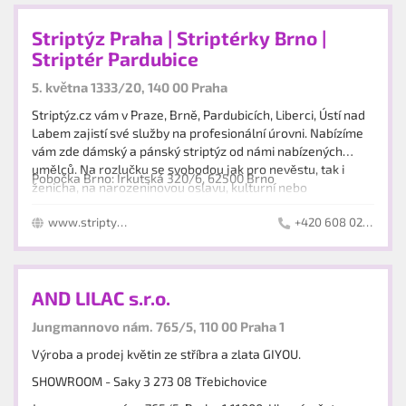
Striptýz Praha | Striptérky Brno |
Striptér Pardubice
5. května 1333/20, 140 00 Praha
Striptýz.cz vám v Praze, Brně, Pardubicích, Liberci, Ústí nad
Labem zajistí své služby na profesionální úrovni. Nabízíme
vám zde dámský a pánský striptýz od námi nabízených
umělců. Na rozlučku se svobodou jak pro nevěstu, tak i
Pobočka Brno: Irkutská 320/6, 62500 Brno
ženicha, na narozeninovou oslavu, kulturní nebo
společenské akce nabízíme širokou nabídku striptýzových
www.striptyz.cz
+420 608 027 372
show: kontaktní striptýz, striptýz s vibrátorem, hostesky
nahoře bez, ladies party a body painting…
AND LILAC s.r.o.
Jungmannovo nám. 765/5, 110 00 Praha 1
Výroba a prodej květin ze stříbra a zlata GIYOU.
SHOWROOM - Saky 3 273 08 Třebichovice