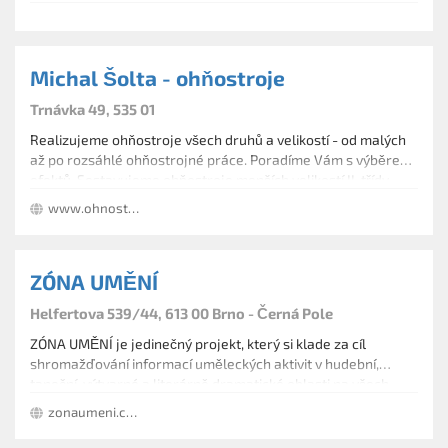
Michal Šolta - ohňostroje
Trnávka 49, 535 01
Realizujeme ohňostroje všech druhů a velikostí - od malých
až po rozsáhlé ohňostrojné práce. Poradíme Vám s výběrem
efektů. Sestavujeme ohňostroje menších velikostí II. třídy
nebezpečnosti pro vlastní odpálení dle vlastních požadavků.
www.ohnostroje-solta.com
ZÓNA UMĚNÍ
Helfertova 539/44, 613 00 Brno - Černá Pole
ZÓNA UMĚNÍ je jedinečný projekt, který si klade za cíl
shromažďování informací uměleckých aktivit v hudební,
taneční, výtvarné a literárně dramatické oblasti na všech
úrovních – soutěže, přehlídky, kurzy, databáze lektorů,
zonaumeni.cz/
workshopy, umělecké tábory…