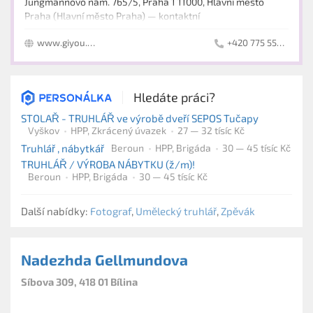
Jungmannovo nám. 765/5, Praha 1 11000, Hlavní město
Praha (Hlavní město Praha) — kontaktní
www.giyou.cz/
+420 775 555 531
Hledáte práci?
STOLAŘ - TRUHLÁŘ ve výrobě dveří SEPOS Tučapy
Vyškov
HPP, Zkrácený úvazek
27 — 32 tísíc Kč
Truhlář , nábytkář
Beroun
HPP, Brigáda
30 — 45 tísíc Kč
TRUHLÁŘ / VÝROBA NÁBYTKU (ž/m)!
Beroun
HPP, Brigáda
30 — 45 tísíc Kč
Další nabídky:
Fotograf
,
Umělecký truhlář
,
Zpěvák
Nadezhda Gellmundova
Síbova 309, 418 01 Bílina