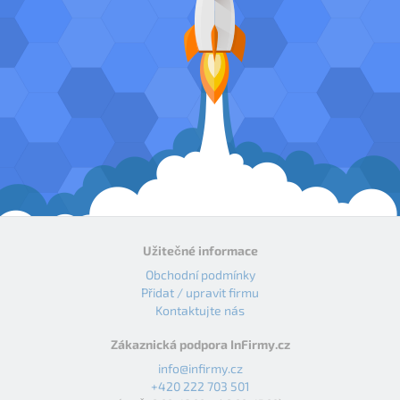
Užitečné informace
Obchodní podmínky
Přidat / upravit firmu
Kontaktujte nás
Zákaznická podpora InFirmy.cz
info@infirmy.cz
+420 222 703 501