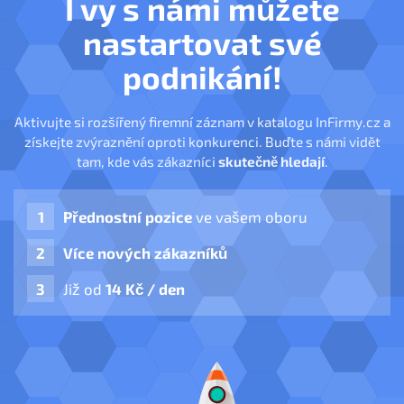
I vy s námi můžete
nastartovat své
podnikání!
Aktivujte si rozšířený firemní záznam v katalogu InFirmy.cz a
získejte zvýraznění oproti konkurenci. Buďte s námi vidět
tam, kde vás zákazníci
skutečně hledají
.
Přednostní pozice
ve vašem oboru
Více nových zákazníků
Již od
14 Kč / den