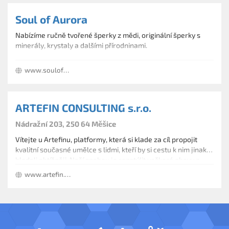
Soul of Aurora
Nabízíme ručně tvořené šperky z mědi, originální šperky s
minerály, krystaly a dalšími přírodninami.
www.soulofaurora.com
ARTEFIN CONSULTING s.r.o.
Nádražní 203, 250 64 Měšice
Vítejte u Artefinu, platformy, která si klade za cíl propojit
kvalitní současné umělce s lidmi, kteří by si cestu k nim jinak
hledali obtížněji. Naší snahou je rozptýlit veškeré obavy z
případného nákupu uměleckého díla a cestu k jeho pořízení
www.artefin.cz
co nejvíc zjednodušit.