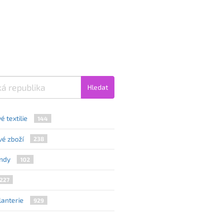
Hledat
 textilie
144
é zboží
238
ndy
102
227
alanterie
929