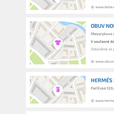
www.lesta.
OBUV NO
Masarykovo n
V současné do
Zabýváme se p
www.obuvn
HERMÉS P
Pařížská 120/
www.herme