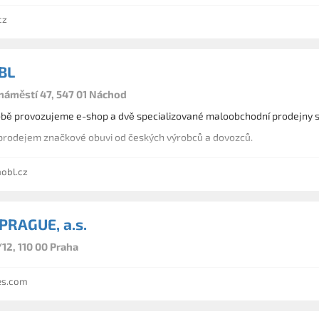
cz
BL
áměstí 47, 547 01 Náchod
bě provozujeme e-shop a dvě specializované maloobchodní prodejny s o
rodejem značkové obuvi od českých výrobců a dovozců.
obl.cz
RAGUE, a.s.
12, 110 00 Praha
s.com