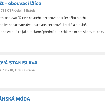
íž - obouvací lžíce
, 738 01 Frýdek-Místek
itní obouvací lžíce z pevného nerezového a černého plechu.
e jednobarevné, dvoubarevné, nerezové, krátké a dlouhé.
obouvací lžíce jako reklamní předmět - s reklamním potiskem, textem, 
OVÁ STANISLAVA
736/10, 110 00 Praha
ÁNSKÁ MÓDA