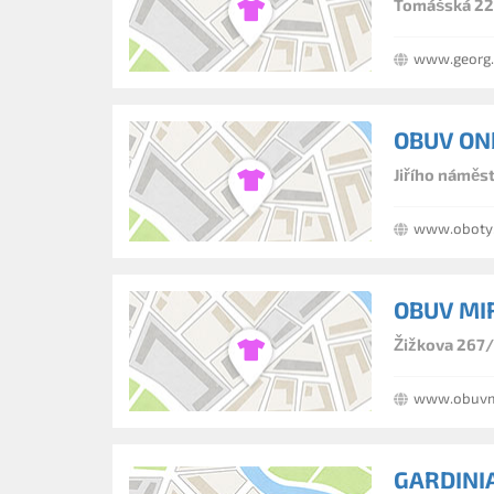
Tomášská 22/
www.georg.
OBUV OND
Jiřího náměs
www.oboty
OBUV MI
Žižkova 267/
www.obuvm
GARDINIA