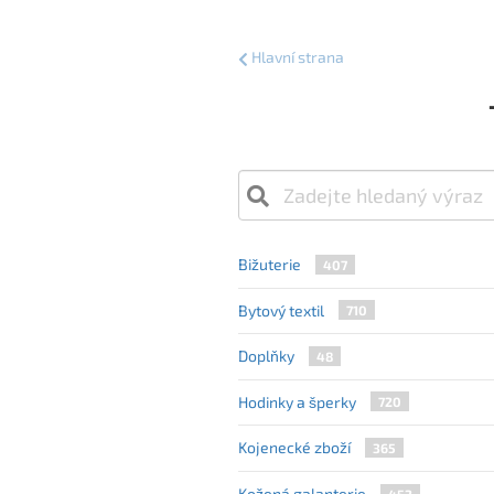
Hlavní strana
Bižuterie
407
Bytový textil
710
Doplňky
48
Hodinky a šperky
720
Kojenecké zboží
365
Kožená galanterie
452