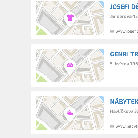
JOSEFI 
Janderova 45
www.josefi
GENRI TRI
5. května 79
NÁBYTEK
Havlíčkova 3
www.nabyte