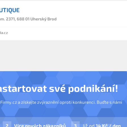
OUTIQUE
m. 2371, 688 01 Uherský Brod
a.cz
astartovat své podnikání!
nFirmy.cz a získejte zvýraznění oproti konkurenci. Buďte s námi
Více nových zákazníků
Již od
14 Kč / den