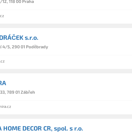
12, 118 00 Praha
cz
RÁČEK s.r.o.
tí 4/5, 290 01 Poděbrady
.cz
RA
33, 789 01 Zábřeh
ira.cz
 HOME DECOR CR, spol. s r.o.