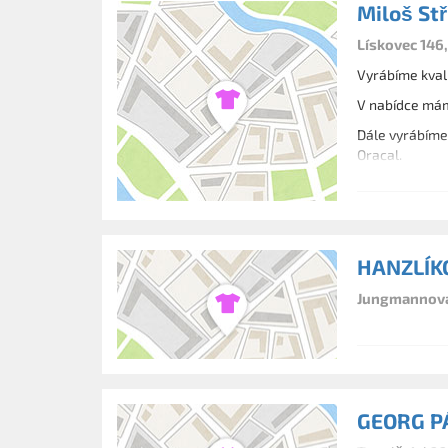
Miloš Stř
Lískovec 146
Vyrábíme kval
V nabídce mám
Dále vyrábíme 
Oracal.
HANZLÍK
Jungmannova 
GEORG P