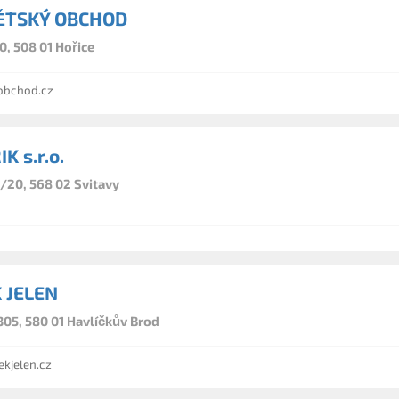
DĚTSKÝ OBCHOD
0, 508 01 Hořice
obchod.cz
K s.r.o.
6/20, 568 02 Svitavy
 JELEN
305, 580 01 Havlíčkův Brod
kjelen.cz