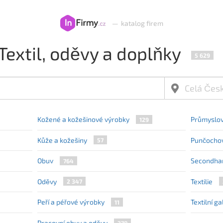
—
katalog firem
Textil, oděvy a doplňky
5 629
Kožené a kožešinové výrobky
Průmyslové
129
Kůže a kožešiny
Punčochov
57
Obuv
Secondha
764
Oděvy
Textilie
2 347
Peří a péřové výrobky
Textilní g
11
Pracovní obuv a oděvy
378