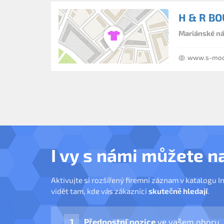
H & R B
Mariánské ná
www.s-mod
I vy s námi můžete n
Aktivujte si rozšířený firemní záznam v katalogu I
vidět tam, kde vás zákazníci
skutečně hledají
.
Přednostní pozice
ve vašem oboru