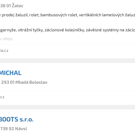
438 01 Žatec
e prodej žaluzií, rolet, bambusových rolet, vertikálních lamelových žaluz
garnyže, vitrážní tyčky, záclonové kolejničky, závěsné systémy na zácl
e-shop.
ia.cz
MICHAL
, 293 01 Mladá Boleslav
.cz
OOTS s.r.o.
 739 92 Návsí