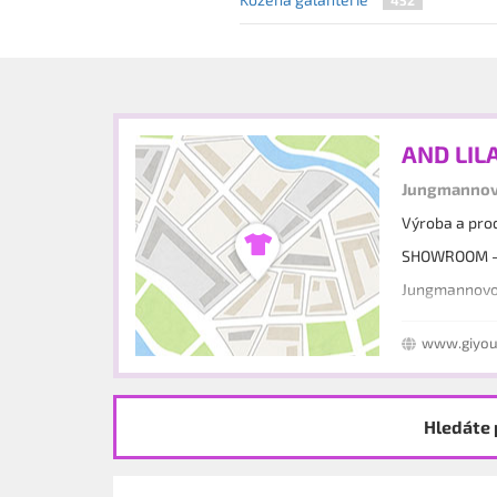
AND LILA
Jungmannovo
Výroba a prod
SHOWROOM - S
Jungmannovo 
www.giyou
Hledáte 