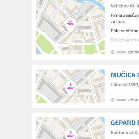
Velichov 41, 
Firma zajišťuj
záclon.
Dále nabízíme 
Provozujeme 
www.gardin
MUČICA 
Jičínská 1350
www.kerbo
GEPARD B
Kaštanová 2,